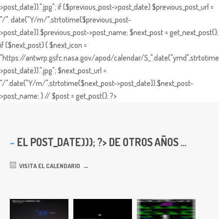
>post_date)).".jpg"; if ($previous_post->post_date) $previous_post_url =
"/". date("Y/m/",strtotime($previous_post-
>post_date)).$previous_post->post_name; $next_post = get_next_post();
if ($next_post) { $next_icon =
"https://antwrp.gsfc.nasa.gov/apod/calendar/S_".date("ymd",strtotime
>post_date)).".jpg"; $next_post_url =
"/".date("Y/m/",strtotime($next_post->post_date)).$next_post-
>post_name; } // $post = get_post(); ?>
EL
POST_DATE))); ?> DE OTROS AÑOS ...
VISITA EL CALENDARIO