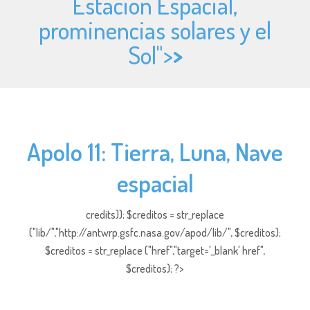
Estación Espacial,
prominencias solares y el
Sol">
>
Apolo 11: Tierra, Luna, Nave
espacial
credits)); $creditos = str_replace
("lib/","http://antwrp.gsfc.nasa.gov/apod/lib/", $creditos);
$creditos = str_replace ("href","target='_blank' href",
$creditos); ?>