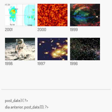
2001
2000
1999
1998
1997
1996
post_date) { ?>
día anterior,
post_date))); ?>