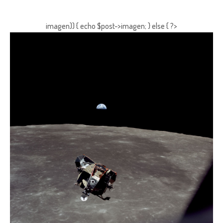
imagen)) { echo $post->imagen; } else { ?>