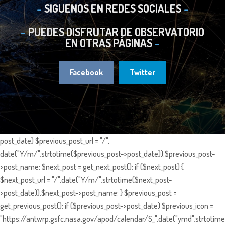
SIGUENOS EN REDES SOCIALES
PUEDES DISFRUTAR DE OBSERVATORIO
EN OTRAS PÁGINAS
Facebook
Twitter
post_date) $previous_post_url = "/".
date("Y/m/",strtotime($previous_post->post_date)).$previous_post-
>post_name; $next_post = get_next_post(); if ($next_post) {
$next_post_url = "/".date("Y/m/",strtotime($next_post-
>post_date)).$next_post->post_name; } $previous_post =
get_previous_post(); if ($previous_post->post_date) $previous_icon =
"https://antwrp.gsfc.nasa.gov/apod/calendar/S_".date("ymd",strtotime