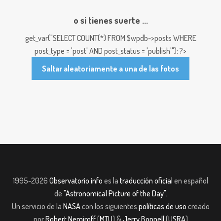
o si tienes suerte ...
get_var("SELECT COUNT(*) FROM $wpdb->posts WHERE
post_type = 'post' AND post_status = 'publish'"); ?>
Saltar aleatoriamente a una de las fotos
1995-2026
Observatorio.info
es la
traducción oficial
en español
de
"Astronomical Picture of the Day"
.
Un servicio de la
NASA
con los siguientes
políticas de uso
creado
por
Robert Nemiroff
(
MTU
) &
Jerry Bonnell
(
USRA
)