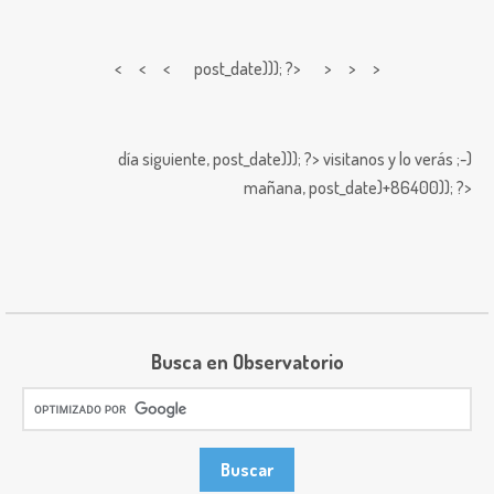
< < <
post_date))); ?> > > >
día siguiente,
post_date))); ?>
visitanos y lo verás ;-)
mañana,
post_date)+86400)); ?>
Busca en Observatorio