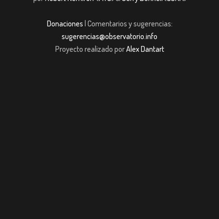
Donaciones
| Comentarios y sugerencias:
sugerencias@observatorio.info
Proyecto realizado por
Alex Dantart
m giriş
casibom giriş
Jojobet
casibom giriş