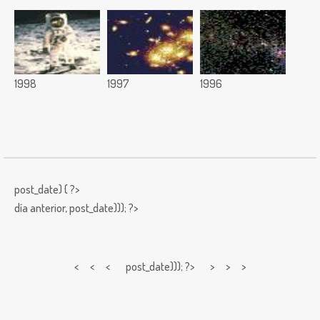
1998
1997
1996
post_date) { ?>
día anterior,
post_date))); ?>
< < <
post_date))); ?> > > >