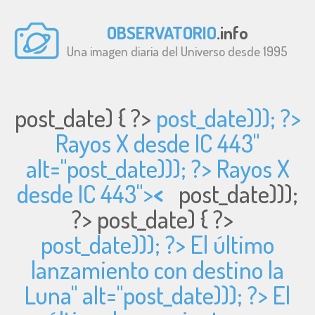
OBSERVATORIO
.info
Una imagen diaria del Universo desde 1995
post_date) { ?>
post_date))); ?>
Rayos X desde IC 443"
alt="
post_date))); ?> Rayos X
desde IC 443">
<
post_date)));
?>
post_date) { ?>
post_date))); ?> El último
lanzamiento con destino la
Luna" alt="
post_date))); ?> El