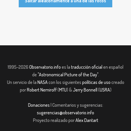
Saltar aleatoriamente a una de las fotos
1995-2026
Observatorio.info
es la
traducción oficial
en español
de
"Astronomical Picture of the Day"
.
Un servicio de la
NASA
con los siguientes
políticas de uso
creado
por
Robert Nemiroff
(
MTU
) &
Jerry Bonnell
(
USRA
)
Donaciones
| Comentarios y sugerencias:
sugerencias@observatorio.info
Proyecto realizado por
Alex Dantart