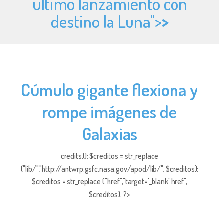
último lanzamiento con
destino la Luna">
>
Cúmulo gigante flexiona y
rompe imágenes de
Galaxias
credits)); $creditos = str_replace
("lib/","http://antwrp.gsfc.nasa.gov/apod/lib/", $creditos);
$creditos = str_replace ("href","target='_blank' href",
$creditos); ?>