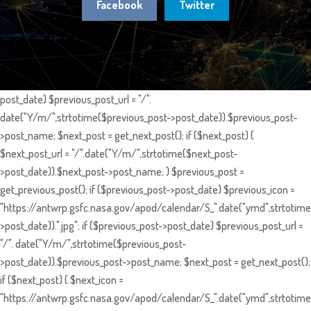
Facebook
Twitter
post_date) $previous_post_url = "/".
date("Y/m/",strtotime($previous_post->post_date)).$previous_post-
>post_name; $next_post = get_next_post(); if ($next_post) {
$next_post_url = "/".date("Y/m/",strtotime($next_post-
>post_date)).$next_post->post_name; } $previous_post =
get_previous_post(); if ($previous_post->post_date) $previous_icon =
"https://antwrp.gsfc.nasa.gov/apod/calendar/S_".date("ymd",strtotime
>post_date)).".jpg"; if ($previous_post->post_date) $previous_post_url =
"/". date("Y/m/",strtotime($previous_post-
>post_date)).$previous_post->post_name; $next_post = get_next_post();
if ($next_post) { $next_icon =
"https://antwrp.gsfc.nasa.gov/apod/calendar/S_".date("ymd",strtotime