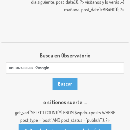
día siguiente,
post_date))); ?>
visitanos y lo verás ;-)
mañana,
post_date)+86400)); ?>
Busca en Observatorio
o si tienes suerte ...
get_var("SELECT COUNT(*) FROM $wpdb->posts WHERE
post_type = 'post' AND post_status = 'publish'"); ?>