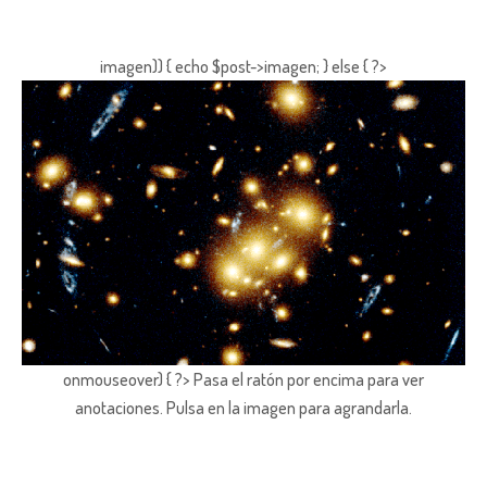
imagen)) { echo $post->imagen; } else { ?>
onmouseover) { ?> Pasa el ratón por encima para ver
anotaciones.
Pulsa en la imagen para agrandarla.