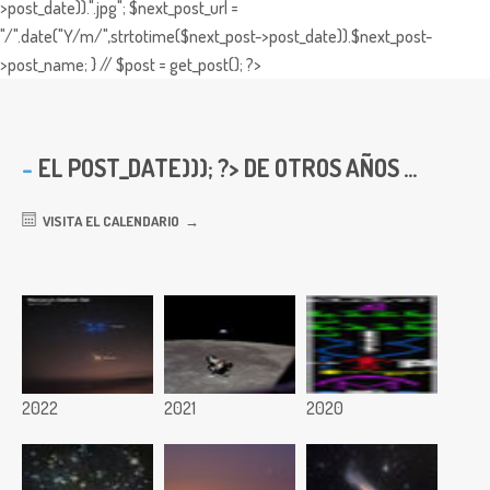
>post_date)).".jpg"; $next_post_url =
"/".date("Y/m/",strtotime($next_post->post_date)).$next_post-
>post_name; } // $post = get_post(); ?>
EL
POST_DATE))); ?> DE OTROS AÑOS ...
VISITA EL CALENDARIO
2022
2021
2020