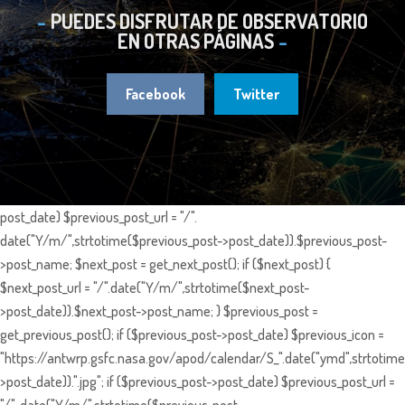
PUEDES DISFRUTAR DE OBSERVATORIO
EN OTRAS PÁGINAS
Facebook
Twitter
post_date) $previous_post_url = "/".
date("Y/m/",strtotime($previous_post->post_date)).$previous_post-
>post_name; $next_post = get_next_post(); if ($next_post) {
$next_post_url = "/".date("Y/m/",strtotime($next_post-
>post_date)).$next_post->post_name; } $previous_post =
get_previous_post(); if ($previous_post->post_date) $previous_icon =
"https://antwrp.gsfc.nasa.gov/apod/calendar/S_".date("ymd",strtotime
>post_date)).".jpg"; if ($previous_post->post_date) $previous_post_url =
"/". date("Y/m/",strtotime($previous_post-