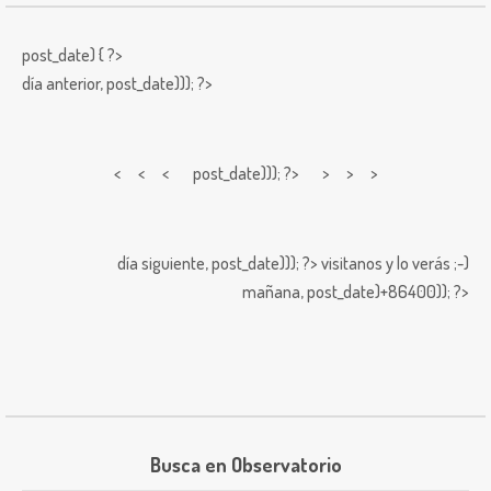
post_date) { ?>
día anterior,
post_date))); ?>
< < <
post_date))); ?> > > >
día siguiente,
post_date))); ?>
visitanos y lo verás ;-)
mañana,
post_date)+86400)); ?>
Busca en Observatorio