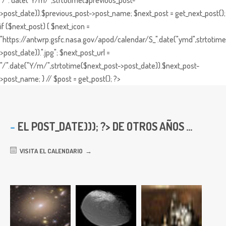
>post_date)).$previous_post->post_name; $next_post = get_next_post();
if ($next_post) { $next_icon =
"https://antwrp.gsfc.nasa.gov/apod/calendar/S_".date("ymd",strtotime
>post_date)).".jpg"; $next_post_url =
"/".date("Y/m/",strtotime($next_post->post_date)).$next_post-
>post_name; } // $post = get_post(); ?>
EL
POST_DATE))); ?> DE OTROS AÑOS ...
VISITA EL CALENDARIO