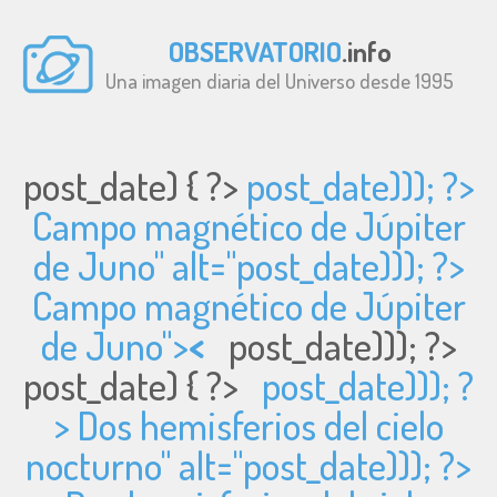
OBSERVATORIO
.info
Una imagen diaria del Universo desde 1995
post_date) { ?>
post_date))); ?>
Campo magnético de Júpiter
de Juno" alt="
post_date))); ?>
Campo magnético de Júpiter
de Juno">
<
post_date))); ?>
post_date) { ?>
post_date))); ?
> Dos hemisferios del cielo
nocturno" alt="
post_date))); ?>