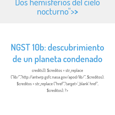
Dos hemisferios del cielo
nocturno">
>
NGST 10b: descubrimiento
de un planeta condenado
credits)); $creditos = str_replace
("lib/","http://antwrp.gsfc.nasa.gov/apod/lib/", $creditos);
$creditos = str_replace ("href","target='_blank' href",
$creditos); ?>