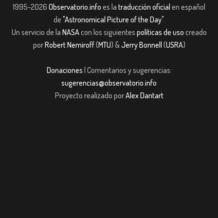
1995-2026
Observatorio.info
es la
traducción oficial
en español
de
"Astronomical Picture of the Day"
.
Un servicio de la
NASA
con los siguientes
políticas de uso
creado
por
Robert Nemiroff
(
MTU
) &
Jerry Bonnell
(
USRA
)
Donaciones
| Comentarios y sugerencias:
sugerencias@observatorio.info
Proyecto realizado por
Alex Dantart
asibom giriş
casibom giriş
Jojobet
casibom giriş