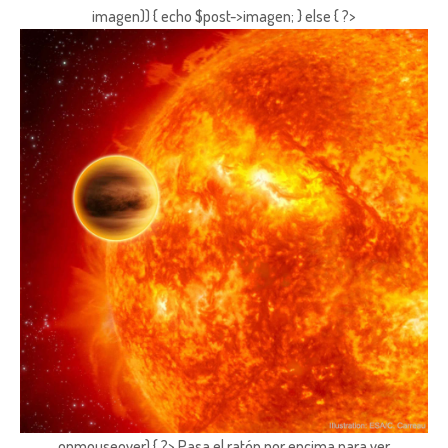
imagen)) { echo $post->imagen; } else { ?>
onmouseover) { ?> Pasa el ratón por encima para ver