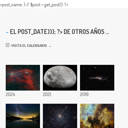
>post_name; } // $post = get_post(); ?>
EL
POST_DATE))); ?> DE OTROS AÑOS ...
VISITA EL CALENDARIO
2024
2021
2019