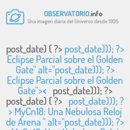
OBSERVATORIO
.info
Una imagen diaria del Universo desde 1995
post_date) { ?>
post_date))); ?>
Eclipse Parcial sobre el Golden
Gate" alt="
post_date))); ?>
Eclipse Parcial sobre el Golden
Gate">
<
post_date))); ?>
post_date) { ?>
post_date))); ?
> MyCn18: Una Nebulosa Reloj
de Arena " alt="
post_date))); ?>