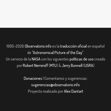
1995-2026
Observatorio.info
es la
traducción oficial
en español
de
"Astronomical Picture of the Day"
.
Un servicio de la
NASA
con los siguientes
políticas de uso
creado
por
Robert Nemiroff
(
MTU
) &
Jerry Bonnell
(
USRA
)
Donaciones
| Comentarios y sugerencias:
sugerencias@observatorio.info
Proyecto realizado por
Alex Dantart
casibom giriş
casibom giriş
Jojobet
casibom giriş