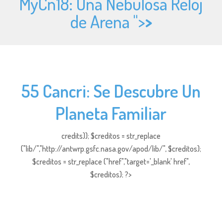
MyCn18: Una Nebulosa Reloj
de Arena ">
>
55 Cancri: Se Descubre Un
Planeta Familiar
credits)); $creditos = str_replace
("lib/","http://antwrp.gsfc.nasa.gov/apod/lib/", $creditos);
$creditos = str_replace ("href","target='_blank' href",
$creditos); ?>