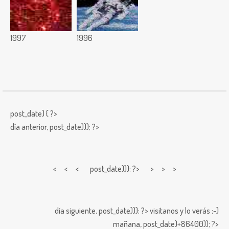
1997
1996
post_date) { ?>
día anterior,
post_date))); ?>
< < <
post_date))); ?> > > >
día siguiente,
post_date))); ?>
visitanos y lo verás ;-)
mañana,
post_date)+86400)); ?>