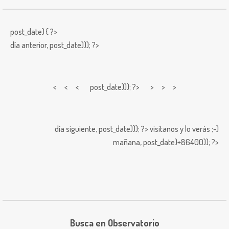
post_date) { ?>
día anterior,
post_date))); ?>
< < <
post_date))); ?> > > >
día siguiente,
post_date))); ?>
visitanos y lo verás ;-)
mañana,
post_date)+86400)); ?>
Busca en Observatorio