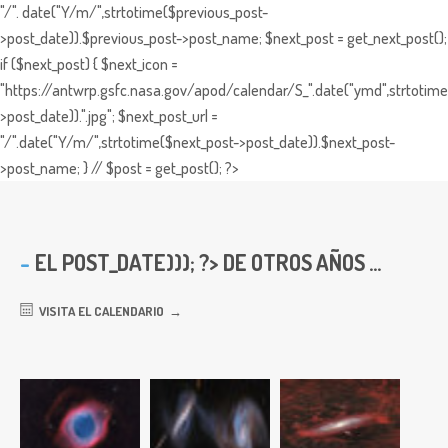
"/". date("Y/m/",strtotime($previous_post-
>post_date)).$previous_post->post_name; $next_post = get_next_post();
if ($next_post) { $next_icon =
"https://antwrp.gsfc.nasa.gov/apod/calendar/S_".date("ymd",strtotime
>post_date)).".jpg"; $next_post_url =
"/".date("Y/m/",strtotime($next_post->post_date)).$next_post-
>post_name; } // $post = get_post(); ?>
EL
POST_DATE))); ?> DE OTROS AÑOS ...
VISITA EL CALENDARIO