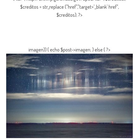
$creditos = str_replace ("href","target='_blank' href",
$creditos); ?>
imagen)) { echo $post->imagen; } else { ?>