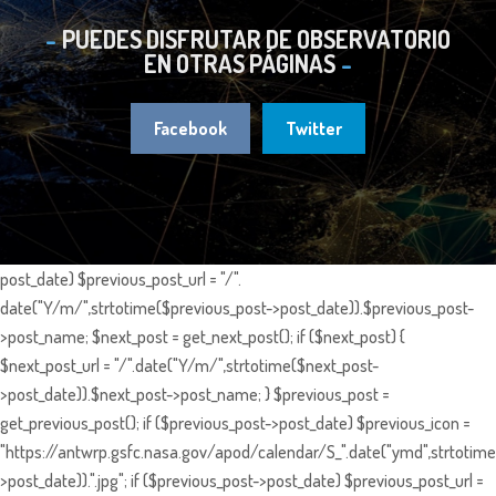
PUEDES DISFRUTAR DE OBSERVATORIO
EN OTRAS PÁGINAS
Facebook
Twitter
post_date) $previous_post_url = "/".
date("Y/m/",strtotime($previous_post->post_date)).$previous_post-
>post_name; $next_post = get_next_post(); if ($next_post) {
$next_post_url = "/".date("Y/m/",strtotime($next_post-
>post_date)).$next_post->post_name; } $previous_post =
get_previous_post(); if ($previous_post->post_date) $previous_icon =
"https://antwrp.gsfc.nasa.gov/apod/calendar/S_".date("ymd",strtotime
>post_date)).".jpg"; if ($previous_post->post_date) $previous_post_url =