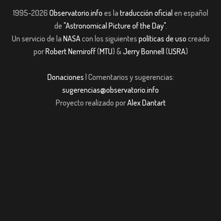
1995-2026
Observatorio.info
es la
traducción oficial
en español
de
"Astronomical Picture of the Day"
.
Un servicio de la
NASA
con los siguientes
políticas de uso
creado
por
Robert Nemiroff
(
MTU
) &
Jerry Bonnell
(
USRA
)
Donaciones
| Comentarios y sugerencias:
sugerencias@observatorio.info
Proyecto realizado por
Alex Dantart
t Giriş
jojobet giriş
casibom giriş
casibom giriş
Jojobet
casibom giriş