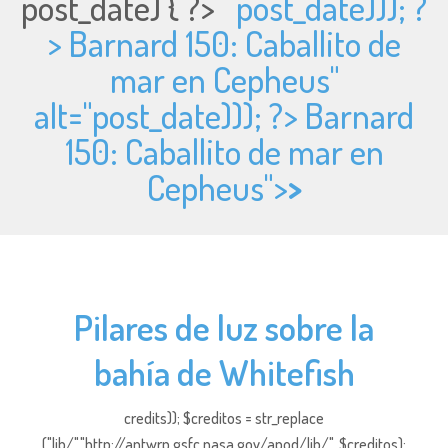
post_date) { ?>
post_date))); ?
> Barnard 150: Caballito de
mar en Cepheus"
alt="
post_date))); ?> Barnard
150: Caballito de mar en
Cepheus">
>
Pilares de luz sobre la
bahía de Whitefish
credits)); $creditos = str_replace
("lib/","http://antwrp.gsfc.nasa.gov/apod/lib/", $creditos);