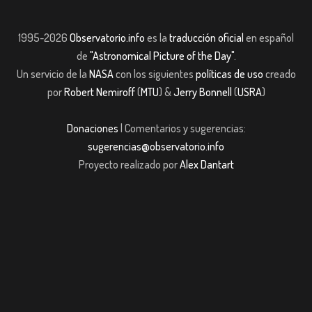
1995-2026
Observatorio.info
es la
traducción oficial
en español
de
"Astronomical Picture of the Day"
.
Un servicio de la
NASA
con los siguientes
políticas de uso
creado
por
Robert Nemiroff
(
MTU
) &
Jerry Bonnell
(
USRA
)
Donaciones
| Comentarios y sugerencias:
sugerencias@observatorio.info
Proyecto realizado por
Alex Dantart
m