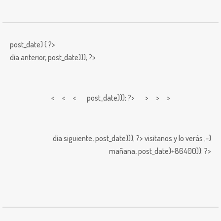
post_date) { ?>
día anterior,
post_date))); ?>
< < <
post_date))); ?> > > >
día siguiente,
post_date))); ?>
visitanos y lo verás ;-)
mañana,
post_date)+86400)); ?>