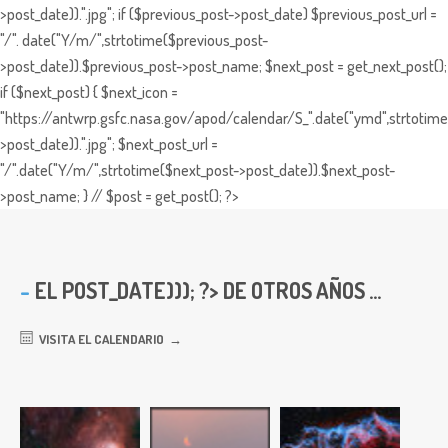
>post_date)).".jpg"; if ($previous_post->post_date) $previous_post_url =
"/". date("Y/m/",strtotime($previous_post-
>post_date)).$previous_post->post_name; $next_post = get_next_post();
if ($next_post) { $next_icon =
"https://antwrp.gsfc.nasa.gov/apod/calendar/S_".date("ymd",strtotime
>post_date)).".jpg"; $next_post_url =
"/".date("Y/m/",strtotime($next_post->post_date)).$next_post-
>post_name; } // $post = get_post(); ?>
EL
POST_DATE))); ?> DE OTROS AÑOS ...
VISITA EL CALENDARIO