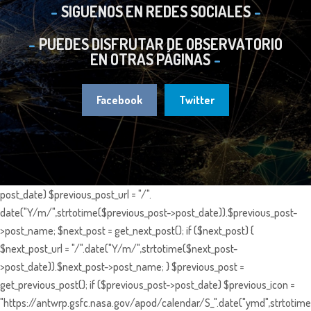
SIGUENOS EN REDES SOCIALES
PUEDES DISFRUTAR DE OBSERVATORIO
EN OTRAS PÁGINAS
Facebook
Twitter
post_date) $previous_post_url = "/".
date("Y/m/",strtotime($previous_post->post_date)).$previous_post-
>post_name; $next_post = get_next_post(); if ($next_post) {
$next_post_url = "/".date("Y/m/",strtotime($next_post-
>post_date)).$next_post->post_name; } $previous_post =
get_previous_post(); if ($previous_post->post_date) $previous_icon =
"https://antwrp.gsfc.nasa.gov/apod/calendar/S_".date("ymd",strtotime