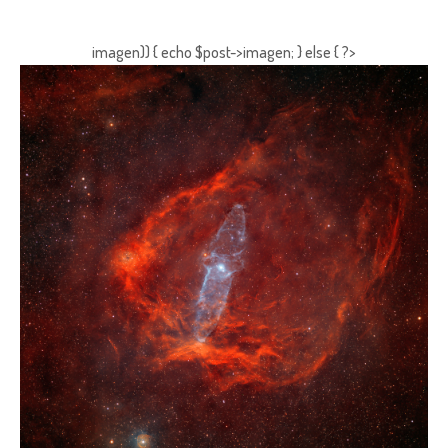
imagen)) { echo $post->imagen; } else { ?>