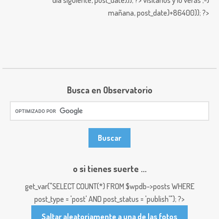
día siguiente,
post_date))); ?>
visitanos y lo verás ;-)
mañana,
post_date)+86400)); ?>
Busca en Observatorio
o si tienes suerte ...
get_var("SELECT COUNT(*) FROM $wpdb->posts WHERE
post_type = 'post' AND post_status = 'publish'"); ?>
Saltar aleatoriamente a una de las fotos