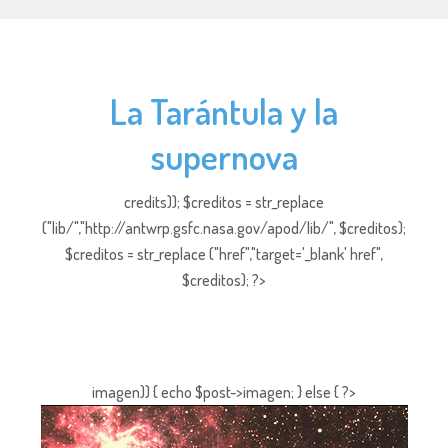
La Tarántula y la
supernova
credits)); $creditos = str_replace
("lib/","http://antwrp.gsfc.nasa.gov/apod/lib/", $creditos);
$creditos = str_replace ("href","target='_blank' href",
$creditos); ?>
imagen)) { echo $post->imagen; } else { ?>