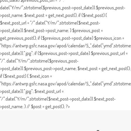
post_date) $previous_post_url = "/".
date("Y/m/",strtotime($previous_post->post_date)).$previous_post-
>post_name; $next_post = get_next_post(); if ($next_post) {
$next_post_url = "/".date("Y/m/",strtotime($next_post-
>post_date)).$next_post->post_name; } $previous_post =
get_previous_post(); if ($previous_post->post_date) $previous_icon =
"https://antwrp.gsfc.nasa.gov/apod/calendar/S_".date("ymd",strtotime
>post_date)).".jpg"; if ($previous_post->post_date) $previous_post_url =
"/". date("Y/m/",strtotime($previous_post-
>post_date)).$previous_post->post_name; $next_post = get_next_post();
if ($next_post) { $next_icon =
"https://antwrp.gsfc.nasa.gov/apod/calendar/S_".date("ymd",strtotime
>post_date)).".jpg"; $next_post_url =
"/".date("Y/m/",strtotime($next_post->post_date)).$next_post-
>post_name; } // $post = get_post(); ?>