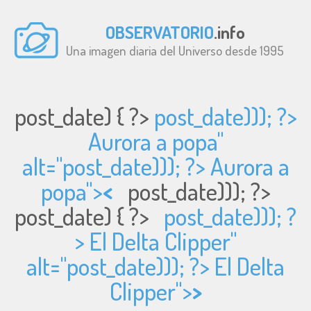
OBSERVATORIO
.info
Una imagen diaria del Universo desde 1995
post_date) { ?>
post_date))); ?>
Aurora a popa"
alt="
post_date))); ?> Aurora a
popa">
<
post_date))); ?>
post_date) { ?>
post_date))); ?
> El Delta Clipper"
alt="
post_date))); ?> El Delta
Clipper">
>