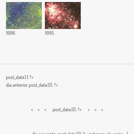
1996
1995
post_date) { ?>
día anterior,
post_date))); ?>
< < <
post_date))); ?> > > >