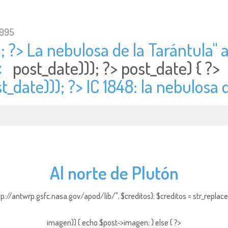
1995
; ?> La nebulosa de la Tarántula" a
<
post_date))); ?>
post_date) { ?
t_date))); ?> IC 1848: la nebulosa 
Al norte de Plutón
http://antwrp.gsfc.nasa.gov/apod/lib/", $creditos); $creditos = str_replace (
imagen)) { echo $post->imagen; } else { ?>