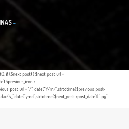
INAS
; if ($next_post) { $next_post_url =
te) $previous_icon =
ious_post_url = "/". date("Y/m/",strtotime($previous_post-
dar/S_".date("ymd",strtotime($next_post->post_date)).".jpg";