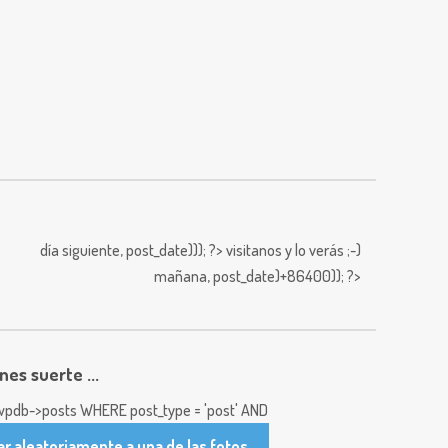
día siguiente,
post_date))); ?>
visitanos y lo verás ;-)
mañana,
post_date)+86400)); ?>
enes suerte ...
pdb->posts WHERE post_type = 'post' AND
ar aleatoriamente a una de las fotos