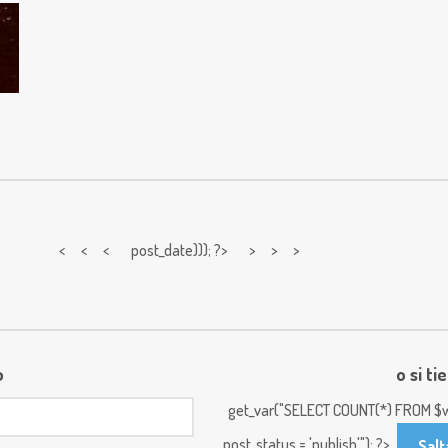
< < <
post_date))); ?> > > >
o
o si ti
get_var("SELECT COUNT(*) FROM $w
post_status = 'publish'"); ?>
Salt