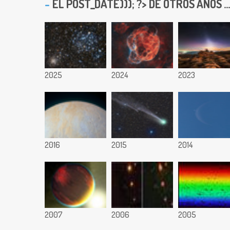
EL
POST_DATE))); ?> DE OTROS AÑOS ...
2025
2024
2023
2016
2015
2014
2007
2006
2005