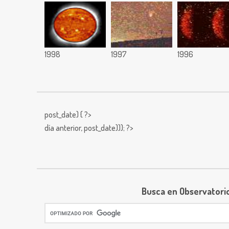
1998
1997
1996
post_date) { ?>
día anterior,
post_date))); ?>
Busca en Observatori