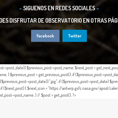
SIGUENOS EN REDES SOCIALES
DES DISFRUTAR DE OBSERVATORIO EN OTRAS PÁG
Facebook
Twitter
st->post_date)).$previous_post->post_name; $next_post = get_next_post()
e; } $previous_post = get_previous_post(); if ($previous_post->post_da
previous_post->post_date)).".jpg"; if ($previous_post->post_date) $prev
if ($next_post) { $next_icon = "https://antwrp.gsfc.nasa.gov/apod/calen
t_post->post_name; } // $post = get_post(); ?>