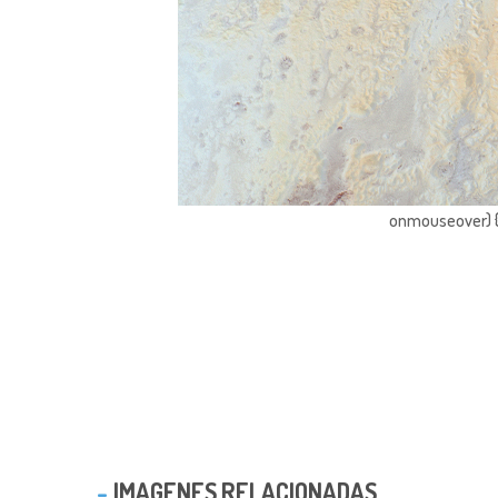
onmouseover) { 
IMAGENES RELACIONADAS