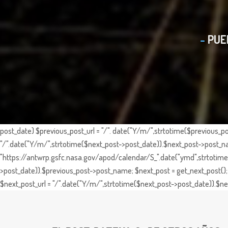
PUE
post_date) $previous_post_url = "/". date("Y/m/",strtotime($previous_po
"/".date("Y/m/",strtotime($next_post->post_date)).$next_post->post_nam
"https://antwrp.gsfc.nasa.gov/apod/calendar/S_".date("ymd",strtotime($
>post_date)).$previous_post->post_name; $next_post = get_next_post(); 
$next_post_url = "/".date("Y/m/",strtotime($next_post->post_date)).$nex