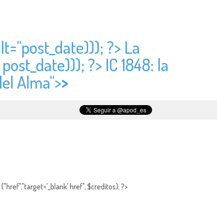
lt="
post_date))); ?> La
>
post_date))); ?> IC 1848: la
del Alma">
>
"href","target='_blank' href", $creditos); ?>