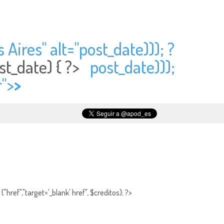
 Aires" alt="
post_date))); ?
st_date) { ?>
post_date)));
r">
>
"href","target='_blank' href", $creditos); ?>