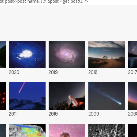
t_post->post_name; } // $post = get_post(); ?>
2020
2019
2018
201
2011
2010
2009
200