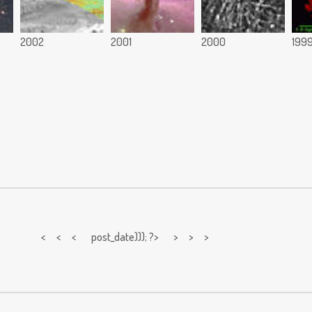
2002
2001
2000
199
< < <
post_date))); ?> > > >