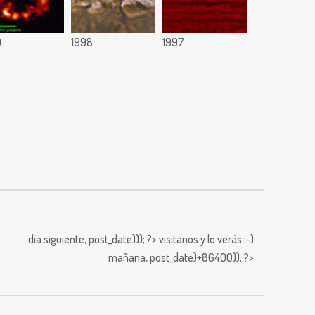
9
1998
1997
día siguiente,
post_date))); ?>
visitanos y lo verás ;-)
mañana,
post_date)+86400)); ?>