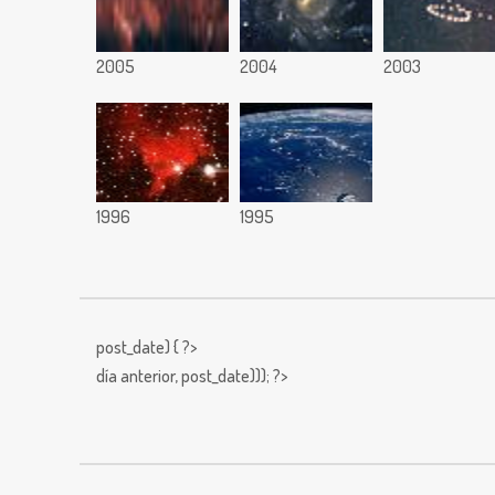
2005
2004
2003
1996
1995
post_date) { ?>
día anterior,
post_date))); ?>