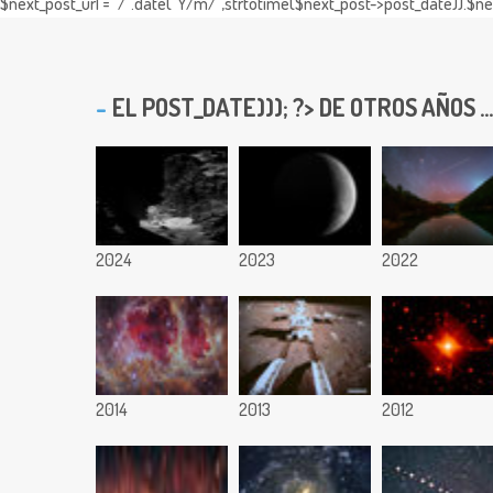
$next_post_url = "/".date("Y/m/",strtotime($next_post->post_date)).$nex
EL
POST_DATE))); ?> DE OTROS AÑOS ...
2024
2023
2022
2014
2013
2012