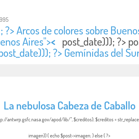
1995
; ?> Arcos de colores sobre Buenos
uenos Aires">
<
post_date))); ?>
po
post_date))); ?> Gemínidas del Su
La nebulosa Cabeza de Caballo
http://antwrp.gsfc.nasa.gov/apod/lib/", $creditos); $creditos = str_replace (
imagen)) { echo $post->imagen; } else { ?>