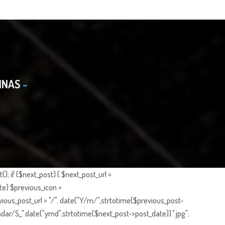
INAS
; if ($next_post) { $next_post_url =
te) $previous_icon =
ious_post_url = "/". date("Y/m/",strtotime($previous_post-
dar/S_".date("ymd",strtotime($next_post->post_date)).".jpg";