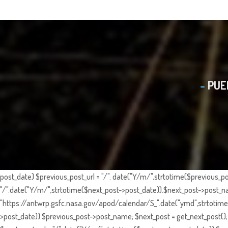
PUE
post_date) $previous_post_url = "/". date("Y/m/",strtotime($previous_po
"/".date("Y/m/",strtotime($next_post->post_date)).$next_post->post_nam
"https://antwrp.gsfc.nasa.gov/apod/calendar/S_".date("ymd",strtotime($
>post_date)).$previous_post->post_name; $next_post = get_next_post(); 