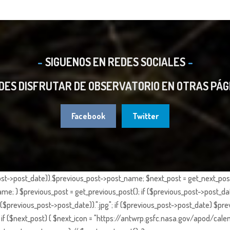
SIGUENOS EN REDES SOCIALES
DES DISFRUTAR DE OBSERVATORIO EN OTRAS PÁG
Facebook
Twitter
st->post_date)).$previous_post->post_name; $next_post = get_next_post()
e; } $previous_post = get_previous_post(); if ($previous_post->post_da
previous_post->post_date)).".jpg"; if ($previous_post->post_date) $prev
if ($next_post) { $next_icon = "https://antwrp.gsfc.nasa.gov/apod/calen