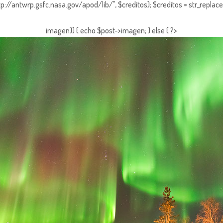
http://antwrp.gsfc.nasa.gov/apod/lib/", $creditos); $creditos = str_replace (
imagen)) { echo $post->imagen; } else { ?>