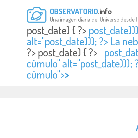
OBSERVATORIO
.info
Una imagen diaria del Universo desde 
post_date) { ?>
post_date))
alt="
post_date))); ?> La ne
?>
post_date) { ?>
post_dat
cúmulo" alt="
post_date))); 
cúmulo">
>