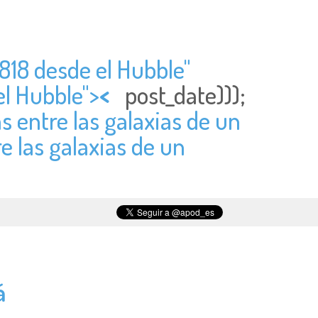
818 desde el Hubble"
el Hubble">
<
post_date)));
as entre las galaxias de un
re las galaxias de un
á