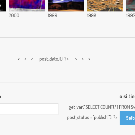
2000
1999
1998
199
< < <
post_date))); ?> > > >
o
o si ti
get_var("SELECT COUNT(*) FROM $w
post_status = 'publish'"); ?>
Salt