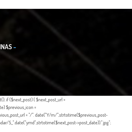
INAS
; if ($next_post) { $next_post_url =
te) $previous_icon =
ious_post_url = "/". date("Y/m/",strtotime($previous_post-
dar/S_".date("ymd",strtotime($next_post->post_date)).".jpg";