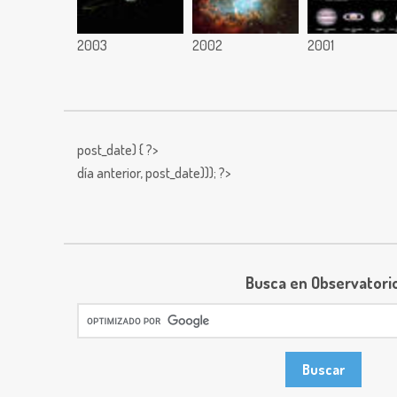
2003
2002
2001
post_date) { ?>
día anterior,
post_date))); ?>
Busca en Observatori