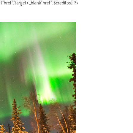
"href","target='_blank' href", $creditos); ?>