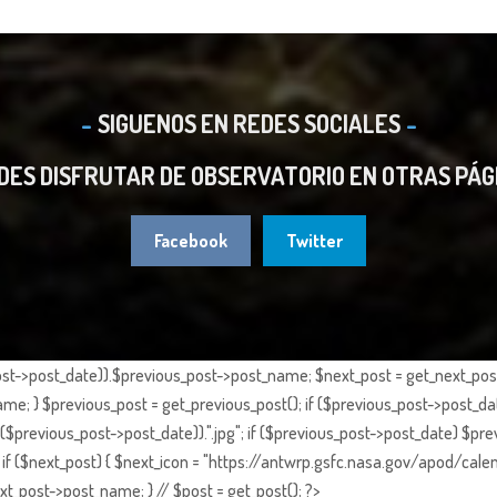
SIGUENOS EN REDES SOCIALES
DES DISFRUTAR DE OBSERVATORIO EN OTRAS PÁG
Facebook
Twitter
st->post_date)).$previous_post->post_name; $next_post = get_next_post()
e; } $previous_post = get_previous_post(); if ($previous_post->post_da
previous_post->post_date)).".jpg"; if ($previous_post->post_date) $prev
if ($next_post) { $next_icon = "https://antwrp.gsfc.nasa.gov/apod/calen
t_post->post_name; } // $post = get_post(); ?>