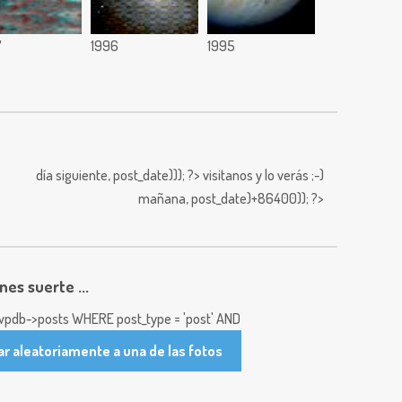
7
1996
1995
día siguiente,
post_date))); ?>
visitanos y lo verás ;-)
mañana,
post_date)+86400)); ?>
enes suerte ...
pdb->posts WHERE post_type = 'post' AND
ar aleatoriamente a una de las fotos