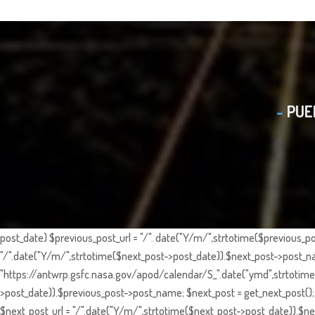
PUE
post_date) $previous_post_url = "/". date("Y/m/",strtotime($previous_po
"/".date("Y/m/",strtotime($next_post->post_date)).$next_post->post_nam
"https://antwrp.gsfc.nasa.gov/apod/calendar/S_".date("ymd",strtotime($
>post_date)).$previous_post->post_name; $next_post = get_next_post(); 
$next_post_url = "/".date("Y/m/",strtotime($next_post->post_date)).$nex