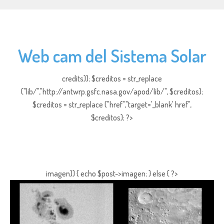
Web cam del Sistema Solar
credits)); $creditos = str_replace
("lib/","http://antwrp.gsfc.nasa.gov/apod/lib/", $creditos);
$creditos = str_replace ("href","target='_blank' href",
$creditos); ?>
imagen)) { echo $post->imagen; } else { ?>