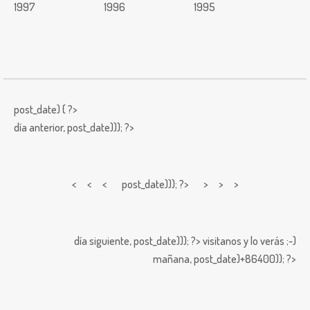
1997
1996
1995
post_date) { ?>
día anterior,
post_date))); ?>
< < <
post_date))); ?> > > >
día siguiente,
post_date))); ?>
visitanos y lo verás ;-)
mañana,
post_date)+86400)); ?>