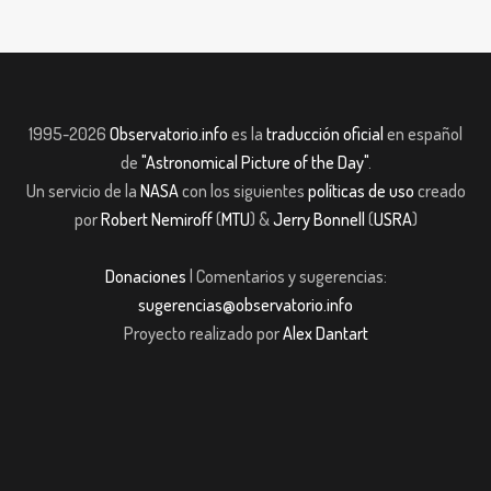
1995-2026
Observatorio.info
es la
traducción oficial
en español
de
"Astronomical Picture of the Day"
.
Un servicio de la
NASA
con los siguientes
políticas de uso
creado
por
Robert Nemiroff
(
MTU
) &
Jerry Bonnell
(
USRA
)
Donaciones
| Comentarios y sugerencias:
sugerencias@observatorio.info
Proyecto realizado por
Alex Dantart
t
Casibom