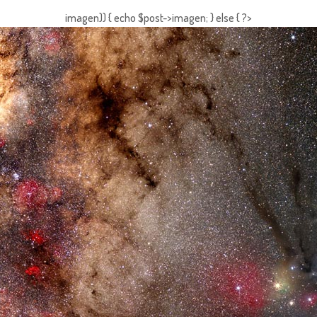
imagen)) { echo $post->imagen; } else { ?>