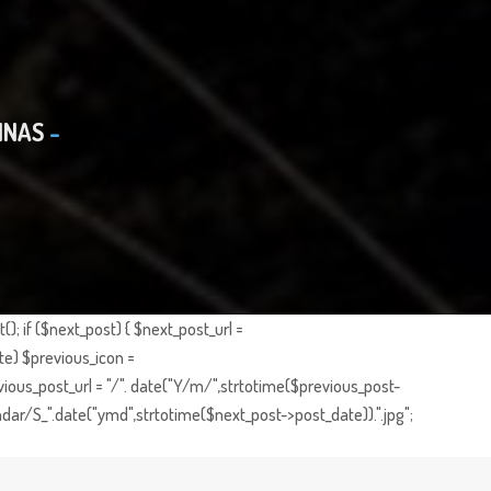
INAS
; if ($next_post) { $next_post_url =
te) $previous_icon =
ious_post_url = "/". date("Y/m/",strtotime($previous_post-
dar/S_".date("ymd",strtotime($next_post->post_date)).".jpg";