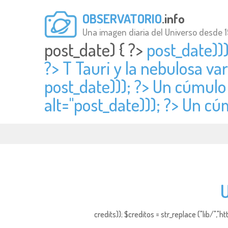
OBSERVATORIO
.info
Una imagen diaria del Universo desde 
post_date) { ?>
post_date)))
?> T Tauri y la nebulosa va
post_date))); ?> Un cúmul
alt="
post_date))); ?> Un c
U
credits)); $creditos = str_replace ("lib/","