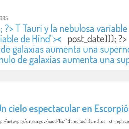
1995
; ?> T Tauri y la nebulosa variable
riable de Hind">
<
post_date))); ?>
o de galaxias aumenta una superno
úmulo de galaxias aumenta una su
n cielo espectacular en Escorpi
http://antwrp.gsfc.nasa.gov/apod/lib/", $creditos); $creditos = str_replace (