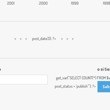
2001
2000
1999
199
< < <
post_date))); ?> > > >
o
o si ti
get_var("SELECT COUNT(*) FROM $w
post_status = 'publish'"); ?>
Salt