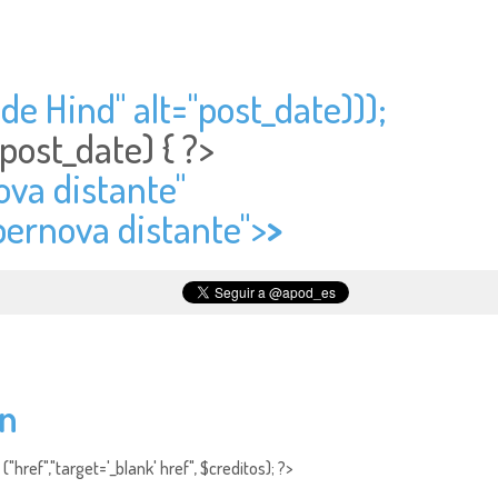
 de Hind" alt="
post_date)));
post_date) { ?>
va distante"
pernova distante">
>
ón
"href","target='_blank' href", $creditos); ?>