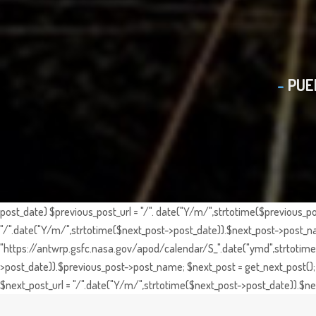
PUE
post_date) $previous_post_url = "/". date("Y/m/",strtotime($previous_po
"/".date("Y/m/",strtotime($next_post->post_date)).$next_post->post_nam
"https://antwrp.gsfc.nasa.gov/apod/calendar/S_".date("ymd",strtotime($
>post_date)).$previous_post->post_name; $next_post = get_next_post(); 
$next_post_url = "/".date("Y/m/",strtotime($next_post->post_date)).$nex