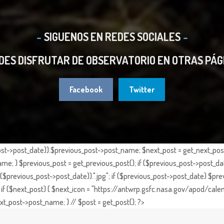
SIGUENOS EN REDES SOCIALES
DES DISFRUTAR DE OBSERVATORIO EN OTRAS PÁG
Facebook
Twitter
st->post_date)).$previous_post->post_name; $next_post = get_next_post()
e; } $previous_post = get_previous_post(); if ($previous_post->post_da
previous_post->post_date)).".jpg"; if ($previous_post->post_date) $prev
if ($next_post) { $next_icon = "https://antwrp.gsfc.nasa.gov/apod/calen
t_post->post_name; } // $post = get_post(); ?>