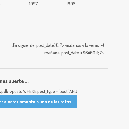
8
1997
1996
día siguiente,
post_date))); ?>
visitanos y lo verás ;-)
mañana,
post_date)+86400)); ?>
enes suerte ...
pdb->posts WHERE post_type = 'post' AND
ar aleatoriamente a una de las fotos