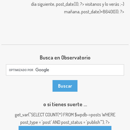
día siguiente,
post_date))); ?>
visitanos y lo verás ;-)
mañana,
post_date)+86400)); ?>
Busca en Observatorio
o si tienes suerte ...
get_var("SELECT COUNT(*) FROM $wpdb->posts WHERE
post_type = 'post' AND post_status = 'publish'"); ?>