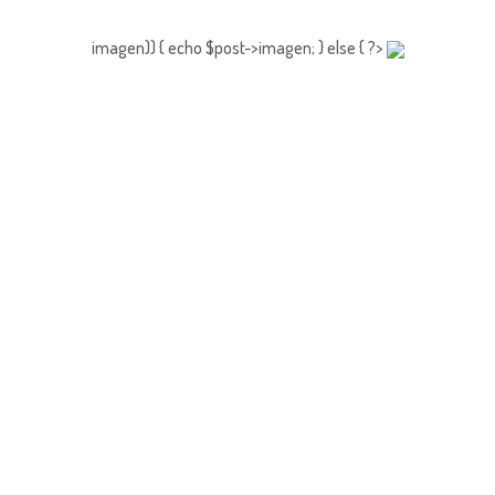
imagen)) { echo $post->imagen; } else { ?>