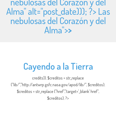
nebulosas del Corazón y del
Alma" alt="
post_date))); ?> Las
nebulosas del Corazón y del
Alma">
>
Cayendo a la Tierra
credits)); $creditos = str_replace
("lib/","http://antwrp.gsfc.nasa.gov/apod/lib/", $creditos);
$creditos = str_replace ("href","target='_blank' href",
$creditos); ?>