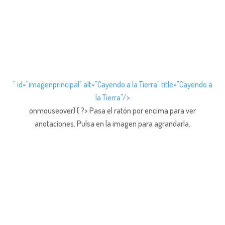
" id="imagenprincipal" alt="Cayendo a la Tierra" title="Cayendo a
la Tierra"/>
onmouseover) { ?> Pasa el ratón por encima para ver
anotaciones.
Pulsa en la imagen para agrandarla.