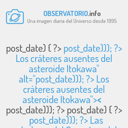
OBSERVATORIO
.info
Una imagen diaria del Universo desde 1995
post_date) { ?>
post_date))); ?>
Los cráteres ausentes del
asteroide Itokawa"
alt="
post_date))); ?> Los
cráteres ausentes del
asteroide Itokawa">
<
post_date))); ?>
post_date) { ?>
post_date))); ?> Las