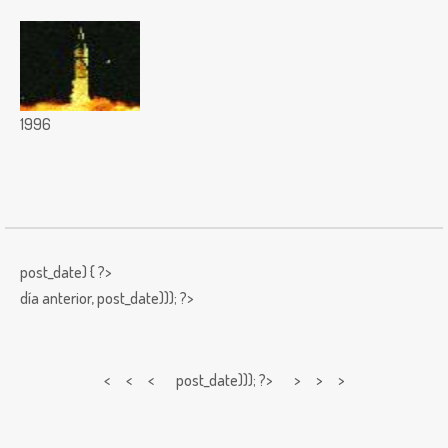
1996
post_date) { ?>
día anterior,
post_date))); ?>
< < <
post_date))); ?> > > >