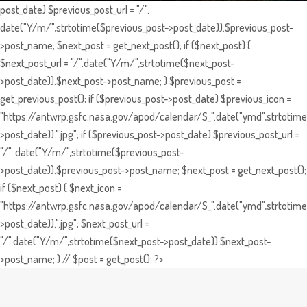
post_date) $previous_post_url = "/".
date("Y/m/",strtotime($previous_post->post_date)).$previous_post-
>post_name; $next_post = get_next_post(); if ($next_post) {
$next_post_url = "/".date("Y/m/",strtotime($next_post-
>post_date)).$next_post->post_name; } $previous_post =
get_previous_post(); if ($previous_post->post_date) $previous_icon =
"https://antwrp.gsfc.nasa.gov/apod/calendar/S_".date("ymd",strtotime
>post_date)).".jpg"; if ($previous_post->post_date) $previous_post_url =
"/". date("Y/m/",strtotime($previous_post-
>post_date)).$previous_post->post_name; $next_post = get_next_post();
if ($next_post) { $next_icon =
"https://antwrp.gsfc.nasa.gov/apod/calendar/S_".date("ymd",strtotime
>post_date)).".jpg"; $next_post_url =
"/".date("Y/m/",strtotime($next_post->post_date)).$next_post-
>post_name; } // $post = get_post(); ?>