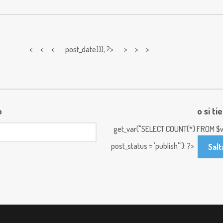
< < <
post_date))); ?> > > >
o
o si ti
get_var("SELECT COUNT(*) FROM $w
post_status = 'publish'"); ?>
Salt