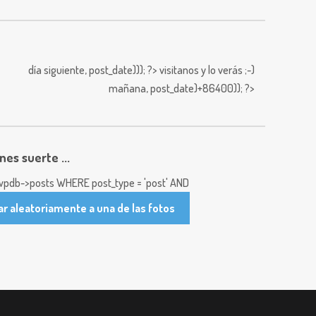
día siguiente,
post_date))); ?>
visitanos y lo verás ;-)
mañana,
post_date)+86400)); ?>
enes suerte ...
pdb->posts WHERE post_type = 'post' AND
ar aleatoriamente a una de las fotos