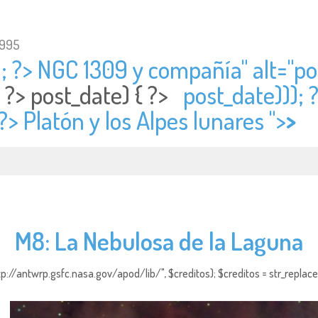
1995
); ?> NGC 1309 y compañía" alt="
po
; ?>
post_date) { ?>
post_date))); 
?> Platón y los Alpes lunares ">
>
M8: La Nebulosa de la Laguna
http://antwrp.gsfc.nasa.gov/apod/lib/", $creditos); $creditos = str_replace (