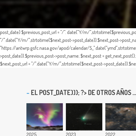
post_date) $previous_post_url = "/". date("Y/m/",strtotime($previous_po
"/".date("Y/m/",strtotime($next_post->post_date)).$next_post->post_nam
"https://antwrp.gsfc.nasa.gov/apod/calendar/S_".date("ymd",strtotime($
>post_date)).$previous_post->post_name; $next_post = get_next_post(); 
$next_post_url = "/".date("Y/m/",strtotime($next_post->post_date)).$nex
EL
POST_DATE))); ?> DE OTROS AÑOS ...
2025
2023
2022