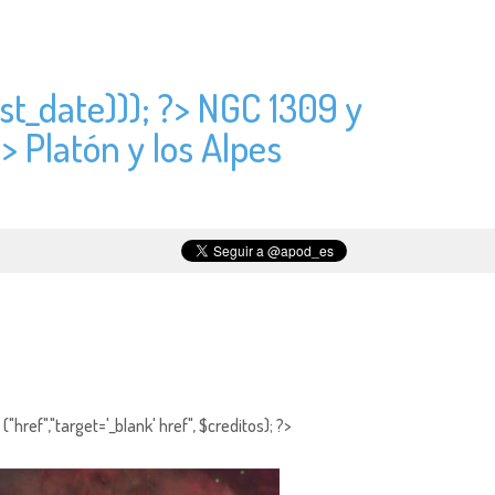
st_date))); ?> NGC 1309 y
?> Platón y los Alpes
"href","target='_blank' href", $creditos); ?>