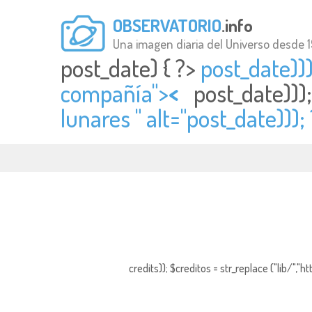
OBSERVATORIO
.info
Una imagen diaria del Universo desde 
post_date) { ?>
post_date))
compañía">
<
post_date)))
lunares " alt="
post_date))); 
credits)); $creditos = str_replace ("lib/","