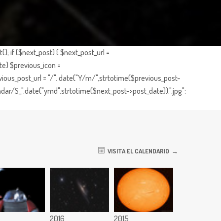
; if ($next_post) { $next_post_url =
te) $previous_icon =
ious_post_url = "/". date("Y/m/",strtotime($previous_post-
dar/S_".date("ymd",strtotime($next_post->post_date)).".jpg";
VISITA EL CALENDARIO
8
2016
2015