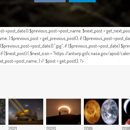
st->post_date)).$previous_post->post_name; $next_post = get_next_post()
e; } $previous_post = get_previous_post(); if ($previous_post->post_da
previous_post->post_date)).".jpg"; if ($previous_post->post_date) $prev
if ($next_post) { $next_icon = "https://antwrp.gsfc.nasa.gov/apod/calen
t_post->post_name; } // $post = get_post(); ?>
2021
2020
2019
201