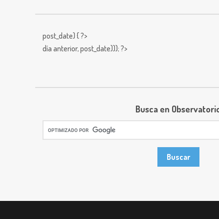
post_date) { ?>
día anterior,
post_date))); ?>
Busca en Observatori