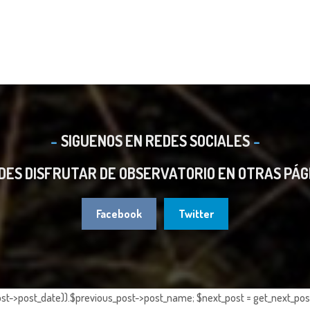
SIGUENOS EN REDES SOCIALES
DES DISFRUTAR DE OBSERVATORIO EN OTRAS PÁG
Facebook
Twitter
st->post_date)).$previous_post->post_name; $next_post = get_next_post()