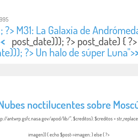
1995
; ?> M31: La Galaxia de Andrómeda
>
<
post_date))); ?>
post_date) { 
te))); ?> Un halo de súper Luna">
Nubes noctilucentes sobre Mosc
http://antwrp.gsfc.nasa.gov/apod/lib/", $creditos); $creditos = str_replace (
imagen)) { echo $post->imagen; } else { ?>