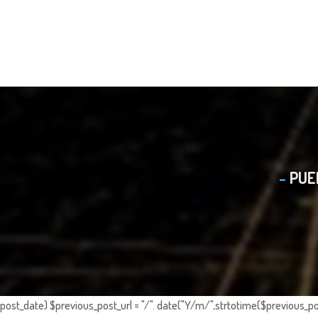
PUE
post_date) $previous_post_url = "/". date("Y/m/",strtotime($previous_po