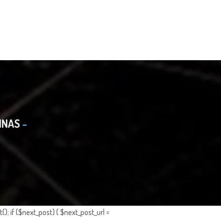
INAS
; if ($next_post) { $next_post_url =