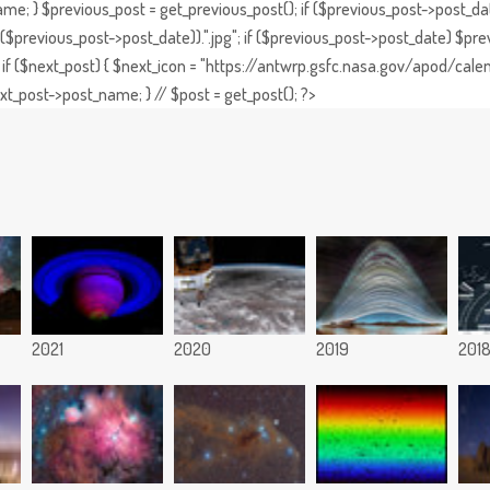
e; } $previous_post = get_previous_post(); if ($previous_post->post_da
previous_post->post_date)).".jpg"; if ($previous_post->post_date) $prev
if ($next_post) { $next_icon = "https://antwrp.gsfc.nasa.gov/apod/calen
t_post->post_name; } // $post = get_post(); ?>
2021
2020
2019
201