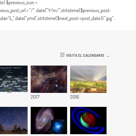
te) $previous_icon =
ious_post_url = "/". date("Y/m/",strtotime($previous_post-
dar/S_".date("ymd",strtotime($next_post->post_date)).".jpg";
VISITA EL CALENDARIO
8
2017
2016