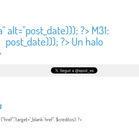
" alt="
post_date))); ?> M31:
?>
post_date))); ?> Un halo
>
ú
"href","target='_blank' href", $creditos); ?>