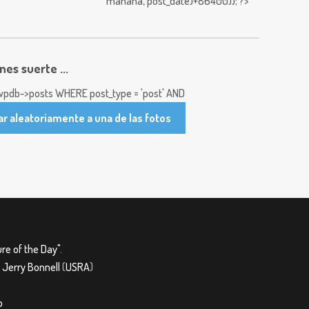
mañana,
post_date)+86400)); ?>
enes suerte ...
pdb->posts WHERE post_type = 'post' AND
ar aleatoriamente a una de las fotos
re of the Day"
.
&
Jerry Bonnell
(
USRA
)
o