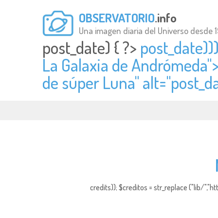
OBSERVATORIO
.info
Una imagen diaria del Universo desde 
post_date) { ?>
post_date)))
La Galaxia de Andrómeda"
de súper Luna" alt="
post_da
credits)); $creditos = str_replace ("lib/","