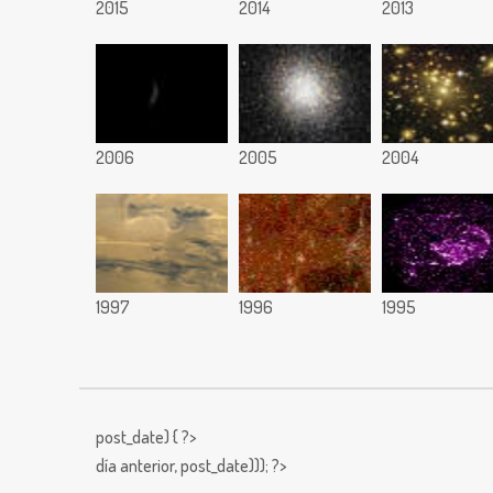
2015
2014
2013
2006
2005
2004
1997
1996
1995
post_date) { ?>
día anterior,
post_date))); ?>