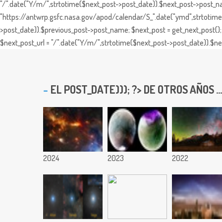
"/".date("Y/m/",strtotime($next_post->post_date)).$next_post->post_nam
"https://antwrp.gsfc.nasa.gov/apod/calendar/S_".date("ymd",strtotime($
>post_date)).$previous_post->post_name; $next_post = get_next_post(); 
$next_post_url = "/".date("Y/m/",strtotime($next_post->post_date)).$nex
EL
POST_DATE))); ?> DE OTROS AÑOS ...
2024
2023
2022