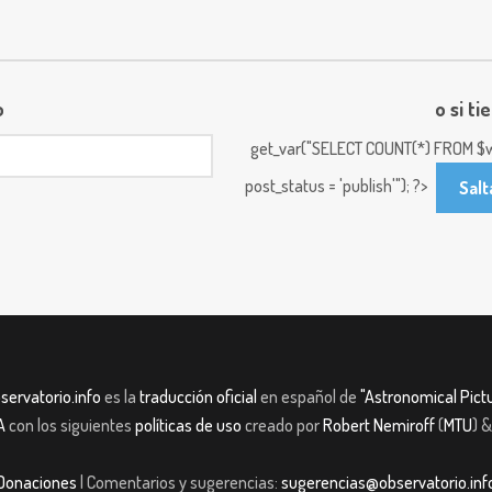
o
o si ti
get_var("SELECT COUNT(*) FROM $w
post_status = 'publish'"); ?>
Salt
servatorio.info
es la
traducción oficial
en español de
"Astronomical Pictu
A
con los siguientes
políticas de uso
creado por
Robert Nemiroff
(
MTU
) 
Donaciones
| Comentarios y sugerencias:
sugerencias@observatorio.inf