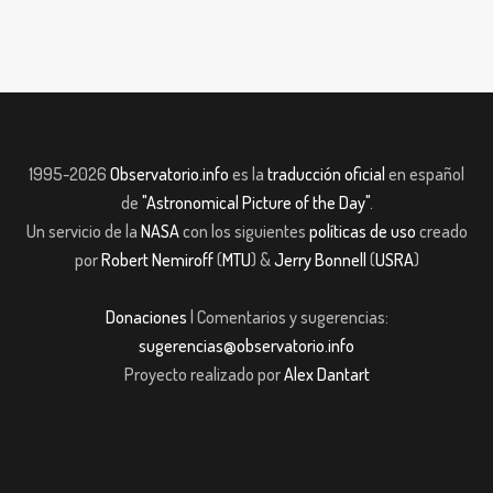
1995-2026
Observatorio.info
es la
traducción oficial
en español
de
"Astronomical Picture of the Day"
.
Un servicio de la
NASA
con los siguientes
políticas de uso
creado
por
Robert Nemiroff
(
MTU
) &
Jerry Bonnell
(
USRA
)
Donaciones
| Comentarios y sugerencias:
sugerencias@observatorio.info
Proyecto realizado por
Alex Dantart
et giriş
casibom giriş
Jojobet
casibom giriş
Jojobet
casibom