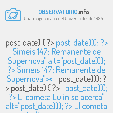
OBSERVATORIO
.info
Una imagen diaria del Universo desde 1995
post_date) { ?>
post_date))); ?>
Simeis 147: Remanente de
Supernova" alt="
post_date)));
?> Simeis 147: Remanente de
Supernova">
<
post_date))); ?
>
post_date) { ?>
post_date)));
?> El cometa Lulin se acerca"
alt="
post_date))); ?> El cometa