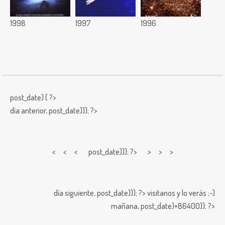
1998
1997
1996
post_date) { ?>
día anterior,
post_date))); ?>
< < <
post_date))); ?> > > >
día siguiente,
post_date))); ?>
visitanos y lo verás ;-)
mañana,
post_date)+86400)); ?>