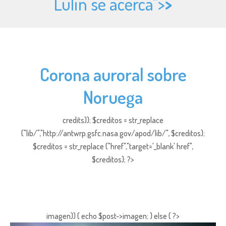
Lulin se acerca">
>
Corona auroral sobre
Noruega
credits)); $creditos = str_replace
("lib/","http://antwrp.gsfc.nasa.gov/apod/lib/", $creditos);
$creditos = str_replace ("href","target='_blank' href",
$creditos); ?>
imagen)) { echo $post->imagen; } else { ?>