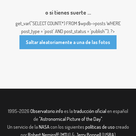
o si tienes suerte ...
get_var("SELECT COUNT(*) FROM $wpdb->posts WHERE
post_type = 'post' AND post_status = 'publish'"); ?>
Saltar aleatoriamente a una de las fotos
1995-2026
Observatorio.info
es la
traducción oficial
en español
de
"Astronomical Picture of the Day"
.
Un servicio de la
NASA
con los siguientes
políticas de uso
creado
por
Robert Nemiroff
(
MTU
) &
Jerry Bonnell
(
USRA
)