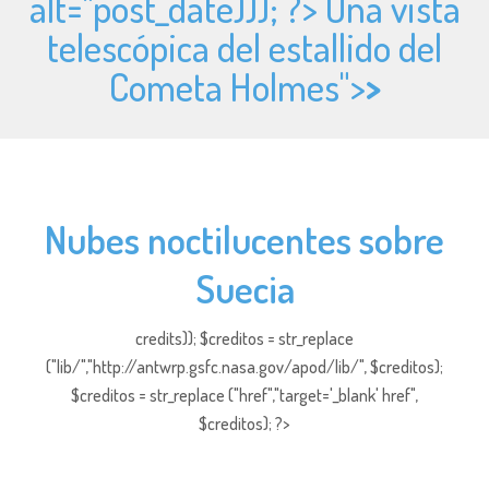
alt="
post_date))); ?> Una vista
telescópica del estallido del
Cometa Holmes">
>
Nubes noctilucentes sobre
Suecia
credits)); $creditos = str_replace
("lib/","http://antwrp.gsfc.nasa.gov/apod/lib/", $creditos);
$creditos = str_replace ("href","target='_blank' href",
$creditos); ?>