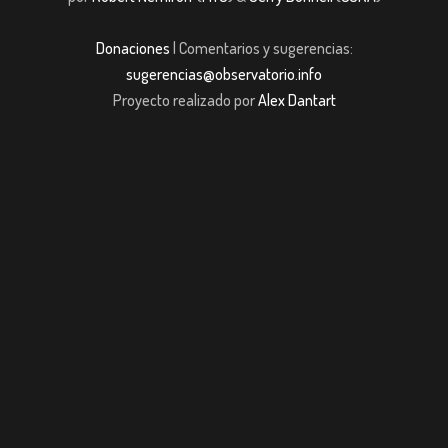
Donaciones
| Comentarios y sugerencias:
sugerencias@observatorio.info
Proyecto realizado por
Alex Dantart
iş
Jojobet
casibom giriş
Jojobet