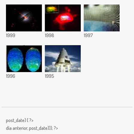
1999
1998
1997
1996
1995
post_date) { ?>
día anterior,
post_date))); ?>