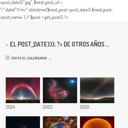
>post_date)).".jpg"; $next_post_url =
"/".date("Y/m/",strtotime($next_post->post_date)).$next_post-
>post_name; } // $post = get_post(); ?>
EL
POST_DATE))); ?> DE OTROS AÑOS ...
VISITA EL CALENDARIO
2024
2023
2022