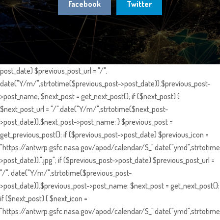
Facebook
Twitter
post_date) $previous_post_url = "/".
date("Y/m/",strtotime($previous_post->post_date)).$previous_post-
>post_name; $next_post = get_next_post(); if ($next_post) {
$next_post_url = "/".date("Y/m/",strtotime($next_post-
>post_date)).$next_post->post_name; } $previous_post =
get_previous_post(); if ($previous_post->post_date) $previous_icon =
"https://antwrp.gsfc.nasa.gov/apod/calendar/S_".date("ymd",strtotime
>post_date)).".jpg"; if ($previous_post->post_date) $previous_post_url =
"/". date("Y/m/",strtotime($previous_post-
>post_date)).$previous_post->post_name; $next_post = get_next_post();
if ($next_post) { $next_icon =
"https://antwrp.gsfc.nasa.gov/apod/calendar/S_".date("ymd",strtotime