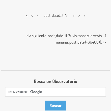
< < <
post_date))); ?> > > >
día siguiente,
post_date))); ?>
visitanos y lo verás ;-)
mañana,
post_date)+86400)); ?>
Busca en Observatorio