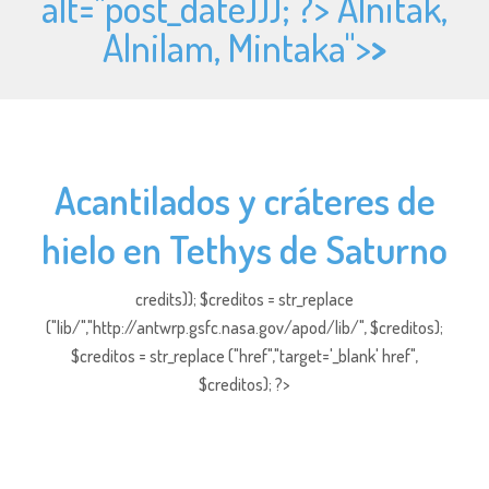
alt="
post_date))); ?> Alnitak,
Alnilam, Mintaka">
>
Acantilados y cráteres de
hielo en Tethys de Saturno
credits)); $creditos = str_replace
("lib/","http://antwrp.gsfc.nasa.gov/apod/lib/", $creditos);
$creditos = str_replace ("href","target='_blank' href",
$creditos); ?>