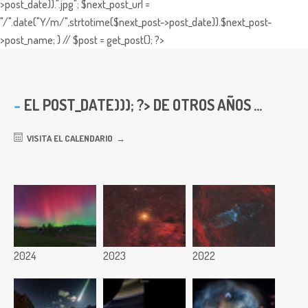
>post_date)).".jpg"; $next_post_url =
"/".date("Y/m/",strtotime($next_post->post_date)).$next_post-
>post_name; } // $post = get_post(); ?>
EL
POST_DATE))); ?> DE OTROS AÑOS ...
VISITA EL CALENDARIO
2024
2023
2022