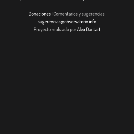
Donaciones
| Comentarios y sugerencias:
sugerencias@observatorio.info
Proyecto realizado por
Alex Dantart
 giriş