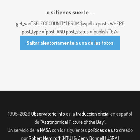
o si tienes suerte ...
get_var("SELECT COUNT(*) FROM $wpdb->posts WHERE
post_type = 'post' AND post_status = 'publish'"); ?>
Saltar aleatoriamente a una de las fotos
1995-2026
Observatorio.info
es la
traducción oficial
en español
de
"Astronomical Picture of the Day"
.
Un servicio de la
NASA
con los siguientes
políticas de uso
creado
por
Robert Nemiroff
(
MTU
) &
Jerry Bonnell
(
USRA
)