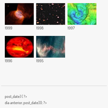
1999
1998
1997
1996
1995
post_date) { ?>
día anterior,
post_date))); ?>