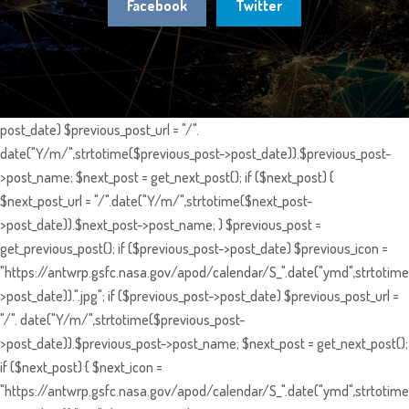
Facebook
Twitter
post_date) $previous_post_url = "/".
date("Y/m/",strtotime($previous_post->post_date)).$previous_post-
>post_name; $next_post = get_next_post(); if ($next_post) {
$next_post_url = "/".date("Y/m/",strtotime($next_post-
>post_date)).$next_post->post_name; } $previous_post =
get_previous_post(); if ($previous_post->post_date) $previous_icon =
"https://antwrp.gsfc.nasa.gov/apod/calendar/S_".date("ymd",strtotime
>post_date)).".jpg"; if ($previous_post->post_date) $previous_post_url =
"/". date("Y/m/",strtotime($previous_post-
>post_date)).$previous_post->post_name; $next_post = get_next_post();
if ($next_post) { $next_icon =
"https://antwrp.gsfc.nasa.gov/apod/calendar/S_".date("ymd",strtotime