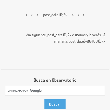
< < <
post_date))); ?> > > >
día siguiente,
post_date))); ?>
visitanos y lo verás ;-)
mañana,
post_date)+86400)); ?>
Busca en Observatorio