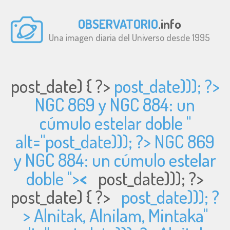
OBSERVATORIO
.info
Una imagen diaria del Universo desde 1995
post_date) { ?>
post_date))); ?>
NGC 869 y NGC 884: un
cúmulo estelar doble "
alt="
post_date))); ?> NGC 869
y NGC 884: un cúmulo estelar
doble ">
<
post_date))); ?>
post_date) { ?>
post_date))); ?
> Alnitak, Alnilam, Mintaka"