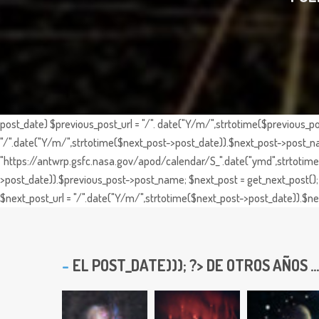
post_date) $previous_post_url = "/". date("Y/m/",strtotime($previous_po
"/".date("Y/m/",strtotime($next_post->post_date)).$next_post->post_nam
"https://antwrp.gsfc.nasa.gov/apod/calendar/S_".date("ymd",strtotime($
>post_date)).$previous_post->post_name; $next_post = get_next_post(); 
$next_post_url = "/".date("Y/m/",strtotime($next_post->post_date)).$nex
EL
POST_DATE))); ?> DE OTROS AÑOS ...