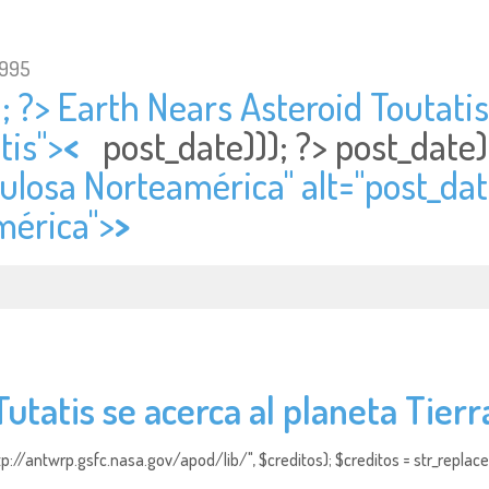
1995
; ?> Earth Nears Asteroid Toutatis"
tis">
<
post_date))); ?>
post_date
ulosa Norteamérica" alt="
post_dat
mérica">
>
Tutatis se acerca al planeta Tierr
http://antwrp.gsfc.nasa.gov/apod/lib/", $creditos); $creditos = str_replace (