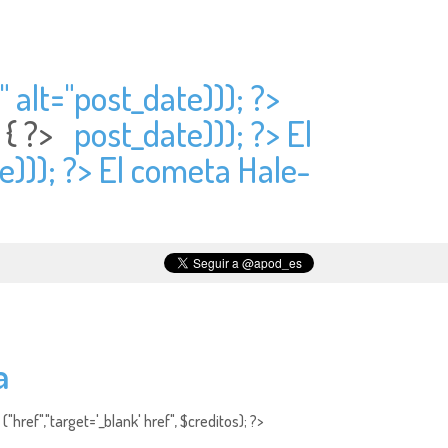
 alt="
post_date))); ?>
) { ?>
post_date))); ?> El
e))); ?> El cometa Hale-
a
"href","target='_blank' href", $creditos); ?>