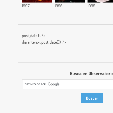
1997
1996
1995
post_date) { ?>
día anterior,
post_date))); ?>
Busca en Observatori