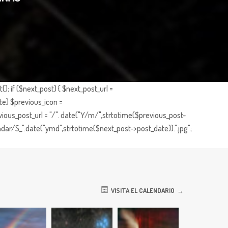
; if ($next_post) { $next_post_url =
te) $previous_icon =
ious_post_url = "/". date("Y/m/",strtotime($previous_post-
dar/S_".date("ymd",strtotime($next_post->post_date)).".jpg";
VISITA EL CALENDARIO