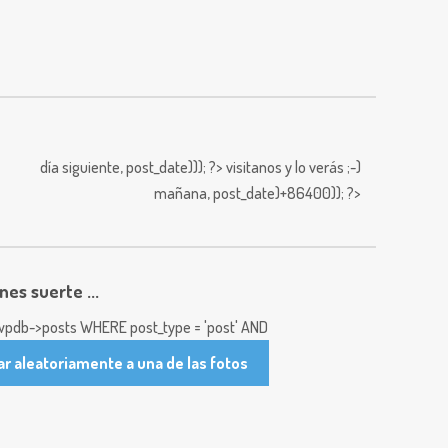
día siguiente,
post_date))); ?>
visitanos y lo verás ;-)
mañana,
post_date)+86400)); ?>
enes suerte ...
pdb->posts WHERE post_type = 'post' AND
ar aleatoriamente a una de las fotos