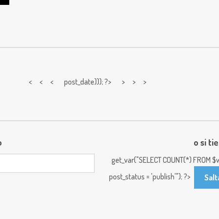
< < <
post_date))); ?> > > >
o
o si ti
get_var("SELECT COUNT(*) FROM $w
post_status = 'publish'"); ?>
Salt