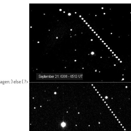
gen; } else { ?>