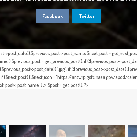
Facebook
Twitter
st->post_date)).$previous_post->post_name; $next_post = get_next_post()
e; } $previous_post = get_previous_post(); if ($previous_post->post_da
previous_post->post_date)).".jpg"; if ($previous_post->post_date) $prev
if ($next_post) { $next_icon = "https://antwrp.gsfc.nasa.gov/apod/calen
t_post->post_name; } // $post = get_post(); ?>