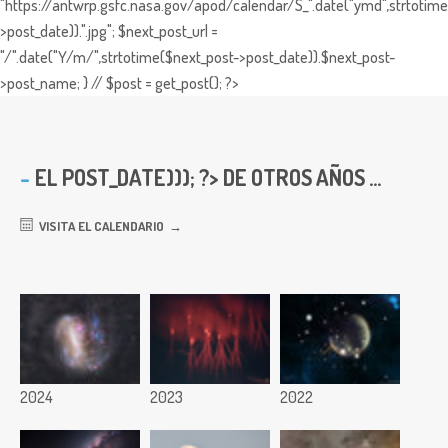
"https://antwrp.gsfc.nasa.gov/apod/calendar/S_".date("ymd",strtotime
>post_date)).".jpg"; $next_post_url =
"/".date("Y/m/",strtotime($next_post->post_date)).$next_post-
>post_name; } // $post = get_post(); ?>
EL
POST_DATE))); ?> DE OTROS AÑOS ...
VISITA EL CALENDARIO
2024
2023
2022