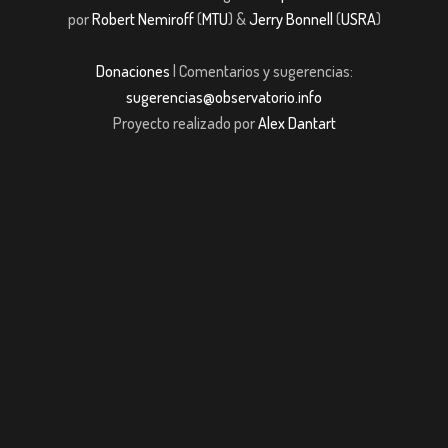
por
Robert Nemiroff
(
MTU
) &
Jerry Bonnell
(
USRA
)
Donaciones
| Comentarios y sugerencias:
sugerencias@observatorio.info
Proyecto realizado por
Alex Dantart
casibom giriş
casibom giriş
casibom
Grandpashabet