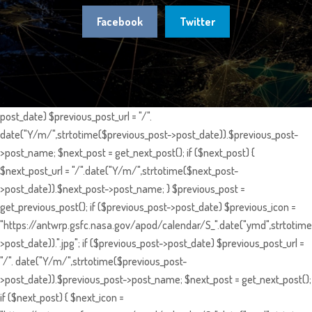
Facebook
Twitter
post_date) $previous_post_url = "/".
date("Y/m/",strtotime($previous_post->post_date)).$previous_post-
>post_name; $next_post = get_next_post(); if ($next_post) {
$next_post_url = "/".date("Y/m/",strtotime($next_post-
>post_date)).$next_post->post_name; } $previous_post =
get_previous_post(); if ($previous_post->post_date) $previous_icon =
"https://antwrp.gsfc.nasa.gov/apod/calendar/S_".date("ymd",strtotime
>post_date)).".jpg"; if ($previous_post->post_date) $previous_post_url =
"/". date("Y/m/",strtotime($previous_post-
>post_date)).$previous_post->post_name; $next_post = get_next_post();
if ($next_post) { $next_icon =