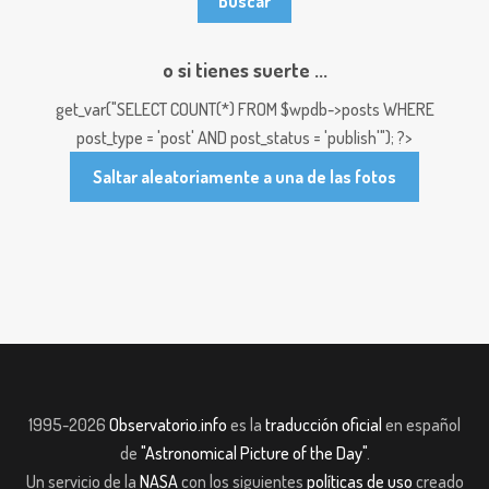
o si tienes suerte ...
get_var("SELECT COUNT(*) FROM $wpdb->posts WHERE
post_type = 'post' AND post_status = 'publish'"); ?>
Saltar aleatoriamente a una de las fotos
1995-2026
Observatorio.info
es la
traducción oficial
en español
de
"Astronomical Picture of the Day"
.
Un servicio de la
NASA
con los siguientes
políticas de uso
creado