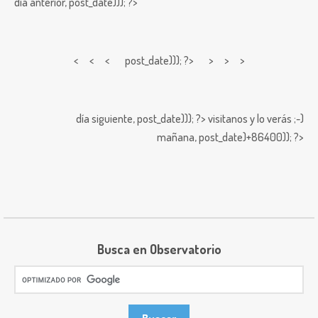
día anterior,
post_date))); ?>
< < <
post_date))); ?> > > >
día siguiente,
post_date))); ?>
visitanos y lo verás ;-)
mañana,
post_date)+86400)); ?>
Busca en Observatorio