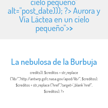
cielo pequeño"
alt="
post_date))); ?> Aurora y
Vía Láctea en un cielo
pequeño">
>
La nebulosa de la Burbuja
credits)); $creditos = str_replace
("lib/","http://antwrp.gsfc.nasa.gov/apod/lib/", $creditos);
$creditos = str_replace ("href","target='_blank' href",
$creditos); ?>