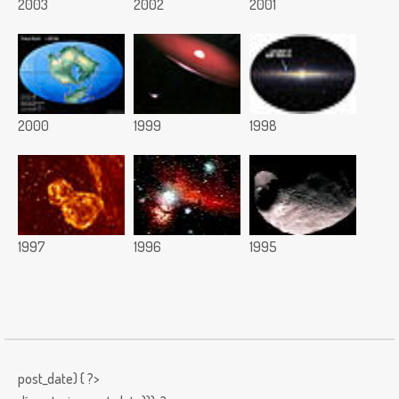
2003
2002
2001
2000
1999
1998
1997
1996
1995
post_date) { ?>