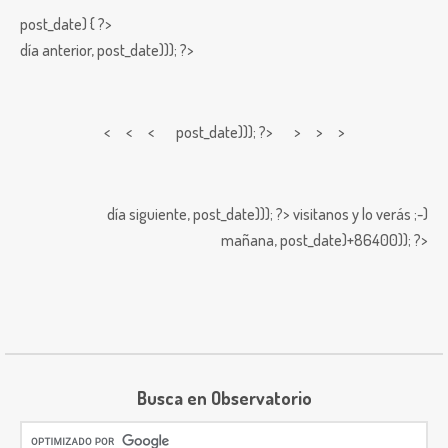
post_date) { ?>
día anterior,
post_date))); ?>
< < <
post_date))); ?> > > >
día siguiente,
post_date))); ?>
visitanos y lo verás ;-)
mañana,
post_date)+86400)); ?>
Busca en Observatorio