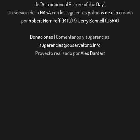
de
"Astronomical Picture of the Day"
.
Un servicio de la
NASA
con los siguientes
políticas de uso
creado
por
Robert Nemiroff
(
MTU
) &
Jerry Bonnell
(
USRA
)
Donaciones
| Comentarios y sugerencias:
sugerencias@observatorio.info
Proyecto realizado por
Alex Dantart
et giriş
casibom giriş
casibom giriş
casibom
Grandpashabet