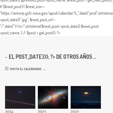
>post_date)).$previous_post->post_name; $next_post = get_next_post();
if ($next_post) { $next_icon =
"https://antwrp.gsfc.nasa.gov/apod/calendar/S_".date("ymd",strtotime
>post_date)).".jpg"; $next_post_url =
"/".date("Y/m/",strtotime($next_post->post_date)).$next_post-
>post_name; } // $post = get_post(); ?>
EL
POST_DATE))); ?> DE OTROS AÑOS ...
VISITA EL CALENDARIO
2024
2023
2022