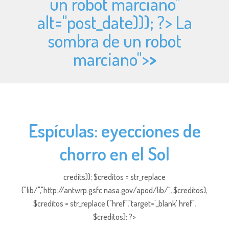
un robot marciano"
alt="
post_date))); ?> La
sombra de un robot
marciano">
>
Espículas: eyecciones de
chorro en el Sol
credits)); $creditos = str_replace
("lib/","http://antwrp.gsfc.nasa.gov/apod/lib/", $creditos);
$creditos = str_replace ("href","target='_blank' href",
$creditos); ?>