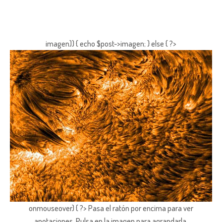
imagen)) { echo $post->imagen; } else { ?>
onmouseover) { ?> Pasa el ratón por encima para ver
anotaciones.
Pulsa en la imagen para agrandarla.