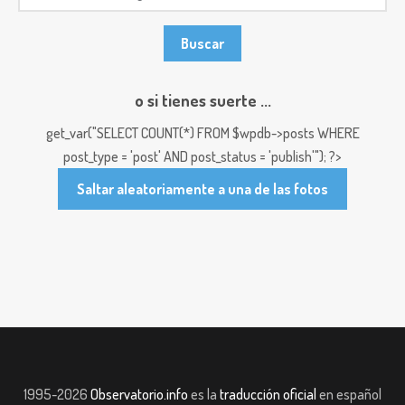
o si tienes suerte ...
get_var("SELECT COUNT(*) FROM $wpdb->posts WHERE
post_type = 'post' AND post_status = 'publish'"); ?>
Saltar aleatoriamente a una de las fotos
1995-2026
Observatorio.info
es la
traducción oficial
en español