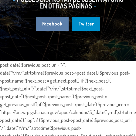
EN OTRAS PÁGINAS
Facebook
Twitter
post_date) $previous_post_url = "/".
date("Y/m/",strtotime($previous_post->post_date)).$previous_post-
>post_name; $next_post = get_next_post(); if ($next_post) {
$next_post_url = "/".date("Y/m/",strtotime($next_post-
>post_date)).$next_post->post_name; } $previous_post =
get_previous_post(); if ($previous_post->post_date) $previous_icon =
"https://antwrp.gsfc.nasa.gov/apod/calendar/S_".date("ymd",strtotime
>post_date)).".jpg"; if ($previous_post->post_date) $previous_post_url =
"/". date("Y/m/",strtotime($previous_post-