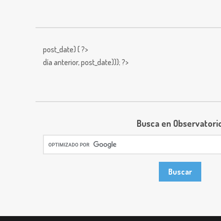
post_date) { ?>
día anterior,
post_date))); ?>
Busca en Observatori