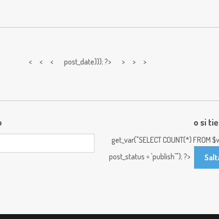
< < <
post_date))); ?> > > >
o
o si ti
get_var("SELECT COUNT(*) FROM $w
post_status = 'publish'"); ?>
Salt