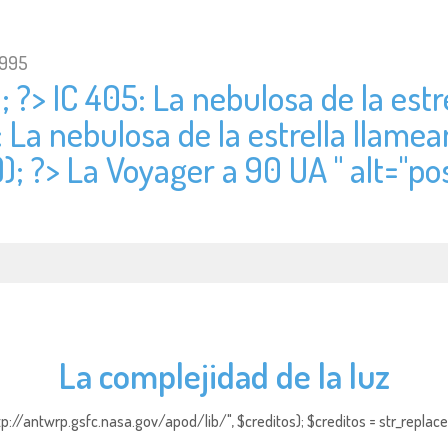
1995
; ?> IC 405: La nebulosa de la estr
: La nebulosa de la estrella llamea
); ?> La Voyager a 90 UA " alt="
pos
La complejidad de la luz
http://antwrp.gsfc.nasa.gov/apod/lib/", $creditos); $creditos = str_replace (