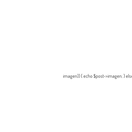
imagen)) { echo $post->imagen; } els