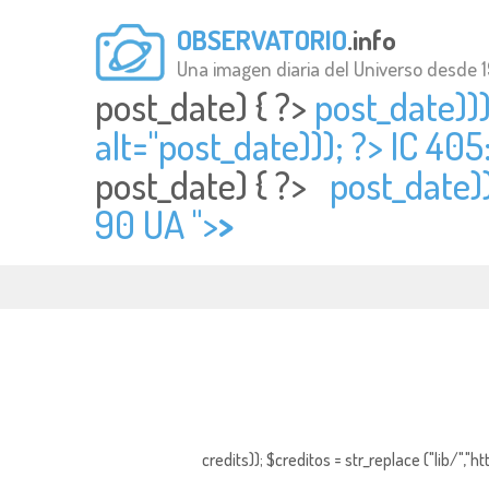
OBSERVATORIO
.info
Una imagen diaria del Universo desde 
post_date) { ?>
post_date)))
alt="
post_date))); ?> IC 405
post_date) { ?>
post_date))
90 UA ">
>
credits)); $creditos = str_replace ("lib/","