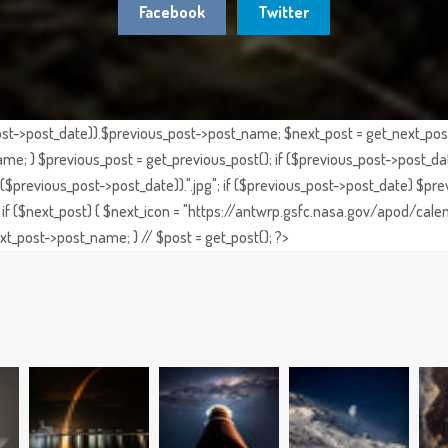
Facebook
Twitter
st->post_date)).$previous_post->post_name; $next_post = get_next_post()
e; } $previous_post = get_previous_post(); if ($previous_post->post_da
previous_post->post_date)).".jpg"; if ($previous_post->post_date) $prev
if ($next_post) { $next_icon = "https://antwrp.gsfc.nasa.gov/apod/calen
t_post->post_name; } // $post = get_post(); ?>