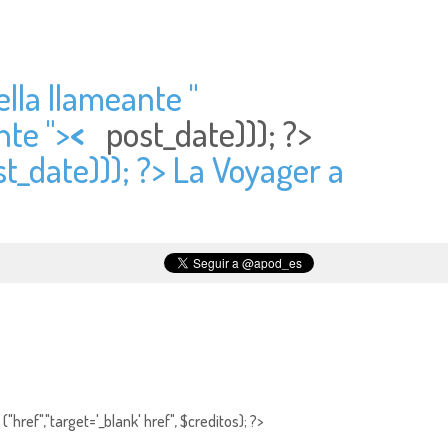
ella llameante "
nte ">
<
post_date))); ?>
t_date))); ?> La Voyager a
"href","target='_blank' href", $creditos); ?>