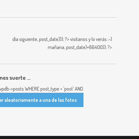
día siguiente,
post_date))); ?>
visitanos y lo verás ;-)
mañana,
post_date)+86400)); ?>
enes suerte ...
pdb->posts WHERE post_type = 'post' AND
ar aleatoriamente a una de las fotos