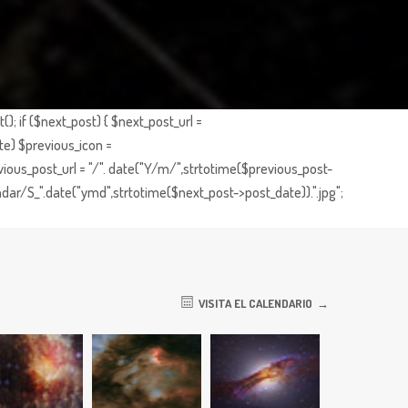
; if ($next_post) { $next_post_url =
te) $previous_icon =
ious_post_url = "/". date("Y/m/",strtotime($previous_post-
dar/S_".date("ymd",strtotime($next_post->post_date)).".jpg";
VISITA EL CALENDARIO