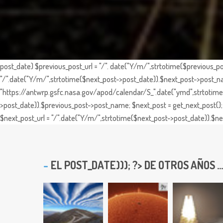
post_date) $previous_post_url = "/". date("Y/m/",strtotime($previous_po
"/".date("Y/m/",strtotime($next_post->post_date)).$next_post->post_nam
"https://antwrp.gsfc.nasa.gov/apod/calendar/S_".date("ymd",strtotime($
>post_date)).$previous_post->post_name; $next_post = get_next_post(); 
$next_post_url = "/".date("Y/m/",strtotime($next_post->post_date)).$nex
EL
POST_DATE))); ?> DE OTROS AÑOS ...