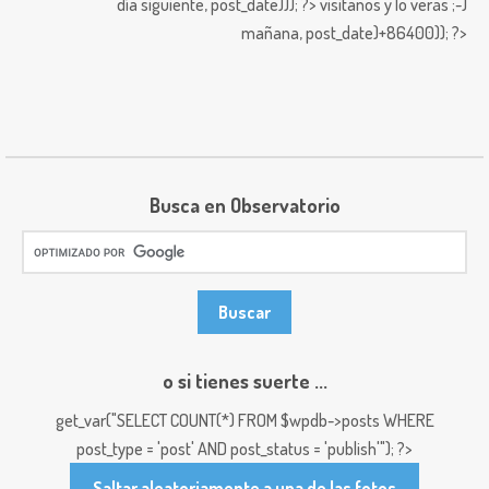
día siguiente,
post_date))); ?>
visitanos y lo verás ;-)
mañana,
post_date)+86400)); ?>
Busca en Observatorio
o si tienes suerte ...
get_var("SELECT COUNT(*) FROM $wpdb->posts WHERE
post_type = 'post' AND post_status = 'publish'"); ?>
Saltar aleatoriamente a una de las fotos