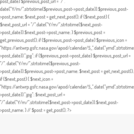
post_date) $previous_post_url = "/".
date("Y/m/",strtotime($previous_post->post_date)).$previous_post-
>post_name; $next_post = get_next_post(); if ($next_post) {
$next_post_url = "/".date("Y/m/",strtotime($next_post-
>post_date)).$next_post->post_name; } $previous_post =
get_previous_post(); if ($previous_post->post_date) $previous_icon =
"https://antwrp.gsfc.nasa.gov/apod/calendar/S_".date("ymd",strtotime
>post_date)).".jpg"; if ($previous_post->post_date) $previous_post_url =
"/". date("Y/m/",strtotime($previous_post-
>post_date)).$previous_post->post_name; $next_post = get_next_post();
if ($next_post) { $next_icon =
"https://antwrp.gsfc.nasa.gov/apod/calendar/S_".date("ymd",strtotime
>post_date)).".jpg"; $next_post_url =
"/".date("Y/m/",strtotime($next_post->post_date)).$next_post-
>post_name; } // $post = get_post(); ?>