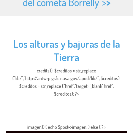
del cometa Borrelly">
>
Los alturas y bajuras de la
Tierra
credits)); $creditos = str_replace
("lib/","http://antwrp.gsfc.nasa.gov/apod/lib/", $creditos);
$creditos = str_replace ("href","target='_blank' href",
$creditos); ?>
imagen)) { echo $post->imagen; } else { ?>