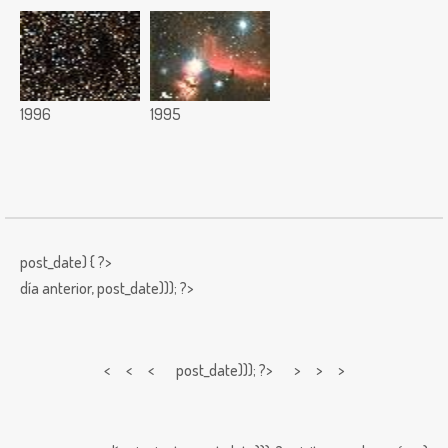
1996
1995
post_date) { ?>
día anterior,
post_date))); ?>
< < <
post_date))); ?> > > >