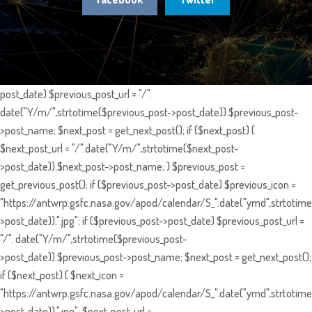
post_date) $previous_post_url = "/".
date("Y/m/",strtotime($previous_post->post_date)).$previous_post-
>post_name; $next_post = get_next_post(); if ($next_post) {
$next_post_url = "/".date("Y/m/",strtotime($next_post-
>post_date)).$next_post->post_name; } $previous_post =
get_previous_post(); if ($previous_post->post_date) $previous_icon =
"https://antwrp.gsfc.nasa.gov/apod/calendar/S_".date("ymd",strtotime
>post_date)).".jpg"; if ($previous_post->post_date) $previous_post_url =
"/". date("Y/m/",strtotime($previous_post-
>post_date)).$previous_post->post_name; $next_post = get_next_post();
if ($next_post) { $next_icon =
"https://antwrp.gsfc.nasa.gov/apod/calendar/S_".date("ymd",strtotime
>post_date)).".jpg"; $next_post_url =