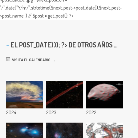
"/".date("Y/m/",strtotime($next_post->post_date)).$next_post-
>post_name; } // $post = get_post(); ?>
EL
POST_DATE))); ?> DE OTROS AÑOS ...
VISITA EL CALENDARIO
2024
2023
2022