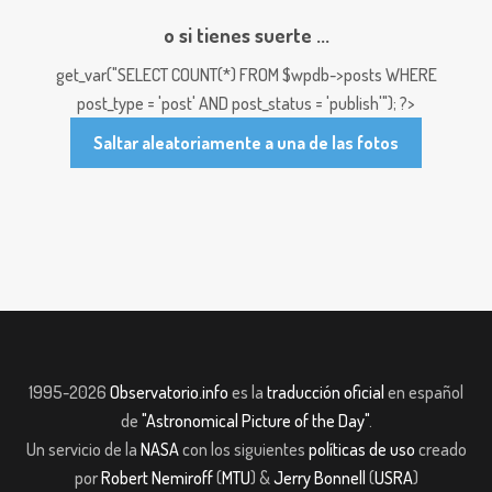
o si tienes suerte ...
get_var("SELECT COUNT(*) FROM $wpdb->posts WHERE
post_type = 'post' AND post_status = 'publish'"); ?>
Saltar aleatoriamente a una de las fotos
1995-2026
Observatorio.info
es la
traducción oficial
en español
de
"Astronomical Picture of the Day"
.
Un servicio de la
NASA
con los siguientes
políticas de uso
creado
por
Robert Nemiroff
(
MTU
) &
Jerry Bonnell
(
USRA
)