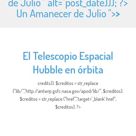
de Julio " alt="
post_date))); ?>
Un Amanecer de Julio ">
>
El Telescopio Espacial
Hubble en órbita
credits)); $creditos = str_replace
("lib/","http://antwrp.gsfc.nasa.gov/apod/lib/", $creditos);
$creditos = str_replace ("href","target='_blank' href",
$creditos); ?>