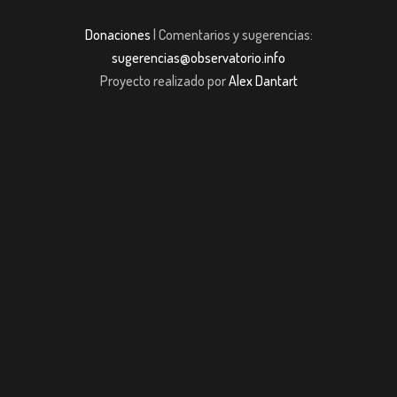
Donaciones
| Comentarios y sugerencias:
sugerencias@observatorio.info
Proyecto realizado por
Alex Dantart
riş
jojobet giriş
casibom giriş
casibom giriş
Jojobet
casibom
Grandpashabe