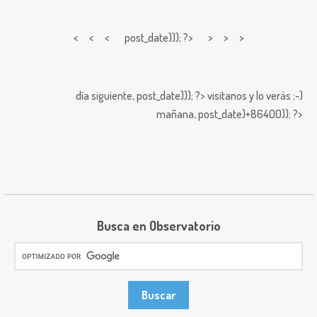
< < <
post_date))); ?> > > >
día siguiente,
post_date))); ?>
visitanos y lo verás ;-)
mañana,
post_date)+86400)); ?>
Busca en Observatorio