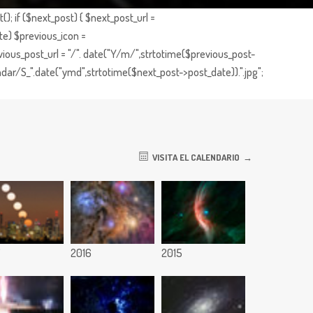
; if ($next_post) { $next_post_url =
te) $previous_icon =
ious_post_url = "/". date("Y/m/",strtotime($previous_post-
dar/S_".date("ymd",strtotime($next_post->post_date)).".jpg";
VISITA EL CALENDARIO
7
2016
2015