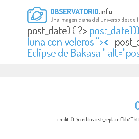
OBSERVATORIO
.info
Una imagen diaria del Universo desde 
post_date) { ?>
post_date)))
luna con veleros ">
<
post_
Eclipse de Bakasa " alt="
pos
credits)); $creditos = str_replace ("lib/","