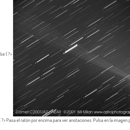
lse { ?>
?> Pasa el ratón por encima para ver anotaciones.
Pulsa en la imagen 