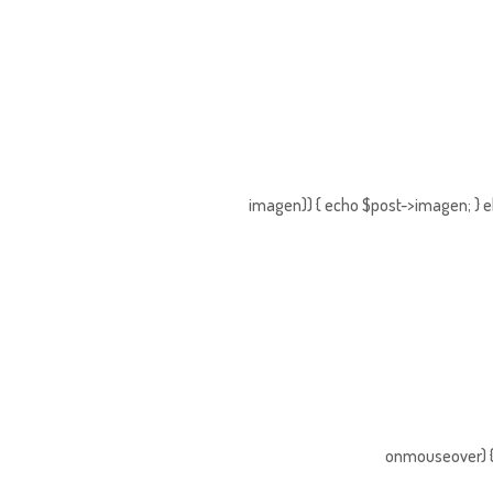
imagen)) { echo $post->imagen; } e
onmouseover) { 