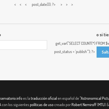
< < <
post_date))); ?> > > >
o
o si ti
get_var("SELECT COUNT(*) FROM $w
post_status = 'publish'"); ?>
Salt
servatorio.info
es la
traducción oficial
en español de
"Astronomical Pictu
A
con los siguientes
políticas de uso
creado por
Robert Nemiroff
(
MTU
) 