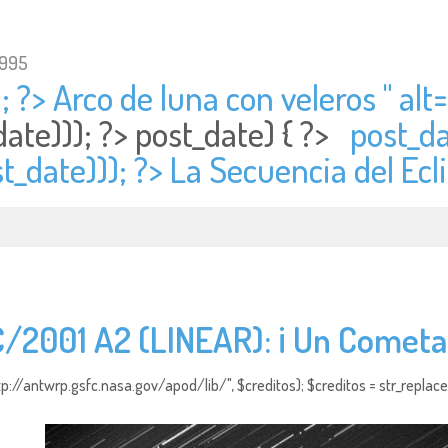
1995
; ?> Arco de luna con veleros " alt=
date))); ?>
post_date) { ?>
post_da
t_date))); ?> La Secuencia del Ecl
C/2001 A2 (LINEAR): ¡ Un Cometa 
http://antwrp.gsfc.nasa.gov/apod/lib/", $creditos); $creditos = str_replace (