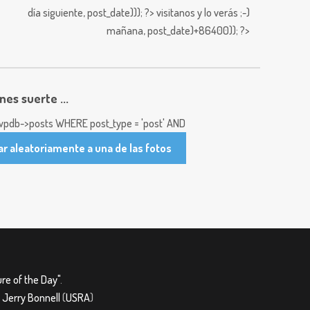
día siguiente,
post_date))); ?>
visitanos y lo verás ;-)
mañana,
post_date)+86400)); ?>
enes suerte ...
pdb->posts WHERE post_type = 'post' AND
ar aleatoriamente a una de las fotos
re of the Day"
.
&
Jerry Bonnell
(
USRA
)