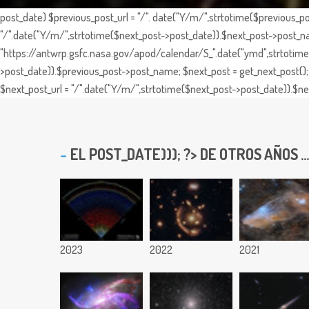
post_date) $previous_post_url = "/". date("Y/m/",strtotime($previous_po
"/".date("Y/m/",strtotime($next_post->post_date)).$next_post->post_nam
"https://antwrp.gsfc.nasa.gov/apod/calendar/S_".date("ymd",strtotime($
>post_date)).$previous_post->post_name; $next_post = get_next_post(); 
$next_post_url = "/".date("Y/m/",strtotime($next_post->post_date)).$nex
EL
POST_DATE))); ?> DE OTROS AÑOS ...
2023
2022
2021