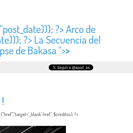
"
post_date))); ?> Arco de
te))); ?> La Secuencia del
ipse de Bakasa ">
>
!
"href","target='_blank' href", $creditos); ?>