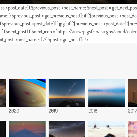
st->post_date)).$previous_post->post_name; $next_post = get_next_post()
e; } $previous_post = get_previous_post(); if ($previous_post->post_da
previous_post->post_date)).".jpg"; if ($previous_post->post_date) $prev
if ($next_post) { $next_icon = "https://antwrp.gsfc.nasa.gov/apod/calen
t_post->post_name; } // $post = get_post(); ?>
2020
2019
2018
201