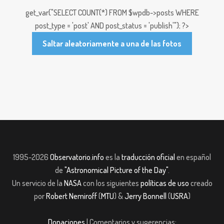
get_var("SELECT COUNT(*) FROM $wpdb->posts WHERE
post_type = 'post' AND post_status = 'publish'"); ?>
Saltar aleatoriamente a una de las fotos
1995-2026
Observatorio.info
es la
traducción oficial
en español
de
"Astronomical Picture of the Day"
.
Un servicio de la
NASA
con los siguientes
políticas de uso
creado
por
Robert Nemiroff
(
MTU
) &
Jerry Bonnell
(
USRA
)
Donaciones
| Comentarios y sugerencias: