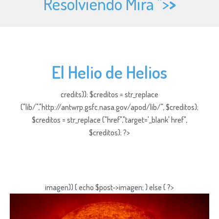
Resolviendo Mira ">
>
El Helio de Helios
credits)); $creditos = str_replace
("lib/","http://antwrp.gsfc.nasa.gov/apod/lib/", $creditos);
$creditos = str_replace ("href","target='_blank' href",
$creditos); ?>
imagen)) { echo $post->imagen; } else { ?>