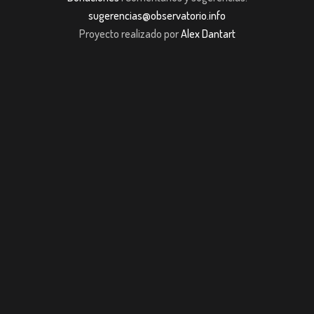
sugerencias@observatorio.info
Proyecto realizado por
Alex Dantart
m giriş
casibom giriş
Jojobet
casibom giriş