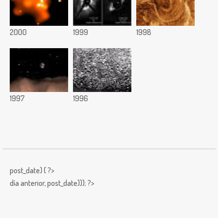
2000
1999
1998
1997
1996
post_date) { ?>
día anterior,
post_date))); ?>