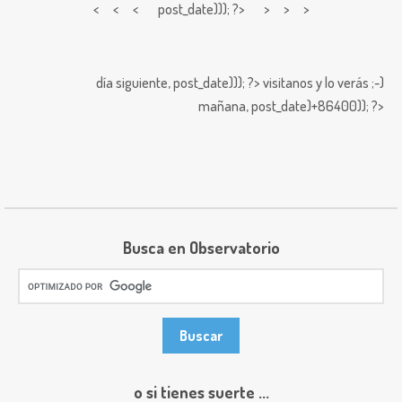
< < <
post_date))); ?> > > >
día siguiente,
post_date))); ?>
visitanos y lo verás ;-)
mañana,
post_date)+86400)); ?>
Busca en Observatorio
o si tienes suerte ...