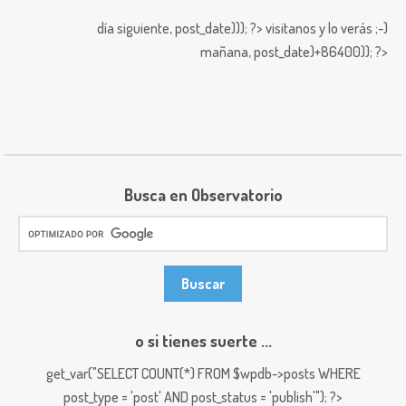
día siguiente,
post_date))); ?>
visitanos y lo verás ;-)
mañana,
post_date)+86400)); ?>
Busca en Observatorio
o si tienes suerte ...
get_var("SELECT COUNT(*) FROM $wpdb->posts WHERE
post_type = 'post' AND post_status = 'publish'"); ?>