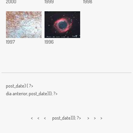
2000
1999
1998
1997
1996
post_date) { ?>
día anterior,
post_date))); ?>
< < <
post_date))); ?> > > >