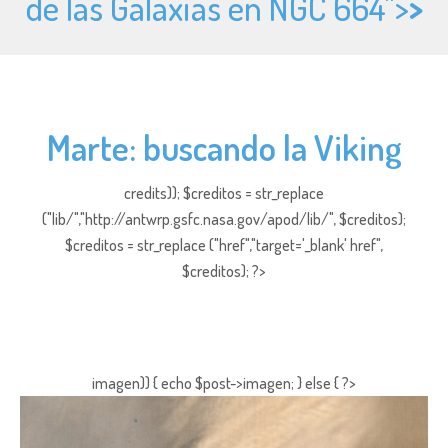
de las Galaxias en NGC 664">
>
Marte: buscando la Viking
credits)); $creditos = str_replace
("lib/","http://antwrp.gsfc.nasa.gov/apod/lib/", $creditos);
$creditos = str_replace ("href","target='_blank' href",
$creditos); ?>
imagen)) { echo $post->imagen; } else { ?>