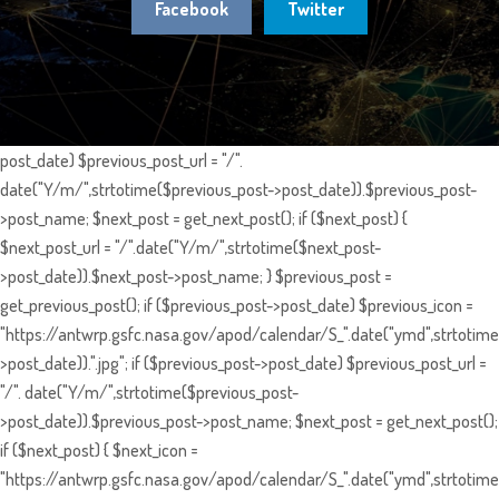
Facebook
Twitter
post_date) $previous_post_url = "/".
date("Y/m/",strtotime($previous_post->post_date)).$previous_post-
>post_name; $next_post = get_next_post(); if ($next_post) {
$next_post_url = "/".date("Y/m/",strtotime($next_post-
>post_date)).$next_post->post_name; } $previous_post =
get_previous_post(); if ($previous_post->post_date) $previous_icon =
"https://antwrp.gsfc.nasa.gov/apod/calendar/S_".date("ymd",strtotime
>post_date)).".jpg"; if ($previous_post->post_date) $previous_post_url =
"/". date("Y/m/",strtotime($previous_post-
>post_date)).$previous_post->post_name; $next_post = get_next_post();
if ($next_post) { $next_icon =
"https://antwrp.gsfc.nasa.gov/apod/calendar/S_".date("ymd",strtotime