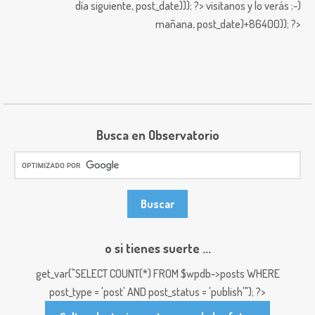
día siguiente,
post_date))); ?>
visitanos y lo verás ;-)
mañana,
post_date)+86400)); ?>
Busca en Observatorio
o si tienes suerte ...
get_var("SELECT COUNT(*) FROM $wpdb->posts WHERE
post_type = 'post' AND post_status = 'publish'"); ?>