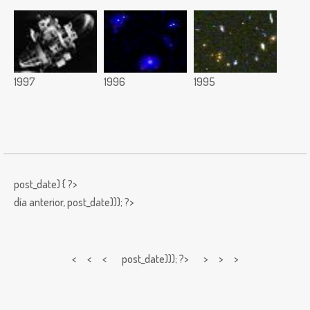
1997
1996
1995
post_date) { ?>
día anterior,
post_date))); ?>
< < <
post_date))); ?> > > >