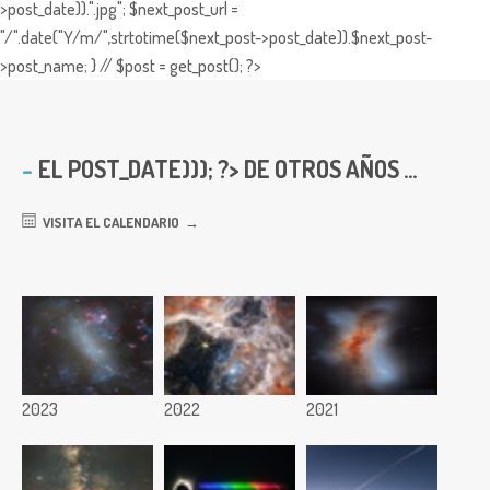
>post_date)).".jpg"; $next_post_url =
"/".date("Y/m/",strtotime($next_post->post_date)).$next_post-
>post_name; } // $post = get_post(); ?>
EL
POST_DATE))); ?> DE OTROS AÑOS ...
VISITA EL CALENDARIO
2023
2022
2021