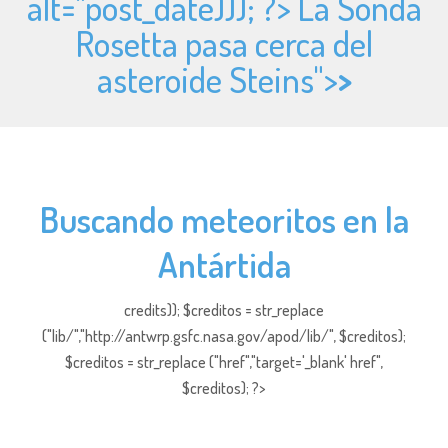
alt="
post_date))); ?> La Sonda
Rosetta pasa cerca del
asteroide Steins">
>
Buscando meteoritos en la
Antártida
credits)); $creditos = str_replace
("lib/","http://antwrp.gsfc.nasa.gov/apod/lib/", $creditos);
$creditos = str_replace ("href","target='_blank' href",
$creditos); ?>