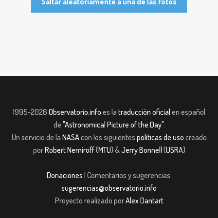
Saltar aleatoriamente a una de las fotos
1995-2026
Observatorio.info
es la
traducción oficial
en español
de
"Astronomical Picture of the Day"
.
Un servicio de la
NASA
con los siguientes
políticas de uso
creado
por
Robert Nemiroff
(
MTU
) &
Jerry Bonnell
(
USRA
)
Donaciones
| Comentarios y sugerencias:
sugerencias@observatorio.info
Proyecto realizado por
Alex Dantart