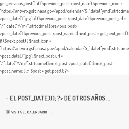
get_previous_post(); if ($previous_post->post_date) $previous_icon =
"https://antwrp.gsfc.nasa.gov/apod/calendar/S_".date("ymd",strtotime
>post_date)).".jpg"; if ($previous_post->post_date) $previous_post_url =
"/". date("Y/m/",strtotime($previous_post-
>post_date)).$previous_post->post_name; $next_post = get_next_post();
if ($next_post) { $next_icon =
"https://antwrp.gsfc.nasa.gov/apod/calendar/S_".date("ymd",strtotime
>post_date)).".jpg"; $next_post_url =
"/".date("Y/m/",strtotime($next_post->post_date)).$next_post-
>post_name; } // $post = get_post(); ?>
EL
POST_DATE))); ?> DE OTROS AÑOS ...
VISITA EL CALENDARIO