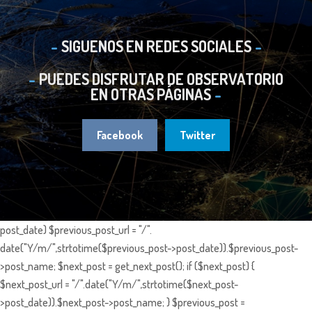
SIGUENOS EN REDES SOCIALES
PUEDES DISFRUTAR DE OBSERVATORIO
EN OTRAS PÁGINAS
Facebook
Twitter
post_date) $previous_post_url = "/".
date("Y/m/",strtotime($previous_post->post_date)).$previous_post-
>post_name; $next_post = get_next_post(); if ($next_post) {
$next_post_url = "/".date("Y/m/",strtotime($next_post-
>post_date)).$next_post->post_name; } $previous_post =