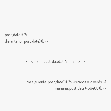
post_date) { ?>
día anterior,
post_date))); ?>
< < <
post_date))); ?> > > >
día siguiente,
post_date))); ?>
visitanos y lo verás ;-)
mañana,
post_date)+86400)); ?>