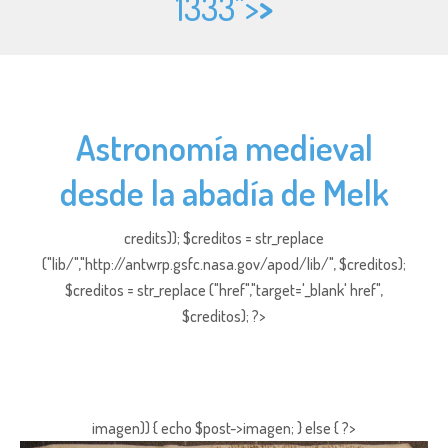
1333">
>
Astronomía medieval
desde la abadía de Melk
credits)); $creditos = str_replace
("lib/","http://antwrp.gsfc.nasa.gov/apod/lib/", $creditos);
$creditos = str_replace ("href","target='_blank' href",
$creditos); ?>
imagen)) { echo $post->imagen; } else { ?>