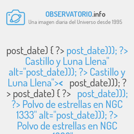
OBSERVATORIO
.info
Una imagen diaria del Universo desde 1995
post_date) { ?>
post_date))); ?>
Castillo y Luna Llena"
alt="
post_date))); ?> Castillo y
Luna Llena">
<
post_date))); ?
>
post_date) { ?>
post_date)));
?> Polvo de estrellas en NGC
1333" alt="
post_date))); ?>
Polvo de estrellas en NGC