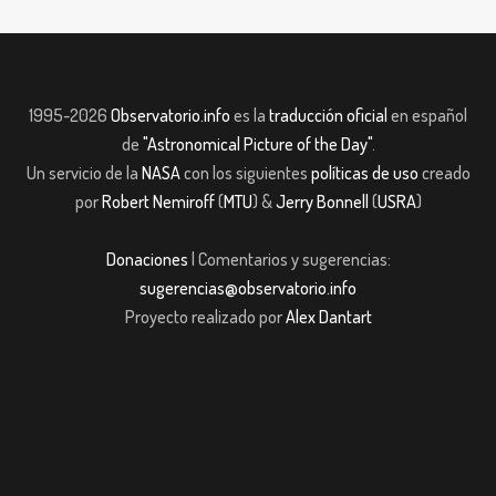
1995-2026
Observatorio.info
es la
traducción oficial
en español
de
"Astronomical Picture of the Day"
.
Un servicio de la
NASA
con los siguientes
políticas de uso
creado
por
Robert Nemiroff
(
MTU
) &
Jerry Bonnell
(
USRA
)
Donaciones
| Comentarios y sugerencias:
sugerencias@observatorio.info
Proyecto realizado por
Alex Dantart
ashabet
Casibom