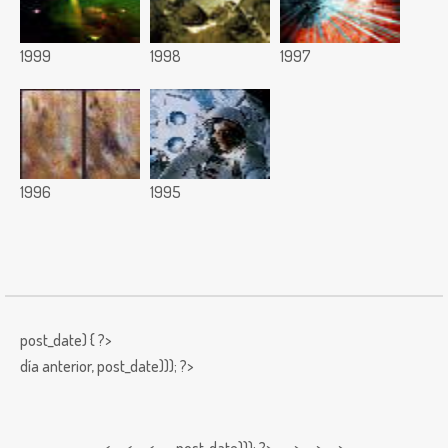
1999
1998
1997
1996
1995
post_date) { ?>
día anterior,
post_date))); ?>
< < <
post_date))); ?> > > >