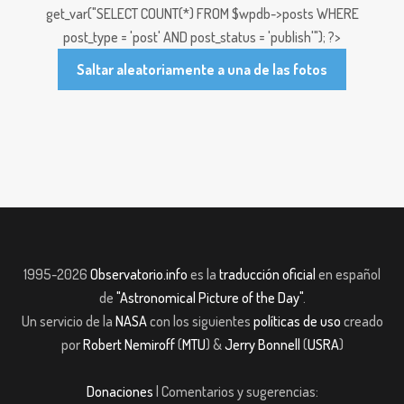
get_var("SELECT COUNT(*) FROM $wpdb->posts WHERE
post_type = 'post' AND post_status = 'publish'"); ?>
Saltar aleatoriamente a una de las fotos
1995-2026
Observatorio.info
es la
traducción oficial
en español
de
"Astronomical Picture of the Day"
.
Un servicio de la
NASA
con los siguientes
políticas de uso
creado
por
Robert Nemiroff
(
MTU
) &
Jerry Bonnell
(
USRA
)
Donaciones
| Comentarios y sugerencias: