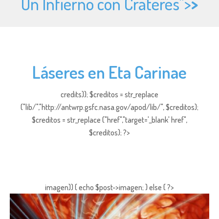
Un Infierno con Cráteres">
>
Láseres en Eta Carinae
credits)); $creditos = str_replace
("lib/","http://antwrp.gsfc.nasa.gov/apod/lib/", $creditos);
$creditos = str_replace ("href","target='_blank' href",
$creditos); ?>
imagen)) { echo $post->imagen; } else { ?>