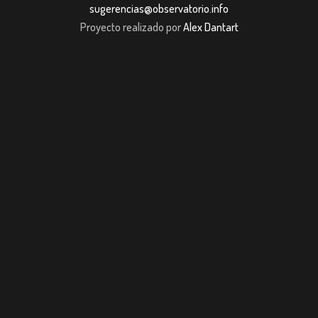
sugerencias@observatorio.info
Proyecto realizado por
Alex Dantart
ibom giriş
casibom giriş
Jojobet
casibom giriş