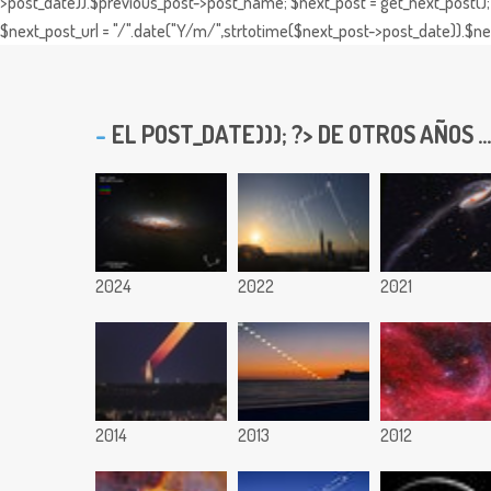
>post_date)).$previous_post->post_name; $next_post = get_next_post(); 
$next_post_url = "/".date("Y/m/",strtotime($next_post->post_date)).$nex
EL
POST_DATE))); ?> DE OTROS AÑOS ...
2024
2022
2021
2014
2013
2012