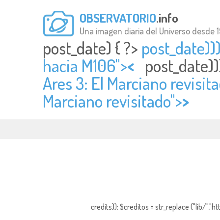
OBSERVATORIO
.info
Una imagen diaria del Universo desde 
post_date) { ?>
post_date)))
hacia M106">
<
post_date))
Ares 3: El Marciano revisita
Marciano revisitado">
>
credits)); $creditos = str_replace ("lib/","