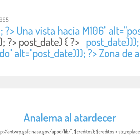
1995
; ?> Una vista hacia M106" alt="
pos
); ?>
post_date) { ?>
post_date)));
do" alt="
post_date))); ?> Zona de at
Analema al atardecer
http://antwrp.gsfc.nasa.gov/apod/lib/", $creditos); $creditos = str_replace (