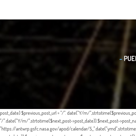
PUE
post_date) $previous_post_url = "/". date("Y/m/",strtotime($previous_po
"/".date("Y/m/",strtotime($next_post->post_date)).$next_post->post_nam
"https://antwrp.gsfc.nasa.gov/apod/calendar/S_".date("ymd",strtotime($