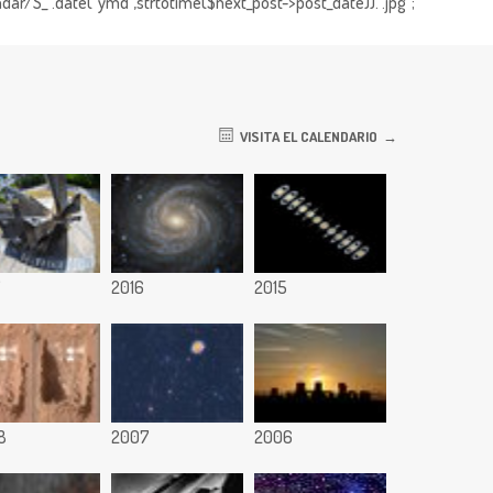
dar/S_".date("ymd",strtotime($next_post->post_date)).".jpg";
VISITA EL CALENDARIO
7
2016
2015
8
2007
2006