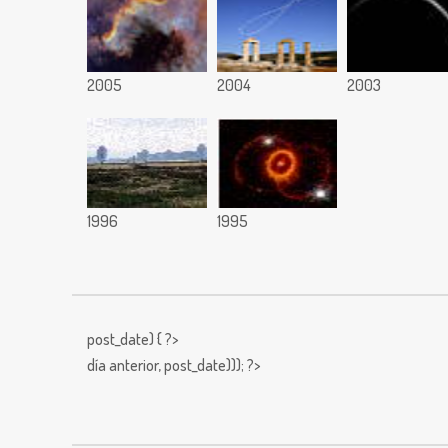
2005
2004
2003
1996
1995
post_date) { ?>
día anterior,
post_date))); ?>