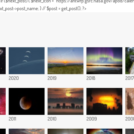
if ($next_post) { $next_icon = "https://antwrp.gsfc.nasa.gov/apod/calen
t_post->post_name; } // $post = get_post(); ?>
2020
2019
2018
201
2011
2010
2009
200