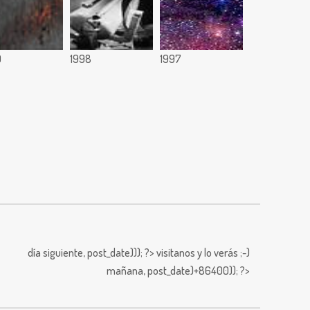
9
1998
1997
día siguiente,
post_date))); ?>
visitanos y lo verás ;-)
mañana,
post_date)+86400)); ?>