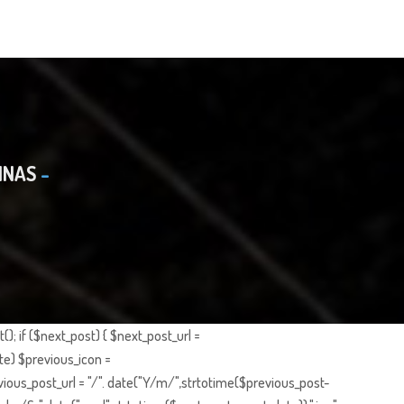
INAS
; if ($next_post) { $next_post_url =
te) $previous_icon =
ious_post_url = "/". date("Y/m/",strtotime($previous_post-