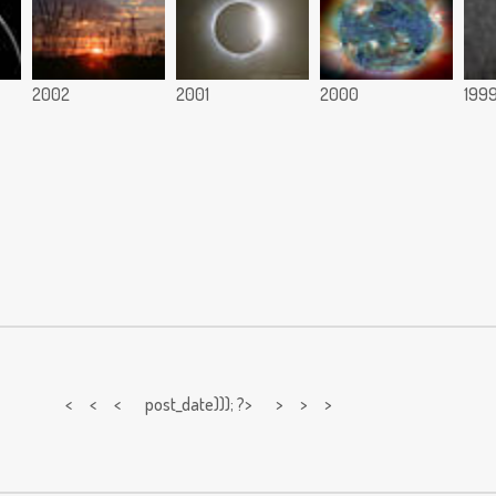
2002
2001
2000
199
< < <
post_date))); ?> > > >