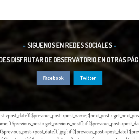
SIGUENOS EN REDES SOCIALES
DES DISFRUTAR DE OBSERVATORIO EN OTRAS PÁG
Facebook
Twitter
st->post_date)).$previous_post->post_name; $next_post = get_next_post()
e; } $previous_post = get_previous_post(); if ($previous_post->post_da
previous_post->post_date)).".jpg"; if ($previous_post->post_date) $prev