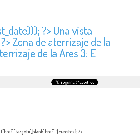
t_date))); ?> Una vista
 ?> Zona de aterrizaje de la
errizaje de la Ares 3: El
"href","target='_blank' href", $creditos); ?>