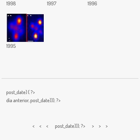
1998
1997
1996
1995
post_date) { ?>
día anterior,
post_date))); ?>
< < <
post_date))); ?> > > >