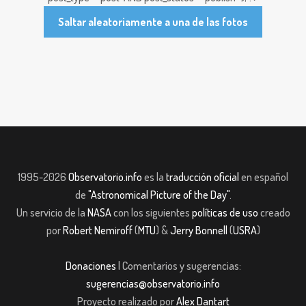
Saltar aleatoriamente a una de las fotos
1995-2026
Observatorio.info
es la
traducción oficial
en español
de
"Astronomical Picture of the Day"
.
Un servicio de la
NASA
con los siguientes
políticas de uso
creado
por
Robert Nemiroff
(
MTU
) &
Jerry Bonnell
(
USRA
)
Donaciones
| Comentarios y sugerencias:
sugerencias@observatorio.info
Proyecto realizado por
Alex Dantart