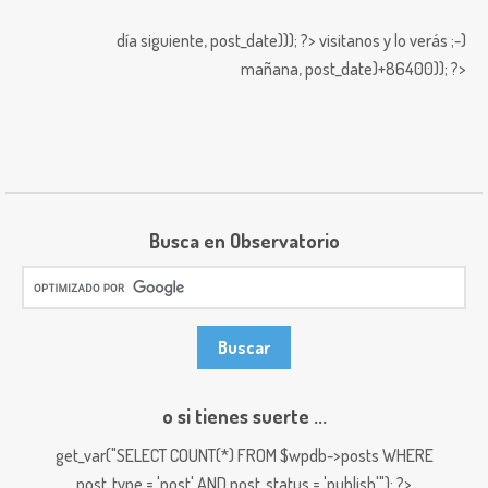
día siguiente,
post_date))); ?>
visitanos y lo verás ;-)
mañana,
post_date)+86400)); ?>
Busca en Observatorio
o si tienes suerte ...
get_var("SELECT COUNT(*) FROM $wpdb->posts WHERE
post_type = 'post' AND post_status = 'publish'"); ?>