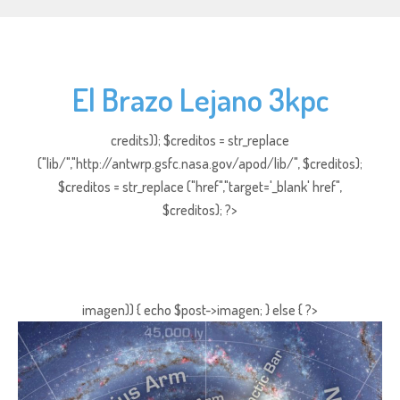
El Brazo Lejano 3kpc
credits)); $creditos = str_replace
("lib/","http://antwrp.gsfc.nasa.gov/apod/lib/", $creditos);
$creditos = str_replace ("href","target='_blank' href",
$creditos); ?>
imagen)) { echo $post->imagen; } else { ?>