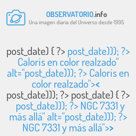
OBSERVATORIO
.info
Una imagen diaria del Universo desde 1995
post_date) { ?>
post_date))); ?>
Caloris en color realzado"
alt="
post_date))); ?> Caloris en
color realzado">
<
post_date))); ?>
post_date) { ?>
post_date))); ?> NGC 7331 y
más allá" alt="
post_date))); ?>
NGC 7331 y más allá">
>