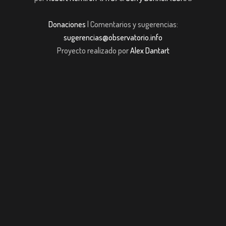
Donaciones
| Comentarios y sugerencias:
sugerencias@observatorio.info
Proyecto realizado por
Alex Dantart
giriş
casibom giriş
Jojobet
casibom giriş