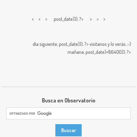
< < <
post_date))); ?> > > >
día siguiente,
post_date))); ?>
visitanos y lo verás ;-)
mañana,
post_date)+86400)); ?>
Busca en Observatorio