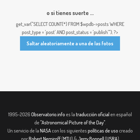
o si tienes suerte ...
get_var("SELECT COUNT(*) FROM $wpdb->posts WHERE
post_type = 'post' AND post_status = 'publish'"); ?>
Saltar aleatoriamente a una de las fotos
1995-2026
Observatorio.info
es la
traducción oficial
en español
de
"Astronomical Picture of the Day"
.
Un servicio de la
NASA
con los siguientes
políticas de uso
creado
por
Robert Nemiroff
(
MTU
) &
Jerry Bonnell
(
USRA
)