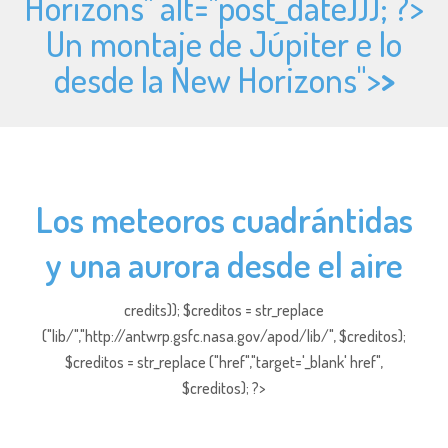
Horizons" alt="
post_date))); ?>
Un montaje de Júpiter e Io
desde la New Horizons">
>
Los meteoros cuadrántidas
y una aurora desde el aire
credits)); $creditos = str_replace
("lib/","http://antwrp.gsfc.nasa.gov/apod/lib/", $creditos);
$creditos = str_replace ("href","target='_blank' href",
$creditos); ?>