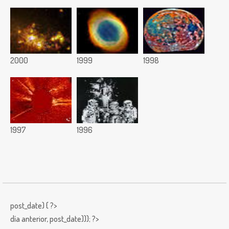
2000
1999
1998
1997
1996
post_date) { ?>
día anterior,
post_date))); ?>