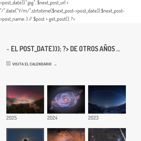
>post_date)).".jpg"; $next_post_url =
"/".date("Y/m/",strtotime($next_post->post_date)).$next_post-
>post_name; } // $post = get_post(); ?>
EL
POST_DATE))); ?> DE OTROS AÑOS ...
VISITA EL CALENDARIO
2025
2024
2023