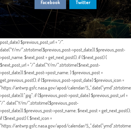
Facebook
Twitter
post_date) $previous_post_url = "/".
date("Y/m/",strtotime($previous_post->post_date)).$previous_post-
>post_name; $next_post = get_next_post(); if ($next_post) {
$next_post_url = "/".date("Y/m/",strtotime($next_post-
>post_date)).$next_post->post_name; } $previous_post =
get_previous_post(); if ($previous_post->post_date) $previous_icon =
"https://antwrp.gsfc.nasa.gov/apod/calendar/S_".date("ymd",strtotime
>post_date)).".jpg"; if ($previous_post->post_date) $previous_post_url =
"/". date("Y/m/",strtotime($previous_post-
>post_date)).$previous_post->post_name; $next_post = get_next_post();
if ($next_post) { $next_icon =
"https://antwrp.gsfc.nasa.gov/apod/calendar/S_".date("ymd",strtotime