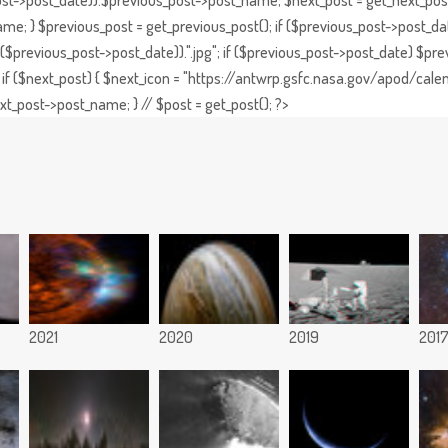
st->post_date)).$previous_post->post_name; $next_post = get_next_post()
e; } $previous_post = get_previous_post(); if ($previous_post->post_da
previous_post->post_date)).".jpg"; if ($previous_post->post_date) $prev
if ($next_post) { $next_icon = "https://antwrp.gsfc.nasa.gov/apod/calen
t_post->post_name; } // $post = get_post(); ?>
2021
2020
2019
201