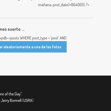
mañana,
post_date)+86400)); ?>
enes suerte ...
pdb->posts WHERE post_type = 'post' AND
ar aleatoriamente a una de las fotos
re of the Day"
.
&
Jerry Bonnell
(
USRA
)