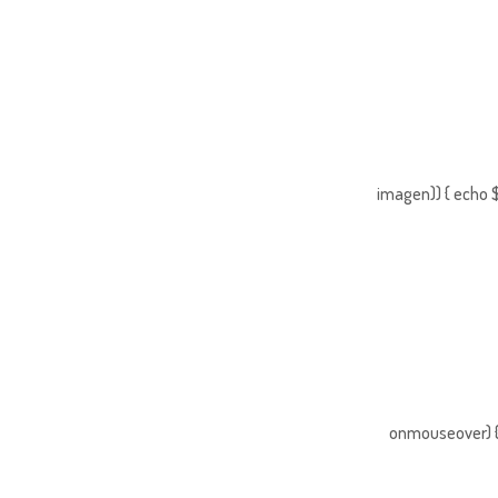
imagen)) { echo $
onmouseover) { 