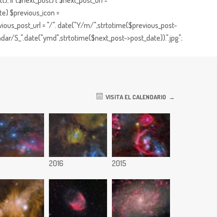
; if ($next_post) { $next_post_url =
te) $previous_icon =
ious_post_url = "/". date("Y/m/",strtotime($previous_post-
dar/S_".date("ymd",strtotime($next_post->post_date)).".jpg";
VISITA EL CALENDARIO
7
2016
2015