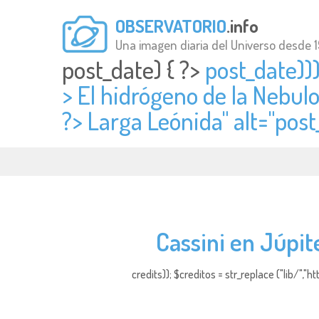
OBSERVATORIO
.info
Una imagen diaria del Universo desde 
post_date) { ?>
post_date)))
> El hidrógeno de la Nebul
?> Larga Leónida" alt="
post
Cassini en Júpit
credits)); $creditos = str_replace ("lib/","