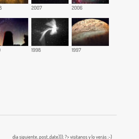
8
2007
2006
9
1998
1997
día siguiente,
post_date))); ?>
visitanos y lo verás ;-)