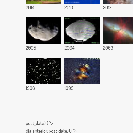
2014
2013
2012
2005
2004
2003
1996
1995
post_date) { ?>
día anterior,
post_date))); ?>