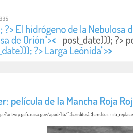
1995
; ?> El hidrógeno de la Nebulosa de
osa de Orión">
<
post_date))); ?>
p
_date))); ?> Larga Leónida">
>
er: película de la Mancha Roja R
http://antwrp.gsfc.nasa.gov/apod/lib/", $creditos); $creditos = str_replace (