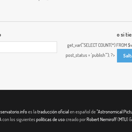
o
o si ti
get_var("SELECT COUNT(*) FROM $w
post_status = 'publish'"); ?>
Salt
servatorio.info
es la
traducción oficial
en español de
"Astronomical Pictu
A
con los siguientes
políticas de uso
creado por
Robert Nemiroff
(
MTU
) 