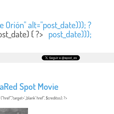
 Orión" alt="
post_date))); ?
ost_date) { ?>
post_date)));
ojaRed Spot Movie
"href","target='_blank' href", $creditos); ?>