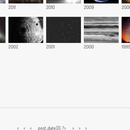
2011
2010
2009
200
2002
2001
2000
199
< < <
post_date))); ?> > > >