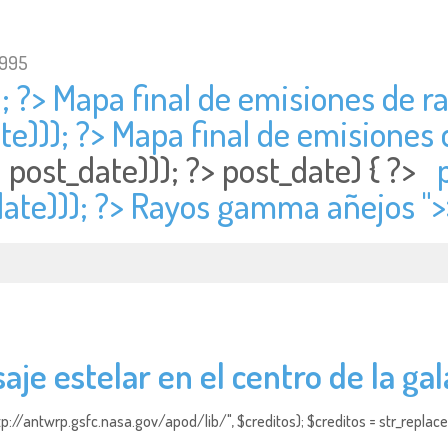
1995
); ?> Mapa final de emisiones d
te))); ?> Mapa final de emisione
post_date))); ?>
post_date) { ?>
date))); ?> Rayos gamma añejos ">
saje estelar en el centro de la gal
http://antwrp.gsfc.nasa.gov/apod/lib/", $creditos); $creditos = str_replace (