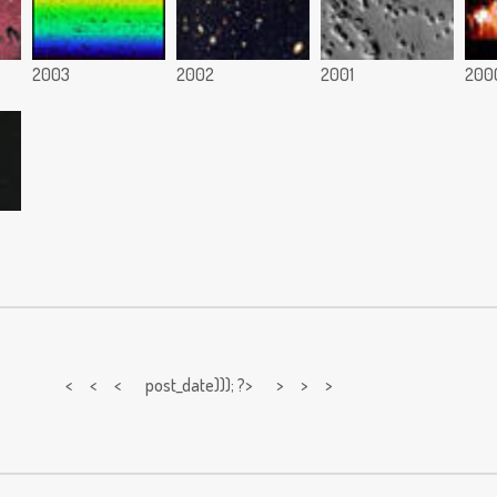
2003
2002
2001
200
< < <
post_date))); ?> > > >