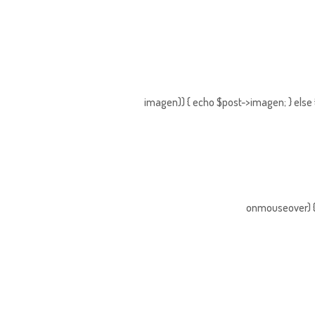
imagen)) { echo $post->imagen; } else 
onmouseover) { 