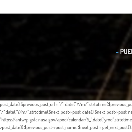
PUE
post_date) $previous_post_url = "/". date("Y/m/",strtotime($previous_po
"/".date("Y/m/",strtotime($next_post->post_date)).$next_post->post_nam
"https://antwrp.gsfc.nasa.gov/apod/calendar/S_".date("ymd",strtotime($
>post_date)).$previous_post->post_name; $next_post = get_next_post(); 