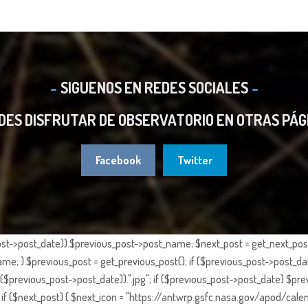
SIGUENOS EN REDES SOCIALES
DES DISFRUTAR DE OBSERVATORIO EN OTRAS PÁG
Facebook
Twitter
st->post_date)).$previous_post->post_name; $next_post = get_next_post()
e; } $previous_post = get_previous_post(); if ($previous_post->post_da
previous_post->post_date)).".jpg"; if ($previous_post->post_date) $prev
if ($next_post) { $next_icon = "https://antwrp.gsfc.nasa.gov/apod/calen