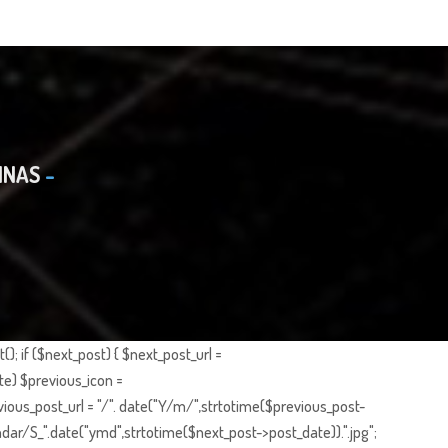
INAS
; if ($next_post) { $next_post_url =
te) $previous_icon =
ious_post_url = "/". date("Y/m/",strtotime($previous_post-
dar/S_".date("ymd",strtotime($next_post->post_date)).".jpg";