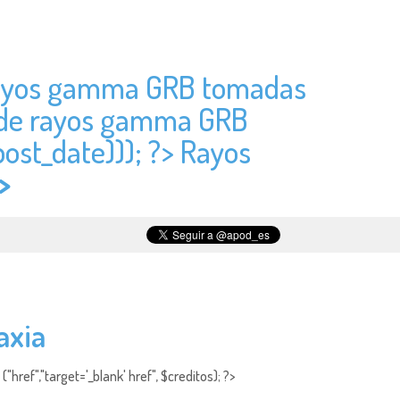
e rayos gamma GRB tomadas
s de rayos gamma GRB
post_date))); ?> Rayos
>
axia
"href","target='_blank' href", $creditos); ?>