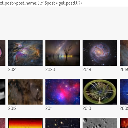
t_post->post_name; } // $post = get_post(); ?>
2021
2020
2019
201
2012
2011
2010
200