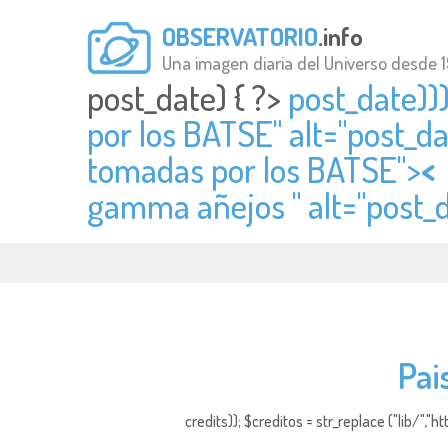
OBSERVATORIO
.info
Una imagen diaria del Universo desde 
post_date) { ?>
post_date))
por los BATSE" alt="
post_da
tomadas por los BATSE">
<
gamma añejos " alt="
post_
Pai
credits)); $creditos = str_replace ("lib/","