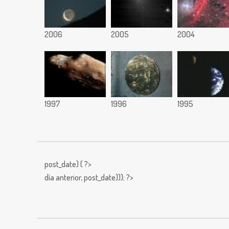
2006
2005
2004
1997
1996
1995
post_date) { ?>
día anterior,
post_date))); ?>