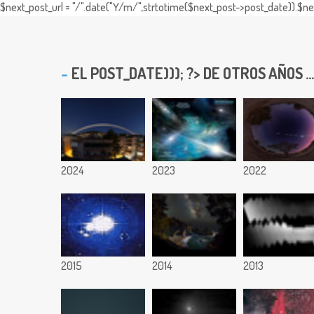
$next_post_url = "/".date("Y/m/",strtotime($next_post->post_date)).$nex
EL
POST_DATE))); ?> DE OTROS AÑOS ...
2024
2023
2022
2015
2014
2013