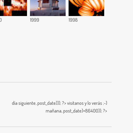
0
1999
1998
día siguiente,
post_date))); ?>
visitanos y lo verás ;-)
mañana,
post_date)+86400)); ?>