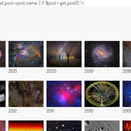
t_post->post_name; } // $post = get_post(); ?>
2021
2020
2019
201
2012
2011
2010
200