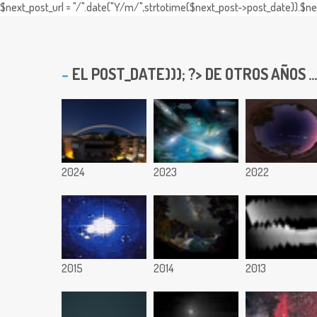
$next_post_url = "/".date("Y/m/",strtotime($next_post->post_date)).$nex
EL
POST_DATE))); ?> DE OTROS AÑOS ...
2024
2023
2022
2015
2014
2013