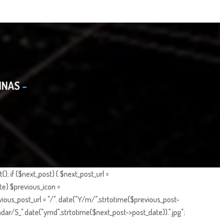
INAS
; if ($next_post) { $next_post_url =
te) $previous_icon =
ious_post_url = "/". date("Y/m/",strtotime($previous_post-
dar/S_".date("ymd",strtotime($next_post->post_date)).".jpg";