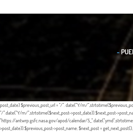
PUE
post_date) $previous_post_url = "/". date("Y/m/",strtotime($previous_po
"/".date("Y/m/",strtotime($next_post->post_date)).$next_post->post_nam
"https://antwrp.gsfc.nasa.gov/apod/calendar/S_".date("ymd",strtotime($
>post_date)).$previous_post->post_name; $next_post = get_next_post(); 