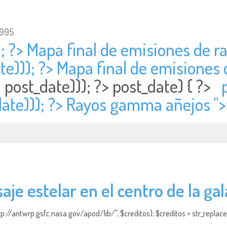
1995
); ?> Mapa final de emisiones d
te))); ?> Mapa final de emisione
post_date))); ?>
post_date) { ?>
date))); ?> Rayos gamma añejos ">
saje estelar en el centro de la gal
http://antwrp.gsfc.nasa.gov/apod/lib/", $creditos); $creditos = str_replace (