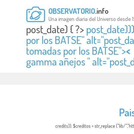
OBSERVATORIO
.info
Una imagen diaria del Universo desde 
post_date) { ?>
post_date))
por los BATSE" alt="
post_da
tomadas por los BATSE">
<
gamma añejos " alt="
post_
Pai
credits)); $creditos = str_replace ("lib/","