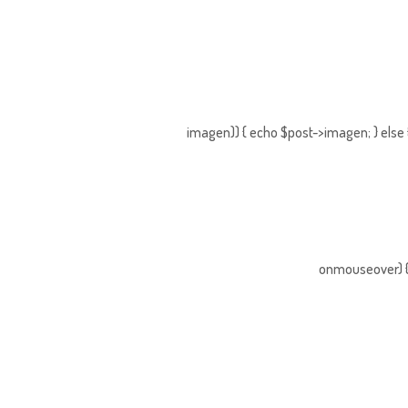
imagen)) { echo $post->imagen; } else 
onmouseover) { 