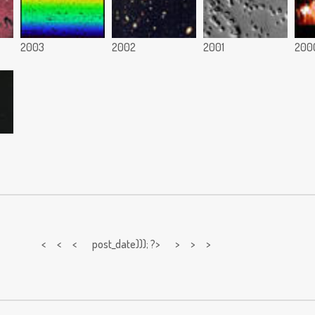
2003
2002
2001
200
< < <
post_date))); ?> > > >