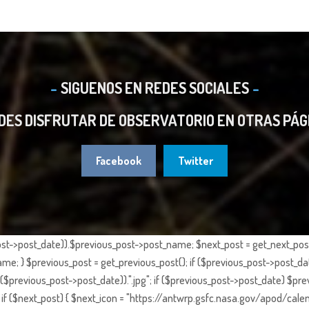
SIGUENOS EN REDES SOCIALES
DES DISFRUTAR DE OBSERVATORIO EN OTRAS PÁG
Facebook
Twitter
st->post_date)).$previous_post->post_name; $next_post = get_next_post()
e; } $previous_post = get_previous_post(); if ($previous_post->post_da
previous_post->post_date)).".jpg"; if ($previous_post->post_date) $prev
if ($next_post) { $next_icon = "https://antwrp.gsfc.nasa.gov/apod/calen