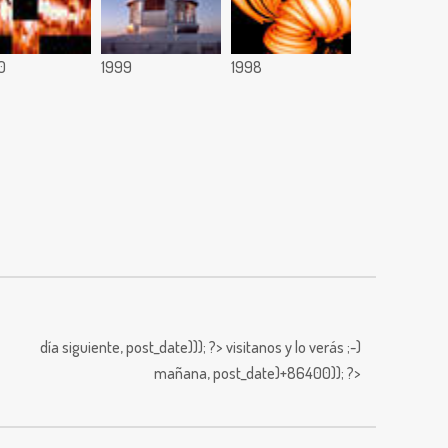
0
1999
1998
día siguiente,
post_date))); ?>
visitanos y lo verás ;-)
mañana,
post_date)+86400)); ?>