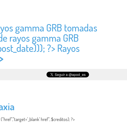
e rayos gamma GRB tomadas
s de rayos gamma GRB
post_date))); ?> Rayos
>
axia
"href","target='_blank' href", $creditos); ?>