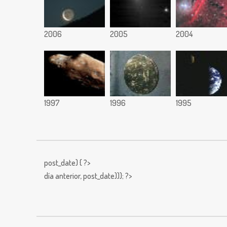
2006
2005
2004
1997
1996
1995
post_date) { ?>
día anterior,
post_date))); ?>