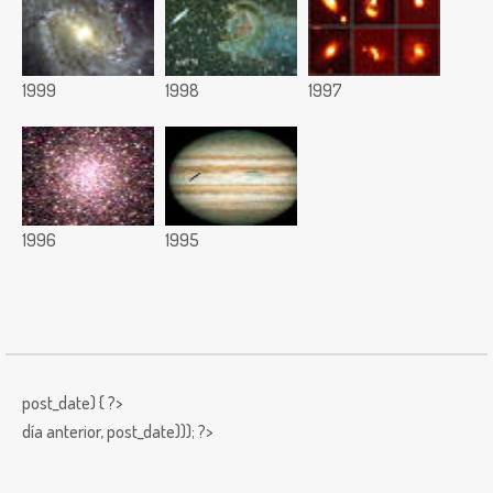
1999
1998
1997
1996
1995
post_date) { ?>
día anterior,
post_date))); ?>