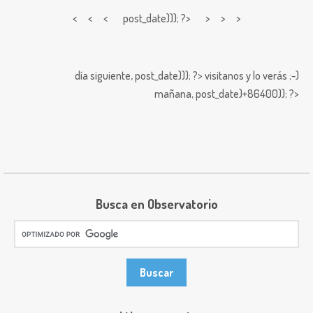
< < <
post_date))); ?> > > >
día siguiente,
post_date))); ?>
visitanos y lo verás ;-)
mañana,
post_date)+86400)); ?>
Busca en Observatorio