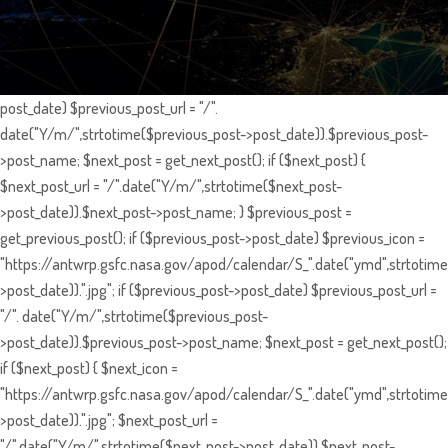
post_date) $previous_post_url = "/".
date("Y/m/",strtotime($previous_post->post_date)).$previous_post-
>post_name; $next_post = get_next_post(); if ($next_post) {
$next_post_url = "/".date("Y/m/",strtotime($next_post-
>post_date)).$next_post->post_name; } $previous_post =
get_previous_post(); if ($previous_post->post_date) $previous_icon =
"https://antwrp.gsfc.nasa.gov/apod/calendar/S_".date("ymd",strtotime
>post_date)).".jpg"; if ($previous_post->post_date) $previous_post_url =
"/". date("Y/m/",strtotime($previous_post-
>post_date)).$previous_post->post_name; $next_post = get_next_post();
if ($next_post) { $next_icon =
"https://antwrp.gsfc.nasa.gov/apod/calendar/S_".date("ymd",strtotime
>post_date)).".jpg"; $next_post_url =
"/".date("Y/m/",strtotime($next_post->post_date)).$next_post-