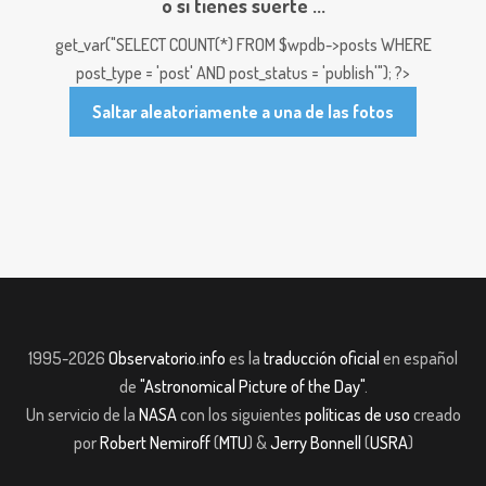
o si tienes suerte ...
get_var("SELECT COUNT(*) FROM $wpdb->posts WHERE
post_type = 'post' AND post_status = 'publish'"); ?>
Saltar aleatoriamente a una de las fotos
1995-2026
Observatorio.info
es la
traducción oficial
en español
de
"Astronomical Picture of the Day"
.
Un servicio de la
NASA
con los siguientes
políticas de uso
creado
por
Robert Nemiroff
(
MTU
) &
Jerry Bonnell
(
USRA
)