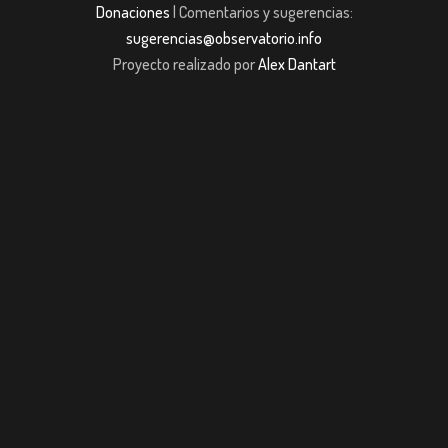
Donaciones
| Comentarios y sugerencias:
sugerencias@observatorio.info
Proyecto realizado por
Alex Dantart
ş
jojobet giriş
casibom giriş
casibom
Grandpashabet
JOJOBET
casibom