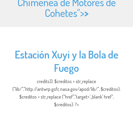
Chimenea de Motores de
Cohetes">
>
Estación Xuyi y la Bola de
Fuego
credits)); $creditos = str_replace
("lib/","http://antwrp.gsfc.nasa.gov/apod/lib/", $creditos);
$creditos = str_replace ("href","target='_blank' href",
$creditos); ?>