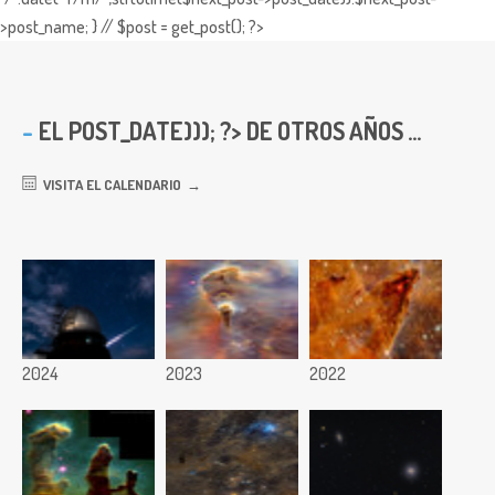
>post_name; } // $post = get_post(); ?>
EL
POST_DATE))); ?> DE OTROS AÑOS ...
VISITA EL CALENDARIO
2024
2023
2022