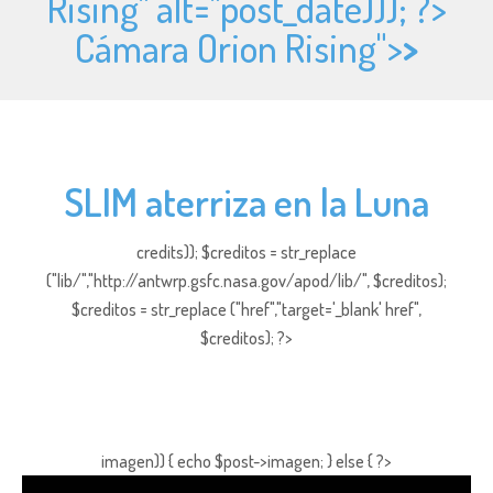
Rising" alt="
post_date))); ?>
Cámara Orion Rising">
>
SLIM aterriza en la Luna
credits)); $creditos = str_replace
("lib/","http://antwrp.gsfc.nasa.gov/apod/lib/", $creditos);
$creditos = str_replace ("href","target='_blank' href",
$creditos); ?>
imagen)) { echo $post->imagen; } else { ?>