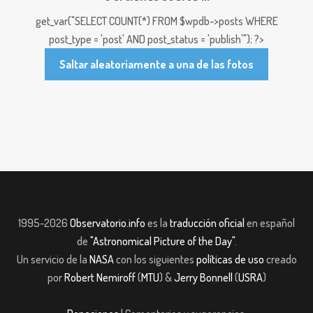
get_var("SELECT COUNT(*) FROM $wpdb->posts WHERE
post_type = 'post' AND post_status = 'publish'"); ?>
Saltar aleatoriamente a una de las fotos
1995-2026
Observatorio.info
es la
traducción oficial
en español
de
"Astronomical Picture of the Day"
.
Un servicio de la
NASA
con los siguientes
políticas de uso
creado
por
Robert Nemiroff
(
MTU
) &
Jerry Bonnell
(
USRA
)