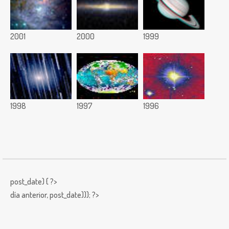
2001
2000
1999
1998
1997
1996
post_date) { ?>
día anterior,
post_date))); ?>