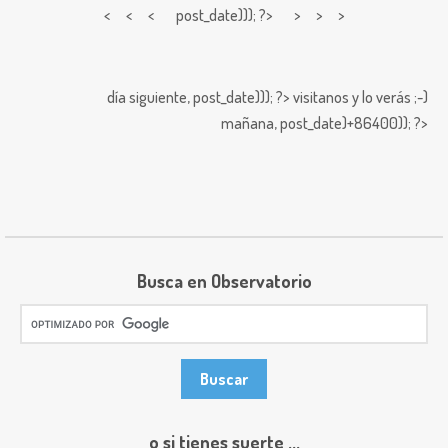
< < <
post_date))); ?> > > >
día siguiente,
post_date))); ?>
visitanos y lo verás ;-)
mañana,
post_date)+86400)); ?>
Busca en Observatorio
o si tienes suerte ...