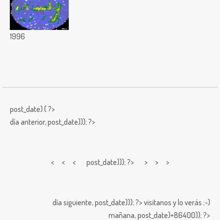
1996
post_date) { ?>
día anterior,
post_date))); ?>
< < <
post_date))); ?> > > >
día siguiente,
post_date))); ?>
visitanos y lo verás ;-)
mañana,
post_date)+86400)); ?>