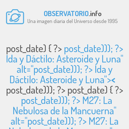
OBSERVATORIO
.info
Una imagen diaria del Universo desde 1995
post_date) { ?>
post_date))); ?>
Ida y Dáctilo: Asteroide y Luna"
alt="
post_date))); ?> Ida y
Dáctilo: Asteroide y Luna">
<
post_date))); ?>
post_date) { ?>
post_date))); ?> M27: La
Nebulosa de la Mancuerna"
alt="
post_date))); ?> M27: La