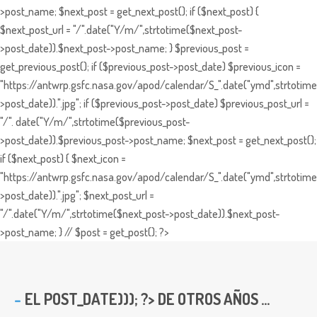
>post_name; $next_post = get_next_post(); if ($next_post) {
$next_post_url = "/".date("Y/m/",strtotime($next_post-
>post_date)).$next_post->post_name; } $previous_post =
get_previous_post(); if ($previous_post->post_date) $previous_icon =
"https://antwrp.gsfc.nasa.gov/apod/calendar/S_".date("ymd",strtotime
>post_date)).".jpg"; if ($previous_post->post_date) $previous_post_url =
"/". date("Y/m/",strtotime($previous_post-
>post_date)).$previous_post->post_name; $next_post = get_next_post();
if ($next_post) { $next_icon =
"https://antwrp.gsfc.nasa.gov/apod/calendar/S_".date("ymd",strtotime
>post_date)).".jpg"; $next_post_url =
"/".date("Y/m/",strtotime($next_post->post_date)).$next_post-
>post_name; } // $post = get_post(); ?>
EL
POST_DATE))); ?> DE OTROS AÑOS ...