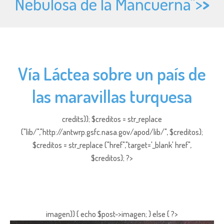
Nebulosa de la Mancuerna">
>
Vía Láctea sobre un país de
las maravillas turquesa
credits)); $creditos = str_replace
("lib/","http://antwrp.gsfc.nasa.gov/apod/lib/", $creditos);
$creditos = str_replace ("href","target='_blank' href",
$creditos); ?>
imagen)) { echo $post->imagen; } else { ?>