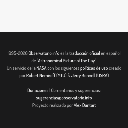
1995-2026
Observatorio.info
es la
traducción oficial
en español
de
"Astronomical Picture of the Day"
.
Un servicio de la
NASA
con los siguientes
políticas de uso
creado
por
Robert Nemiroff
(
MTU
) &
Jerry Bonnell
(
USRA
)
Donaciones
| Comentarios y sugerencias:
sugerencias@observatorio.info
Proyecto realizado por
Alex Dantart
 giriş
casibom giriş
casibom giriş
casibom
Grandpashabet