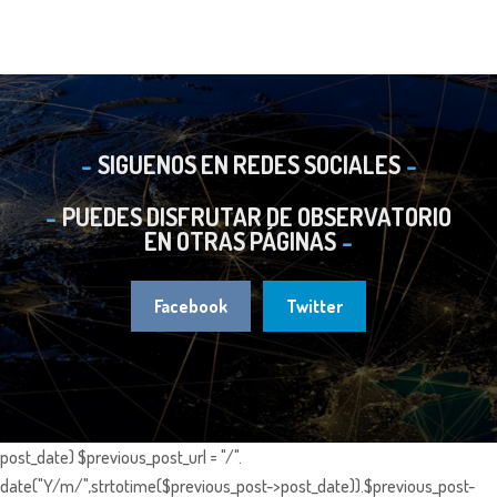
SIGUENOS EN REDES SOCIALES
PUEDES DISFRUTAR DE OBSERVATORIO
EN OTRAS PÁGINAS
Facebook
Twitter
post_date) $previous_post_url = "/".
date("Y/m/",strtotime($previous_post->post_date)).$previous_post-