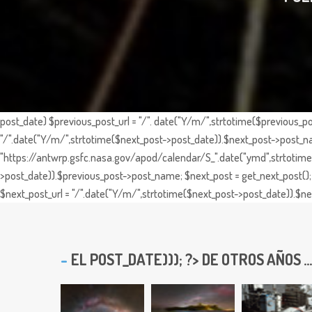
post_date) $previous_post_url = "/". date("Y/m/",strtotime($previous_po
"/".date("Y/m/",strtotime($next_post->post_date)).$next_post->post_nam
"https://antwrp.gsfc.nasa.gov/apod/calendar/S_".date("ymd",strtotime($
>post_date)).$previous_post->post_name; $next_post = get_next_post(); 
$next_post_url = "/".date("Y/m/",strtotime($next_post->post_date)).$nex
EL
POST_DATE))); ?> DE OTROS AÑOS ...