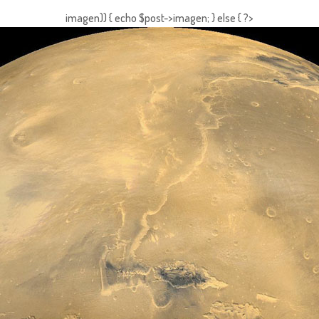
imagen)) { echo $post->imagen; } else { ?>