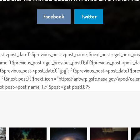
Facebook
Twitter
st->post_date)).$previous_post->post_name; $next_post = get_next_post()
e; } $previous_post = get_previous_post(); if ($previous_post->post_da
previous_post->post_date)).".jpg"; if ($previous_post->post_date) $prev
if ($next_post) { $next_icon = "https://antwrp.gsfc.nasa.gov/apod/calen
t_post->post_name; } // $post = get_post(); ?>