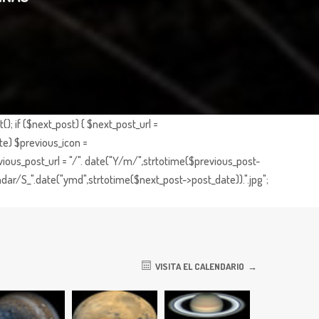
; if ($next_post) { $next_post_url =
te) $previous_icon =
ious_post_url = "/". date("Y/m/",strtotime($previous_post-
dar/S_".date("ymd",strtotime($next_post->post_date)).".jpg";
VISITA EL CALENDARIO