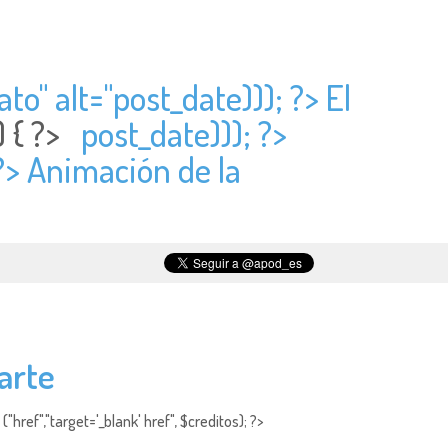
to" alt="
post_date))); ?> El
) { ?>
post_date))); ?>
 ?> Animación de la
arte
"href","target='_blank' href", $creditos); ?>