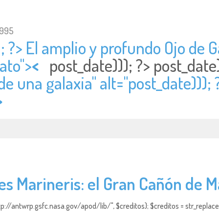
1995
; ?> El amplio y profundo Ojo de Ga
ato">
<
post_date))); ?>
post_date
e una galaxia" alt="
post_date)));
>
les Marineris: el Gran Cañón de M
http://antwrp.gsfc.nasa.gov/apod/lib/", $creditos); $creditos = str_replace (