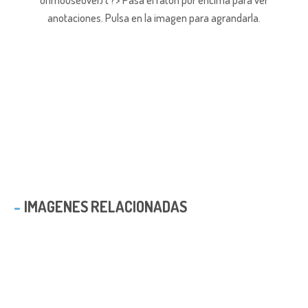
onmouseover) { ?> Pasa el ratón por encima para ver
anotaciones.
Pulsa en la imagen para agrandarla.
IMAGENES RELACIONADAS