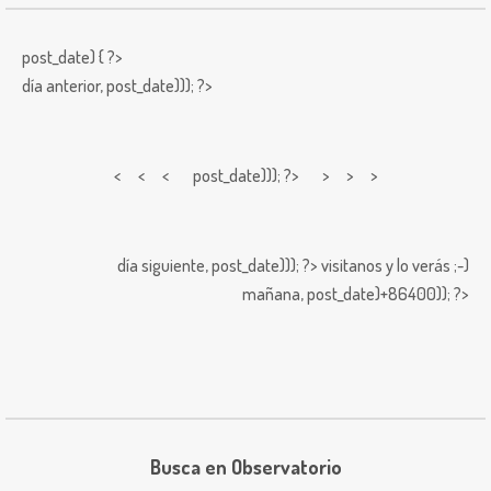
post_date) { ?>
día anterior,
post_date))); ?>
< < <
post_date))); ?> > > >
día siguiente,
post_date))); ?>
visitanos y lo verás ;-)
mañana,
post_date)+86400)); ?>
Busca en Observatorio