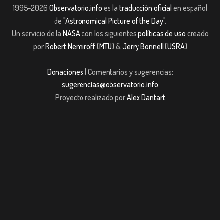
1995-2026
Observatorio.info
es la
traducción oficial
en español
de
"Astronomical Picture of the Day"
.
Un servicio de la
NASA
con los siguientes
políticas de uso
creado
por
Robert Nemiroff
(
MTU
) &
Jerry Bonnell
(
USRA
)
Donaciones
| Comentarios y sugerencias:
sugerencias@observatorio.info
Proyecto realizado por
Alex Dantart
ş
casibom giriş
casibom giriş
Jojobet
casibom giriş