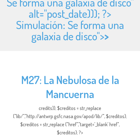
Se forma una galaxia de disco"
alt="
post_date))); ?>
Simulación: Se forma una
galaxia de disco">
>
M27: La Nebulosa de la
Mancuerna
credits)); $creditos = str_replace
("lib/","http://antwrp.gsfc.nasa.gov/apod/lib/", $creditos);
$creditos = str_replace ("href","target='_blank' href",
$creditos); ?>