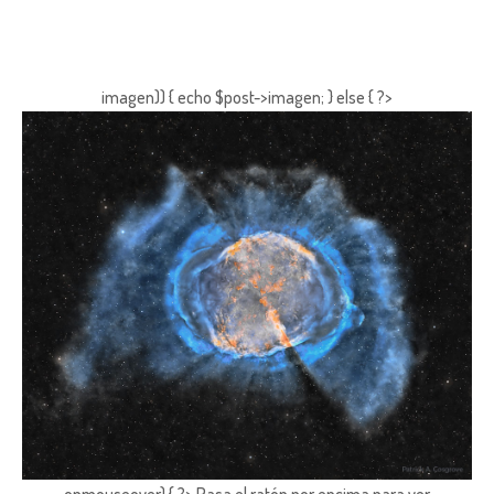
imagen)) { echo $post->imagen; } else { ?>