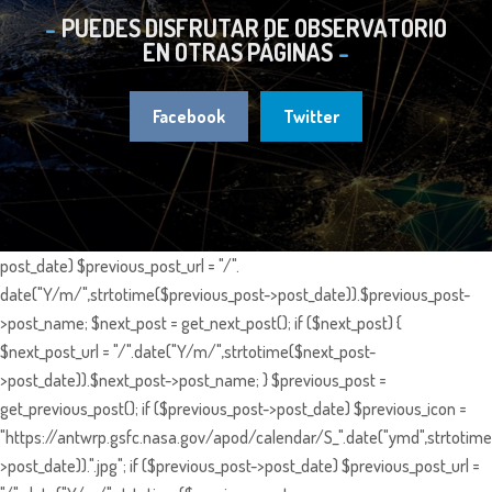
PUEDES DISFRUTAR DE OBSERVATORIO
EN OTRAS PÁGINAS
Facebook
Twitter
post_date) $previous_post_url = "/".
date("Y/m/",strtotime($previous_post->post_date)).$previous_post-
>post_name; $next_post = get_next_post(); if ($next_post) {
$next_post_url = "/".date("Y/m/",strtotime($next_post-
>post_date)).$next_post->post_name; } $previous_post =
get_previous_post(); if ($previous_post->post_date) $previous_icon =
"https://antwrp.gsfc.nasa.gov/apod/calendar/S_".date("ymd",strtotime
>post_date)).".jpg"; if ($previous_post->post_date) $previous_post_url =