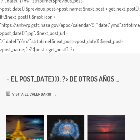
"/". date("Y/m/",strtotime($previous_post-
>post_date)).$previous_post->post_name; $next_post = get_next_post();
if ($next_post) { $next_icon =
"https://antwrp.gsfc.nasa.gov/apod/calendar/S_".date("ymd",strtotime
>post_date)).".jpg"; $next_post_url =
"/".date("Y/m/",strtotime($next_post->post_date)).$next_post-
>post_name; } // $post = get_post(); ?>
EL
POST_DATE))); ?> DE OTROS AÑOS ...
VISITA EL CALENDARIO