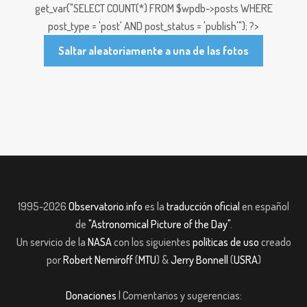
get_var("SELECT COUNT(*) FROM $wpdb->posts WHERE
post_type = 'post' AND post_status = 'publish'"); ?>
Saltar aleatoriamente a una de las fotos
1995-2026
Observatorio.info
es la
traducción oficial
en español
de
"Astronomical Picture of the Day"
.
Un servicio de la
NASA
con los siguientes
políticas de uso
creado
por
Robert Nemiroff
(
MTU
) &
Jerry Bonnell
(
USRA
)
Donaciones
| Comentarios y sugerencias: