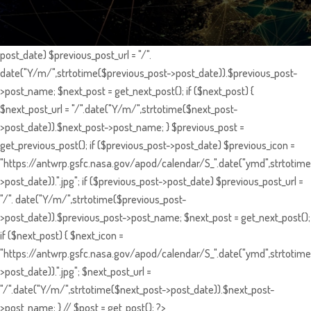
post_date) $previous_post_url = "/".
date("Y/m/",strtotime($previous_post->post_date)).$previous_post-
>post_name; $next_post = get_next_post(); if ($next_post) {
$next_post_url = "/".date("Y/m/",strtotime($next_post-
>post_date)).$next_post->post_name; } $previous_post =
get_previous_post(); if ($previous_post->post_date) $previous_icon =
"https://antwrp.gsfc.nasa.gov/apod/calendar/S_".date("ymd",strtotime
>post_date)).".jpg"; if ($previous_post->post_date) $previous_post_url =
"/". date("Y/m/",strtotime($previous_post-
>post_date)).$previous_post->post_name; $next_post = get_next_post();
if ($next_post) { $next_icon =
"https://antwrp.gsfc.nasa.gov/apod/calendar/S_".date("ymd",strtotime
>post_date)).".jpg"; $next_post_url =
"/".date("Y/m/",strtotime($next_post->post_date)).$next_post-
>post_name; } // $post = get_post(); ?>