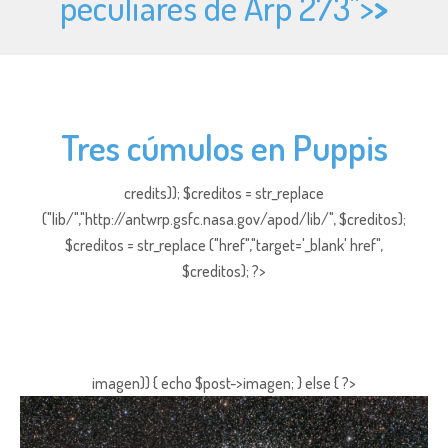
peculiares de Arp 273">
>
Tres cúmulos en Puppis
credits)); $creditos = str_replace
("lib/","http://antwrp.gsfc.nasa.gov/apod/lib/", $creditos);
$creditos = str_replace ("href","target='_blank' href",
$creditos); ?>
imagen)) { echo $post->imagen; } else { ?>