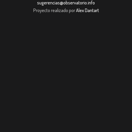
sugerencias@observatorio.info
Proyecto realizado por
Alex Dantart
om giriş
casibom giriş
Jojobet
casibom giriş