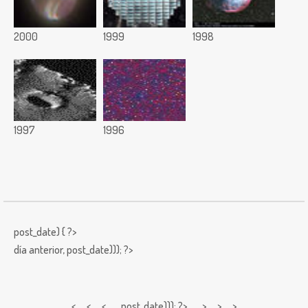
2000
1999
1998
1997
1996
post_date) { ?>
día anterior,
post_date))); ?>
< < <
post_date))); ?> > > >