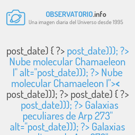
OBSERVATORIO
.info
Una imagen diaria del Universo desde 1995
post_date) { ?>
post_date))); ?>
Nube molecular Chamaeleon
I" alt="
post_date))); ?> Nube
molecular Chamaeleon I">
<
post_date))); ?>
post_date) { ?>
post_date))); ?> Galaxias
peculiares de Arp 273"
alt="
post_date))); ?> Galaxias