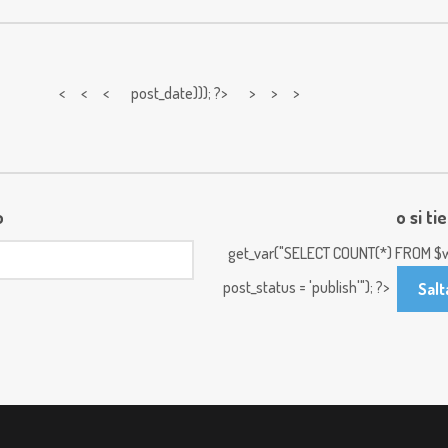
< < <
post_date))); ?> > > >
o
o si ti
get_var("SELECT COUNT(*) FROM $w
post_status = 'publish'"); ?>
Salt