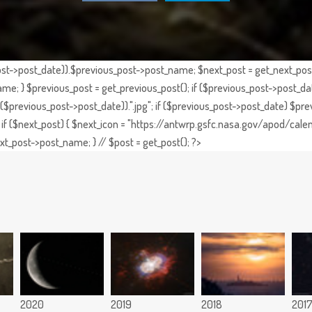
st->post_date)).$previous_post->post_name; $next_post = get_next_post()
e; } $previous_post = get_previous_post(); if ($previous_post->post_da
previous_post->post_date)).".jpg"; if ($previous_post->post_date) $prev
if ($next_post) { $next_icon = "https://antwrp.gsfc.nasa.gov/apod/calen
t_post->post_name; } // $post = get_post(); ?>
2020
2019
2018
201