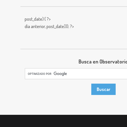
post_date) { ?>
día anterior,
post_date))); ?>
Busca en Observatori