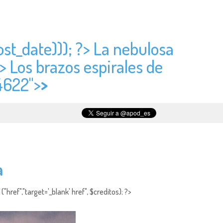
ost_date))); ?> La nebulosa
?> Los brazos espirales de
 4622">
>
a
"href","target='_blank' href", $creditos); ?>