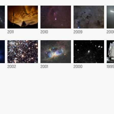
2011
2010
2009
200
2002
2001
2000
199