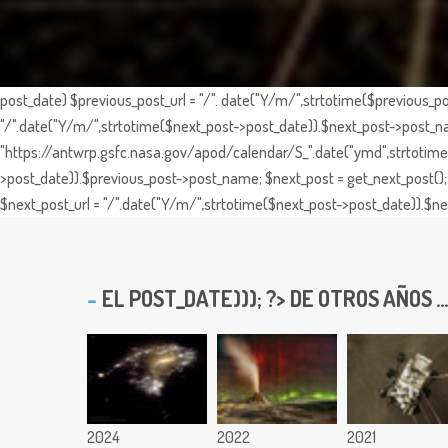
post_date) $previous_post_url = "/". date("Y/m/",strtotime($previous_po
"/".date("Y/m/",strtotime($next_post->post_date)).$next_post->post_nam
"https://antwrp.gsfc.nasa.gov/apod/calendar/S_".date("ymd",strtotime($
>post_date)).$previous_post->post_name; $next_post = get_next_post(); 
$next_post_url = "/".date("Y/m/",strtotime($next_post->post_date)).$nex
EL
POST_DATE))); ?> DE OTROS AÑOS ...
2024
2022
2021