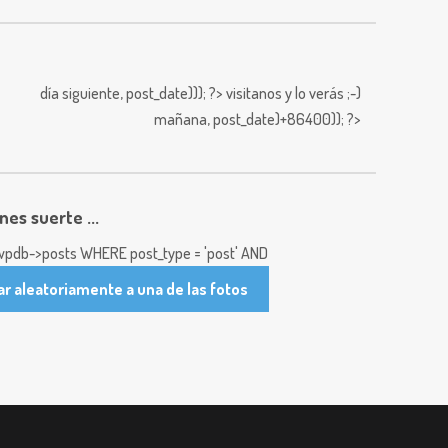
día siguiente,
post_date))); ?>
visitanos y lo verás ;-)
mañana,
post_date)+86400)); ?>
enes suerte ...
pdb->posts WHERE post_type = 'post' AND
ar aleatoriamente a una de las fotos