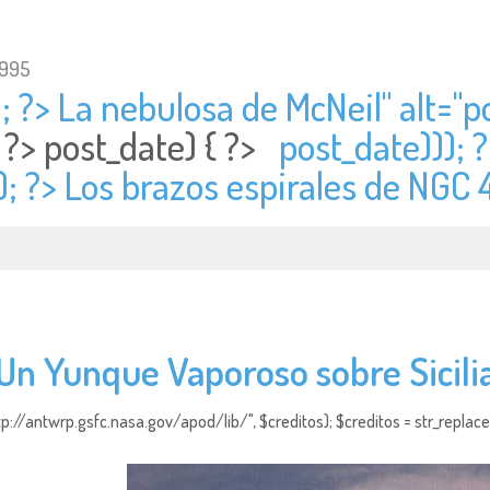
1995
; ?> La nebulosa de McNeil" alt="
p
; ?>
post_date) { ?>
post_date))); 
); ?> Los brazos espirales de NGC
Un Yunque Vaporoso sobre Sicili
http://antwrp.gsfc.nasa.gov/apod/lib/", $creditos); $creditos = str_replace (