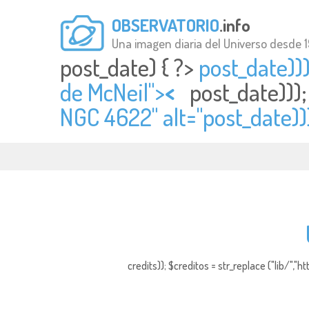
OBSERVATORIO
.info
Una imagen diaria del Universo desde 
post_date) { ?>
post_date)))
de McNeil">
<
post_date)))
NGC 4622" alt="
post_date))
credits)); $creditos = str_replace ("lib/","