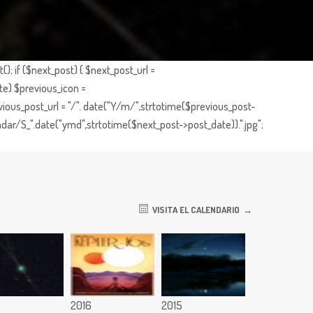
; if ($next_post) { $next_post_url =
te) $previous_icon =
ious_post_url = "/". date("Y/m/",strtotime($previous_post-
dar/S_".date("ymd",strtotime($next_post->post_date)).".jpg";
VISITA EL CALENDARIO
7
2016
2015