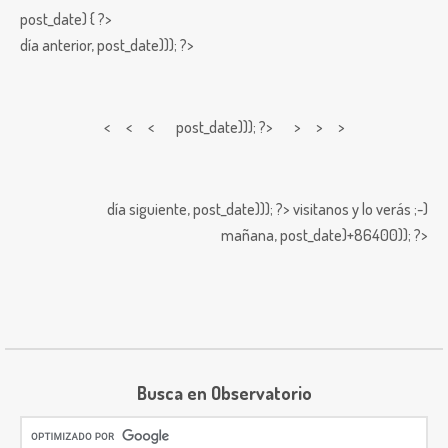
post_date) { ?>
día anterior,
post_date))); ?>
< < <
post_date))); ?> > > >
día siguiente,
post_date))); ?>
visitanos y lo verás ;-)
mañana,
post_date)+86400)); ?>
Busca en Observatorio