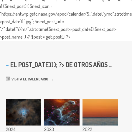
if ($next_post) { $next_icon =
"https://antwrp.gsfc.nasa.gov/apod/calendar/S_".date("ymd",strtotime
>post_date)).".jpg"; $next_post_url =
"/".date("Y/m/",strtotime($next_post->post_date)).$next_post-
>post_name; } // $post = get_post(); ?>
EL
POST_DATE))); ?> DE OTROS AÑOS ...
VISITA EL CALENDARIO
2024
2023
2022