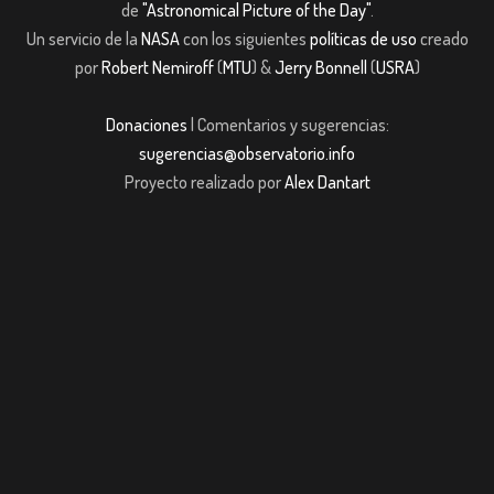
de
"Astronomical Picture of the Day"
.
Un servicio de la
NASA
con los siguientes
políticas de uso
creado
por
Robert Nemiroff
(
MTU
) &
Jerry Bonnell
(
USRA
)
Donaciones
| Comentarios y sugerencias:
sugerencias@observatorio.info
Proyecto realizado por
Alex Dantart
asibom