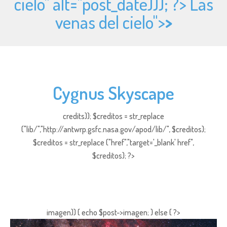
cielo" alt="
post_date))); ?> Las
venas del cielo">
>
Cygnus Skyscape
credits)); $creditos = str_replace
("lib/","http://antwrp.gsfc.nasa.gov/apod/lib/", $creditos);
$creditos = str_replace ("href","target='_blank' href",
$creditos); ?>
imagen)) { echo $post->imagen; } else { ?>