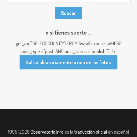
o si tienes suerte ...
get_var("SELECT COUNT(*) FROM $wpdb->posts WHERE
post_type = 'post' AND post_status = 'publish'"); ?>
Saltar aleatoriamente a una de las fotos
1995-2026
Observatorio.info
es la
traducción oficial
en español