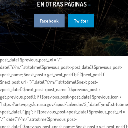
EN OTRAS PÁGINAS
Facebook
Twitter
post_date) $previous_post_url = "/".
date("Y/m/",strtotime($previous_post->post_date)).$previous_post-
>post_name; $next_post = get_next_post(); if ($next_post) {
$next_post_url = "/".date("Y/m/",strtotime($next_post-
>post_date)).$next_post->post_name; } $previous_post =
get_previous_post(); if ($previous_post->post_date) $previous_icon =
"https://antwrp.gsfc.nasa.gov/apod/calendar/S_".date("ymd",strtotime
>post_date)).".jpg"; if ($previous_post->post_date) $previous_post_url =
"/". date("Y/m/",strtotime($previous_post-
>post_date)).$previous_post->post_name; $next_post = get_next_post();