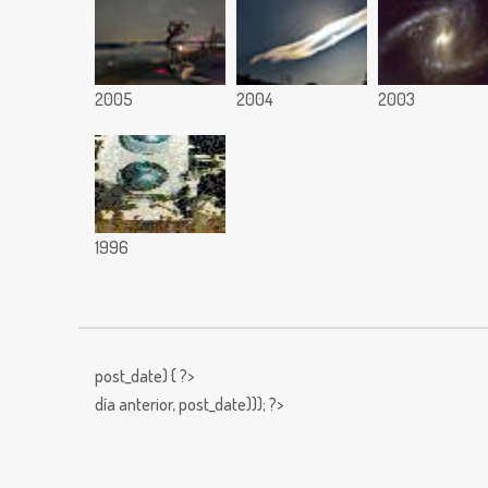
2005
2004
2003
1996
post_date) { ?>
día anterior,
post_date))); ?>