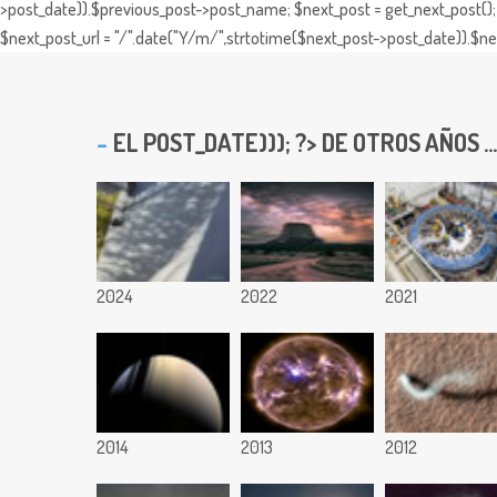
>post_date)).$previous_post->post_name; $next_post = get_next_post(); 
$next_post_url = "/".date("Y/m/",strtotime($next_post->post_date)).$nex
EL
POST_DATE))); ?> DE OTROS AÑOS ...
2024
2022
2021
2014
2013
2012