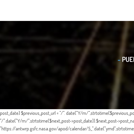
PUE
post_date) $previous_post_url = "/". date("Y/m/",strtotime($previous_po
"/".date("Y/m/",strtotime($next_post->post_date)).$next_post->post_nam
"https://antwrp.gsfc.nasa.gov/apod/calendar/S_".date("ymd",strtotime($