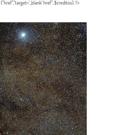
"href","target='_blank' href", $creditos); ?>