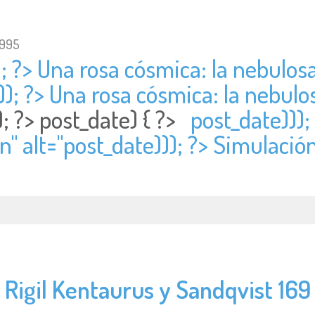
1995
; ?> Una rosa cósmica: la nebulos
)); ?> Una rosa cósmica: la nebulo
); ?>
post_date) { ?>
post_date)));
" alt="
post_date))); ?> Simulació
Rigil Kentaurus y Sandqvist 169