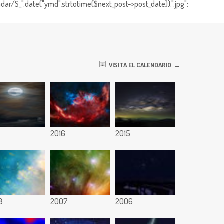
dar/S_".date("ymd",strtotime($next_post->post_date)).".jpg";
VISITA EL CALENDARIO
7
2016
2015
8
2007
2006