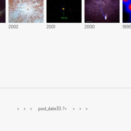
2002
2001
2000
199
< < <
post_date))); ?> > > >