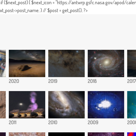
if ($next_post) { $next_icon = "https://antwrp.gsfc.nasa.gov/apod/calen
t_post->post_name; } // $post = get_post(); ?>
2020
2019
2018
201
2011
2010
2009
200