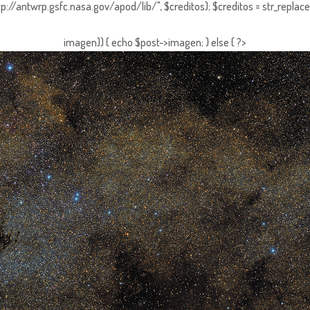
http://antwrp.gsfc.nasa.gov/apod/lib/", $creditos); $creditos = str_replace (
imagen)) { echo $post->imagen; } else { ?>