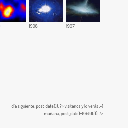
9
1998
1997
día siguiente,
post_date))); ?>
visitanos y lo verás ;-)
mañana,
post_date)+86400)); ?>