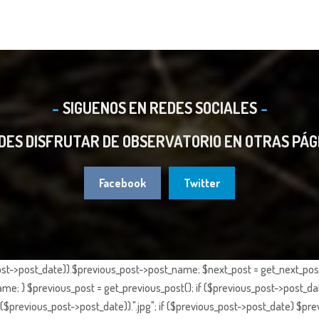
SIGUENOS EN REDES SOCIALES
DES DISFRUTAR DE OBSERVATORIO EN OTRAS PÁG
Facebook
Twitter
st->post_date)).$previous_post->post_name; $next_post = get_next_post()
e; } $previous_post = get_previous_post(); if ($previous_post->post_da
previous_post->post_date)).".jpg"; if ($previous_post->post_date) $prev