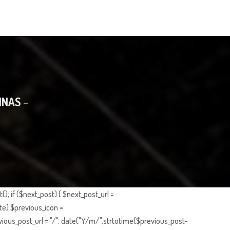
INAS
; if ($next_post) { $next_post_url =
te) $previous_icon =
ious_post_url = "/". date("Y/m/",strtotime($previous_post-