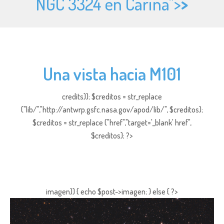
NGC 3324 en Carina">
>
Una vista hacia M101
credits)); $creditos = str_replace
("lib/","http://antwrp.gsfc.nasa.gov/apod/lib/", $creditos);
$creditos = str_replace ("href","target='_blank' href",
$creditos); ?>
imagen)) { echo $post->imagen; } else { ?>