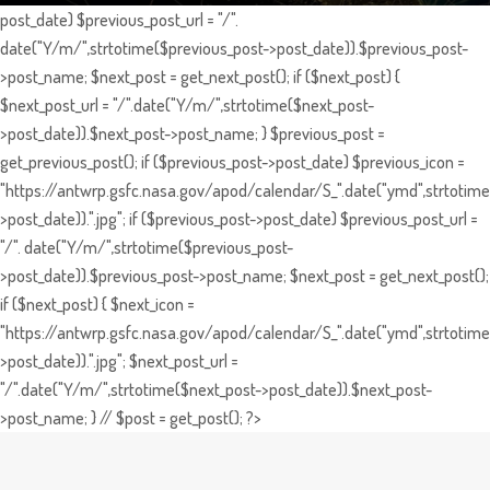
post_date) $previous_post_url = "/".
date("Y/m/",strtotime($previous_post->post_date)).$previous_post-
>post_name; $next_post = get_next_post(); if ($next_post) {
$next_post_url = "/".date("Y/m/",strtotime($next_post-
>post_date)).$next_post->post_name; } $previous_post =
get_previous_post(); if ($previous_post->post_date) $previous_icon =
"https://antwrp.gsfc.nasa.gov/apod/calendar/S_".date("ymd",strtotime
>post_date)).".jpg"; if ($previous_post->post_date) $previous_post_url =
"/". date("Y/m/",strtotime($previous_post-
>post_date)).$previous_post->post_name; $next_post = get_next_post();
if ($next_post) { $next_icon =
"https://antwrp.gsfc.nasa.gov/apod/calendar/S_".date("ymd",strtotime
>post_date)).".jpg"; $next_post_url =
"/".date("Y/m/",strtotime($next_post->post_date)).$next_post-
>post_name; } // $post = get_post(); ?>