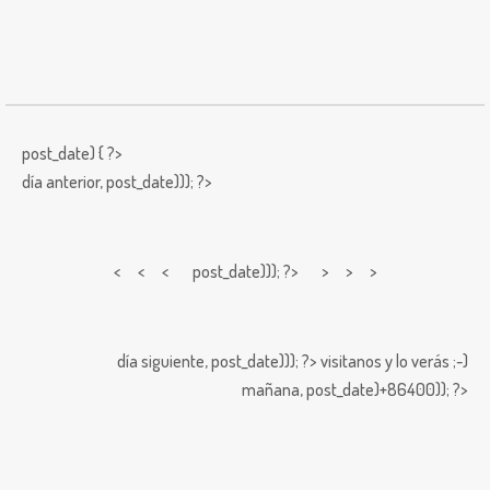
post_date) { ?>
día anterior,
post_date))); ?>
< < <
post_date))); ?> > > >
día siguiente,
post_date))); ?>
visitanos y lo verás ;-)
mañana,
post_date)+86400)); ?>