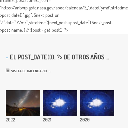
if ($next_post) { $next_icon =
"https://antwrp.gsfc.nasa.gov/apod/calendar/S_".date("ymd",strtotime
>post_date)).".jpg"; $next_post_url =
"/".date("Y/m/",strtotime($next_post->post_date)).$next_post-
>post_name; } // $post = get_post(); ?>
EL
POST_DATE))); ?> DE OTROS AÑOS ...
VISITA EL CALENDARIO
2022
2021
2020