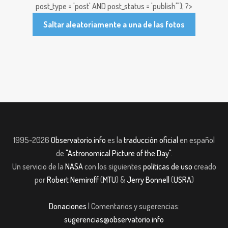
post_type = 'post' AND post_status = 'publish'"); ?>
Saltar aleatoriamente a una de las fotos
1995-2026
Observatorio.info
es la
traducción oficial
en español
de
"Astronomical Picture of the Day"
.
Un servicio de la
NASA
con los siguientes
políticas de uso
creado
por
Robert Nemiroff
(
MTU
) &
Jerry Bonnell
(
USRA
)
Donaciones
| Comentarios y sugerencias:
sugerencias@observatorio.info