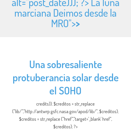
alt="
post_date))); ?> La luna
marciana Deimos desde la
MRO">
>
Una sobresaliente
protuberancia solar desde
el SOHO
credits)); $creditos = str_replace
("lib/","http://antwrp.gsfc.nasa.gov/apod/lib/", $creditos);
$creditos = str_replace ("href","target='_blank' href",
$creditos); ?>