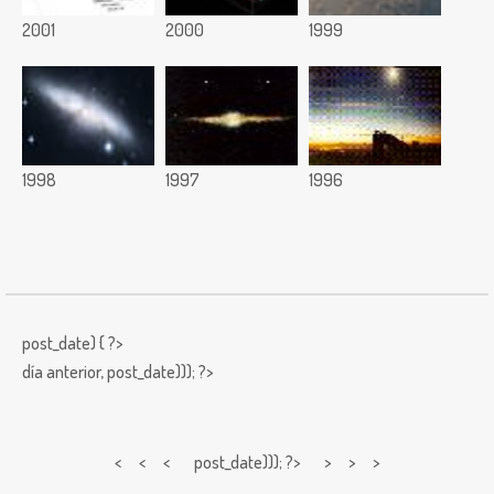
2001
2000
1999
1998
1997
1996
post_date) { ?>
día anterior,
post_date))); ?>
< < <
post_date))); ?> > > >