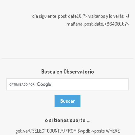
día siguiente,
post_date))); ?>
visitanos y lo verás ;-)
mañana,
post_date)+86400)); ?>
Busca en Observatorio
o si tienes suerte ...
get_var("SELECT COUNT(*) FROM $wpdb->posts WHERE