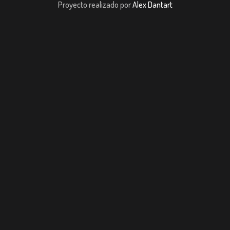
Proyecto realizado por
Alex Dantart
t
Casibom