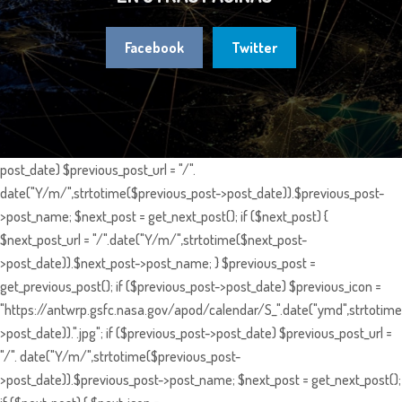
Facebook
Twitter
post_date) $previous_post_url = "/".
date("Y/m/",strtotime($previous_post->post_date)).$previous_post-
>post_name; $next_post = get_next_post(); if ($next_post) {
$next_post_url = "/".date("Y/m/",strtotime($next_post-
>post_date)).$next_post->post_name; } $previous_post =
get_previous_post(); if ($previous_post->post_date) $previous_icon =
"https://antwrp.gsfc.nasa.gov/apod/calendar/S_".date("ymd",strtotime
>post_date)).".jpg"; if ($previous_post->post_date) $previous_post_url =
"/". date("Y/m/",strtotime($previous_post-
>post_date)).$previous_post->post_name; $next_post = get_next_post();