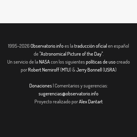
1995-2026
Observatorio.info
es la
traducción oficial
en español
de
"Astronomical Picture of the Day"
.
Un servicio de la
NASA
con los siguientes
políticas de uso
creado
por
Robert Nemiroff
(
MTU
) &
Jerry Bonnell
(
USRA
)
Donaciones
| Comentarios y sugerencias:
sugerencias@observatorio.info
Proyecto realizado por
Alex Dantart
ibom giriş
casibom giriş
Jojobet
casibom giriş