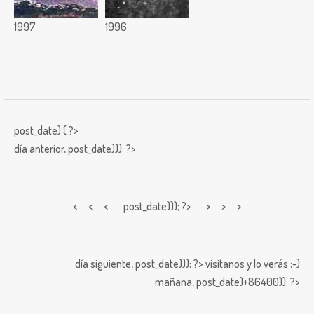
1997
1996
post_date) { ?>
día anterior,
post_date))); ?>
< < <
post_date))); ?> > > >
día siguiente,
post_date))); ?>
visitanos y lo verás ;-)
mañana,
post_date)+86400)); ?>