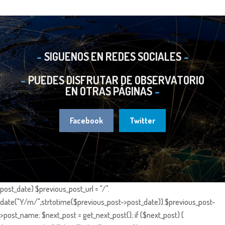
SIGUENOS EN REDES SOCIALES
PUEDES DISFRUTAR DE OBSERVATORIO
EN OTRAS PÁGINAS
Facebook
Twitter
post_date) $previous_post_url = "/".
date("Y/m/",strtotime($previous_post->post_date)).$previous_post-
>post_name; $next_post = get_next_post(); if ($next_post) {