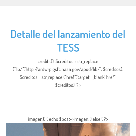
Detalle del lanzamiento del
TESS
credits)); $creditos = str_replace
("lib/","http://antwrp.gsfc.nasa.gov/apod/lib/", $creditos);
$creditos = str_replace ("href","target='_blank' href",
$creditos); ?>
imagen)) { echo $post->imagen; } else { ?>