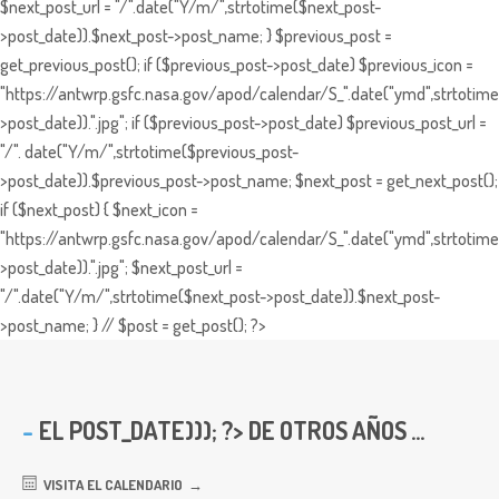
$next_post_url = "/".date("Y/m/",strtotime($next_post-
>post_date)).$next_post->post_name; } $previous_post =
get_previous_post(); if ($previous_post->post_date) $previous_icon =
"https://antwrp.gsfc.nasa.gov/apod/calendar/S_".date("ymd",strtotime
>post_date)).".jpg"; if ($previous_post->post_date) $previous_post_url =
"/". date("Y/m/",strtotime($previous_post-
>post_date)).$previous_post->post_name; $next_post = get_next_post();
if ($next_post) { $next_icon =
"https://antwrp.gsfc.nasa.gov/apod/calendar/S_".date("ymd",strtotime
>post_date)).".jpg"; $next_post_url =
"/".date("Y/m/",strtotime($next_post->post_date)).$next_post-
>post_name; } // $post = get_post(); ?>
EL
POST_DATE))); ?> DE OTROS AÑOS ...
VISITA EL CALENDARIO