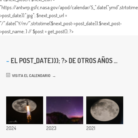
"https://antwrp.gsfc.nasa.gov/apod/calendar/S_".date("ymd",strtotime
>post_date)).".jpg"; $next_post_url =
"/".date("Y/m/",strtotime($next_post->post_date)).$next_post-
>post_name; } // $post = get_post(); ?>
EL
POST_DATE))); ?> DE OTROS AÑOS ...
VISITA EL CALENDARIO
2024
2023
2021