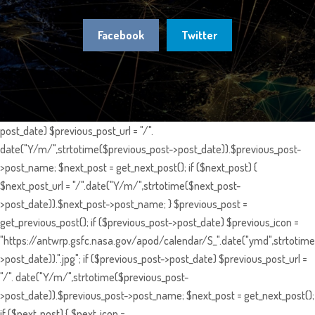
Facebook
Twitter
post_date) $previous_post_url = "/".
date("Y/m/",strtotime($previous_post->post_date)).$previous_post-
>post_name; $next_post = get_next_post(); if ($next_post) {
$next_post_url = "/".date("Y/m/",strtotime($next_post-
>post_date)).$next_post->post_name; } $previous_post =
get_previous_post(); if ($previous_post->post_date) $previous_icon =
"https://antwrp.gsfc.nasa.gov/apod/calendar/S_".date("ymd",strtotime
>post_date)).".jpg"; if ($previous_post->post_date) $previous_post_url =
"/". date("Y/m/",strtotime($previous_post-
>post_date)).$previous_post->post_name; $next_post = get_next_post();
if ($next_post) { $next_icon =