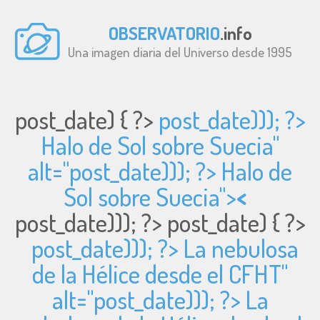
OBSERVATORIO
.info
Una imagen diaria del Universo desde 1995
post_date) { ?>
post_date))); ?>
Halo de Sol sobre Suecia"
alt="
post_date))); ?> Halo de
Sol sobre Suecia">
<
post_date))); ?>
post_date) { ?>
post_date))); ?> La nebulosa
de la Hélice desde el CFHT"
alt="
post_date))); ?> La