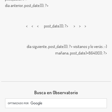
día anterior,
post_date))); ?>
< < <
post_date))); ?> > > >
día siguiente,
post_date))); ?>
visitanos y lo verás ;-)
mañana,
post_date)+86400)); ?>
Busca en Observatorio