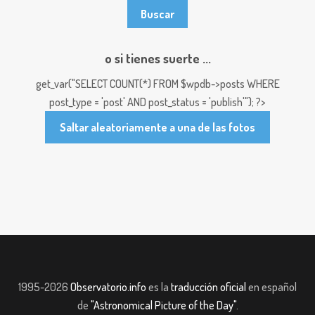
o si tienes suerte ...
get_var("SELECT COUNT(*) FROM $wpdb->posts WHERE
post_type = 'post' AND post_status = 'publish'"); ?>
Saltar aleatoriamente a una de las fotos
1995-2026
Observatorio.info
es la
traducción oficial
en español
de
"Astronomical Picture of the Day"
.