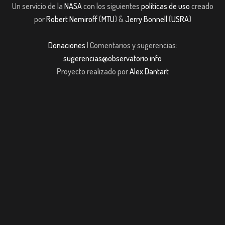
Un servicio de la
NASA
con los siguientes
políticas de uso
creado
por
Robert Nemiroff
(
MTU
) &
Jerry Bonnell
(
USRA
)
Donaciones
| Comentarios y sugerencias:
sugerencias@observatorio.info
Proyecto realizado por
Alex Dantart
Casibom