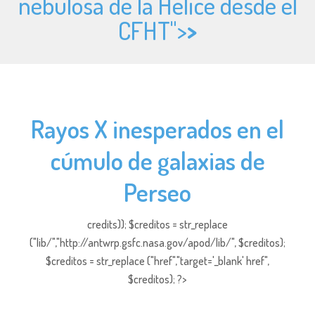
nebulosa de la Hélice desde el
CFHT">
>
Rayos X inesperados en el
cúmulo de galaxias de
Perseo
credits)); $creditos = str_replace
("lib/","http://antwrp.gsfc.nasa.gov/apod/lib/", $creditos);
$creditos = str_replace ("href","target='_blank' href",
$creditos); ?>