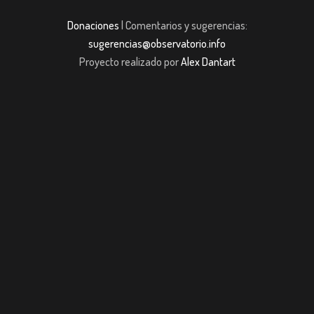
Donaciones
| Comentarios y sugerencias:
sugerencias@observatorio.info
Proyecto realizado por
Alex Dantart
et giriş
casibom giriş
Jojobet
casibom giriş
Jojobet
casibom