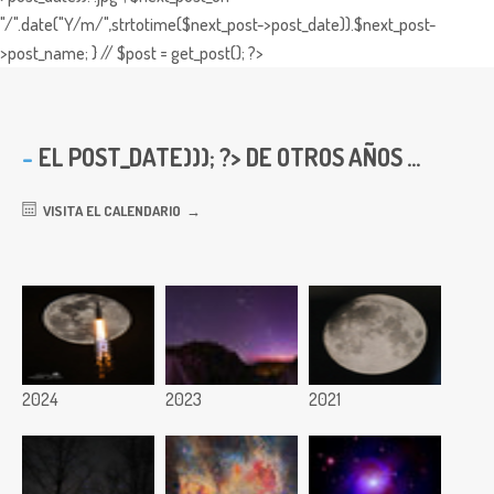
"/".date("Y/m/",strtotime($next_post->post_date)).$next_post-
>post_name; } // $post = get_post(); ?>
EL
POST_DATE))); ?> DE OTROS AÑOS ...
VISITA EL CALENDARIO
2024
2023
2021