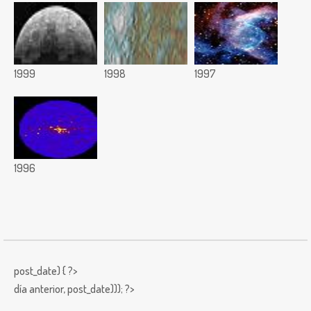
1999
1998
1997
1996
post_date) { ?>
día anterior,
post_date))); ?>