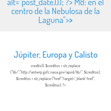
alt="
post_date))); ?> M8: en el
centro de la Nebulosa de la
Laguna">
>
Júpiter, Europa y Calisto
credits)); $creditos = str_replace
("lib/","http://antwrp.gsfc.nasa.gov/apod/lib/", $creditos);
$creditos = str_replace ("href","target='_blank' href",
$creditos); ?>