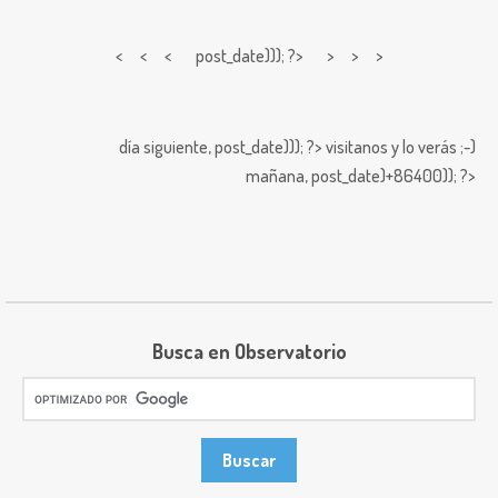
< < <
post_date))); ?> > > >
día siguiente,
post_date))); ?>
visitanos y lo verás ;-)
mañana,
post_date)+86400)); ?>
Busca en Observatorio