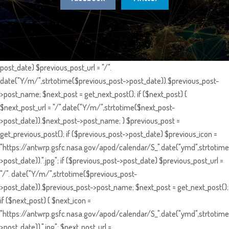
post_date) $previous_post_url = "/".
date("Y/m/",strtotime($previous_post->post_date)).$previous_post-
>post_name; $next_post = get_next_post(); if ($next_post) {
$next_post_url = "/".date("Y/m/",strtotime($next_post-
>post_date)).$next_post->post_name; } $previous_post =
get_previous_post(); if ($previous_post->post_date) $previous_icon =
"https://antwrp.gsfc.nasa.gov/apod/calendar/S_".date("ymd",strtotime
>post_date)).".jpg"; if ($previous_post->post_date) $previous_post_url =
"/". date("Y/m/",strtotime($previous_post-
>post_date)).$previous_post->post_name; $next_post = get_next_post();
if ($next_post) { $next_icon =
"https://antwrp.gsfc.nasa.gov/apod/calendar/S_".date("ymd",strtotime
>post_date)).".jpg"; $next_post_url =