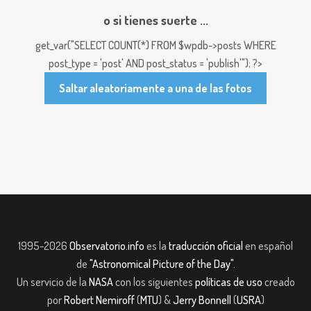
o si tienes suerte ...
get_var("SELECT COUNT(*) FROM $wpdb->posts WHERE
post_type = 'post' AND post_status = 'publish'"); ?>
Saltar aleatoriamente a una de las fotos
1995-2026
Observatorio.info
es la
traducción oficial
en español
de
"Astronomical Picture of the Day"
.
Un servicio de la
NASA
con los siguientes
políticas de uso
creado
por
Robert Nemiroff
(
MTU
) &
Jerry Bonnell
(
USRA
)