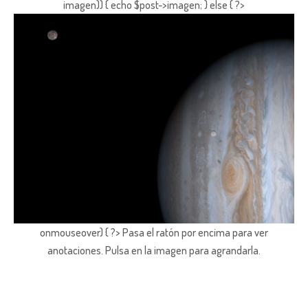
imagen)) { echo $post->imagen; } else { ?>
onmouseover) { ?> Pasa el ratón por encima para ver
anotaciones.
Pulsa en la imagen para agrandarla.